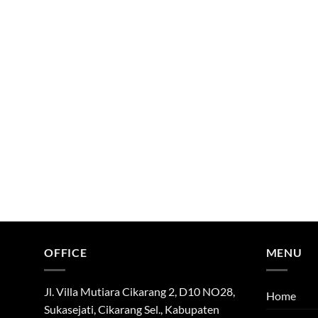
OFFICE
MENU
Jl. Villa Mutiara Cikarang 2, D10 NO28,
Home
Sukasejati, Cikarang Sel., Kabupaten