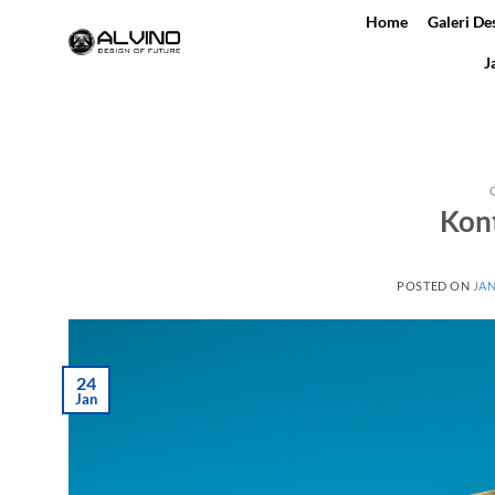
Skip
Home
Galeri De
to
J
content
Kon
POSTED ON
JAN
24
Jan