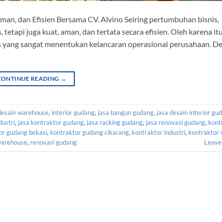
an, dan Efisien Bersama CV. Alvino Seiring pertumbuhan bisnis,
tapi juga kuat, aman, dan tertata secara efisien. Oleh karena it
is yang sangat menentukan kelancaran operasional perusahaan. D
CONTINUE READING
→
desain warehouse
,
interior gudang
,
jasa bangun gudang
,
jasa desain interior gu
dustri
,
jasa kontraktor gudang
,
jasa racking gudang
,
jasa renovasi gudang
,
kont
or gudang bekasi
,
kontraktor gudang cikarang
,
kontraktor industri
,
kontraktor
arehouse
,
renovasi gudang
Leave