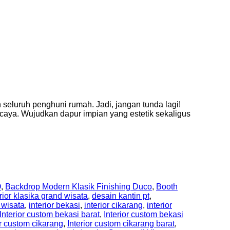
luruh penghuni rumah. Jadi, jangan tunda lagi!
rcaya. Wujudkan dapur impian yang estetik sekaligus
O
,
Backdrop Modern Klasik Finishing Duco
,
Booth
rior klasika grand wisata
,
desain kantin pt
,
 wisata
,
interior bekasi
,
interior cikarang
,
interior
Interior custom bekasi barat
,
Interior custom bekasi
or custom cikarang
,
Interior custom cikarang barat
,