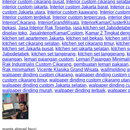
Interior custom cikarang pusat
,
Interior custom cikarang selata
interior custom jakarta
,
Interior custom Jakarta barat
,
Interior 
custom Jakarta utara
,
Interior custom kaawang
,
Interior custom
Interior custom terdekat
,
Interior custom terpercaya
,
interior d
InteriorCikarang
,
InteriorGrandWisata
,
InteriorKamarClusterKl
bekasi
,
Jasa Interior Rak Toserba
,
jasa kitchen set Jabodetab
display toko
,
JasaInteriorKamarCustom
,
Kamar 2 Tingkat den
kitchen set apartemen Jakarta
,
kitchen set bekasi
,
kitchen set 
kitchen set cikarang selatan
,
kitchen set cikarang timur
,
kitche
kitchen set Jakarta pusat
,
kitchen set jakarta selatan
,
kitchen s
Jabodetabek
,
kitchen set tangerang
,
kitchen set tanggerang
,
k
pajangan
,
lemari pajangan custom
,
Lemari Pajangan Minimali
Rak Industrialis Custom Cikarang
,
pembuatan lemari pakaian
Rak minimarket
,
Vicente Klasika Grand Wisata
,
wallmolding g
walpaper dinding custom cikarang
,
walpaper dinding custom c
custom cikarang timur
,
walpaper dinding custom cikarang utar
walpaper dinding custom Jakarta selatan
,
walpaper dinding cu
walpaper dinding murah
,
walpaper dinding terbaik
,
walpaper d
manta ahmad fauzi