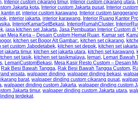
n
,
Interior custom cikarang timur
,
Interior custom cikarang utara
,
custom Jakarta kota
,
Interior custom Jakarta pusat
,
Interior custo
 kantin pt
,
interior custom karawang
,
Interior custom tanggerang
epok
,
interior jakarta
,
interior karawang
,
Interior Ruang Kantor Pr
asika
,
InteriorKamarSetBekasi
,
InteriorRumahCluster
,
Interior
ek
,
jasa kitchen set Jakarta
,
Jasa Pembuatan Interior Custom di 
gan Meja Kerja – Desain Custom Hemat Ruan
,
Kamar set
,
Kama
bogor
,
kitchen set Bogor Alt Gambar:
,
kitchen set cikarang
,
kitch
n set custom Jabodetabek
,
kitchen set depok
,
kitchen set jakarta
et jakarta timur
,
kitchen set jakarta utara
,
kitchen set karawang
,
itchen set tasik
,
kitchen set tasikmalaya
,
lemari
,
Lemari Bawah 
s
,
LemariCustomBekasi
,
Meja Kasir Resto Custom – Desain Mi
,
Rak Besi Bawah Tangga
,
Rak Besi Bawah Tangga Custom
,
Ra
rand wisata
,
walpaper dinding
,
walpaper dinding bekasi
,
walpap
ikarang barat
,
walpaper dinding custom cikarang pusat
,
walpap
a
,
walpaper dinding custom Jakarta
,
walpaper dinding custom Ja
stom Jakarta timur
,
walpaper dinding custom Jakarta utara
,
wal
inding terdekat
.