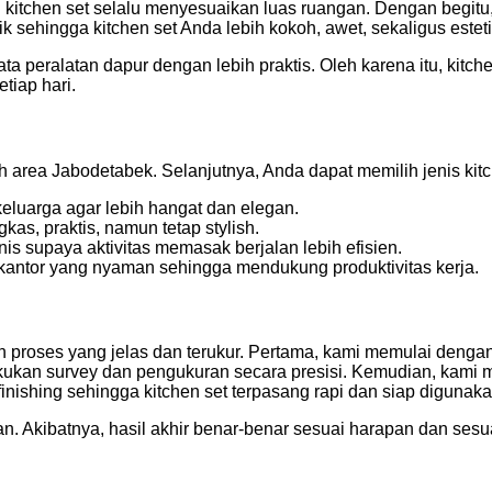
n kitchen set selalu menyesuaikan luas ruangan. Dengan begitu
k sehingga kitchen set Anda lebih kokoh, awet, sekaligus esteti
a peralatan dapur dengan lebih praktis. Oleh karena itu, kitch
tiap hari.
rea Jabodetabek. Selanjutnya, Anda dapat memilih jenis kitc
luarga agar lebih hangat dan elegan.
as, praktis, namun tetap stylish.
s supaya aktivitas memasak berjalan lebih efisien.
antor yang nyaman sehingga mendukung produktivitas kerja.
 proses yang jelas dan terukur. Pertama, kami memulai denga
akukan survey dan pengukuran secara presisi. Kemudian, kami m
inishing sehingga kitchen set terpasang rapi dan siap digunaka
. Akibatnya, hasil akhir benar-benar sesuai harapan dan sesuai