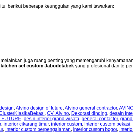
itu, berikut beberapa keunggulan yang kami tawarkan:
melainkan juga ruang penting yang memengaruhi kenyamanan se
 kitchen set custom Jabodetabek
yang profesional dan terpe
 design
,
Alvino design of future
,
Alvino general contractor
,
AVIN
ClusterKlasikaBekasi
,
CV. Alvino
,
Dekorasi dinding
,
desain inte
F FUTURE
,
desin interior grand wisata
,
general contactor
,
grand
n
,
interior cikarang timur
,
interior custom
,
Interior custom bekasi
,
ur
,
Interior custom berpengalaman
,
Interior custom bogor
,
interi