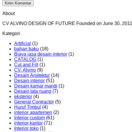
About
CV ALVINO DESIGN OF FUTURE Founded on June 30, 2011 by ch
Kategori
Artificial
(1)
bahan baku
(18)
Biaya jasa desain interior
(1)
CATALOG
(1)
Cut and Fill
(1)
CV. Alvino
(9)
Desain Arsitektur
(14)
Desain interior
(51)
Desain kamar mandi
(1)
Desain tata ruang
(7)
eksterior
(4)
General Contractor
(5)
Huruf Timbul
(4)
interior apartemen
(2)
Interior custom
(61)
interior kantor
(71)
Interior toko
(1)