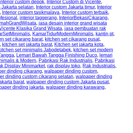
Interior custom depok
,
Interior Custom di Vicente
,
m Jakarta selatan
,
Interior custom Jakarta timur
,
Interior
,
Interior custom tasikmalaya
,
Interior custom terbaik
,
ofesional
,
interior taggerang
,
InteriorBekasiCikarang
,
RumahGrandWisata
,
jasa desain interior grand wisata
Vicente Klasika Grand Wisata
,
jasa pembuatan rak
rSetMinimalis
,
KamarTidurModernMinimalis
,
kantin pt
,
en set cikarang barat
,
kitchen set cikarang pusat
,
,
kitchen set jakarta barat
,
Kitchen set jakarta kota
,
kitchen set minimalis Jabodetabek
,
kitchen set modern
Tangga
,
Lemari Bawah Tangga Finishing Duco
,
lemari
nimalis & Modern
,
Pabrikasi Rak Industrialis
,
Pabrikasi
k Display Minimarket
,
rak display toko
,
Rak Industrialis
,
er dinding cikarang
,
walpaper dinding custom
,
er dinding custom cikarang selatan
,
walpaper dinding
karta barat
,
walpaper dinding custom Jakarta pusat
,
paper dinding jakarta
,
walpaper dinding karawang
,