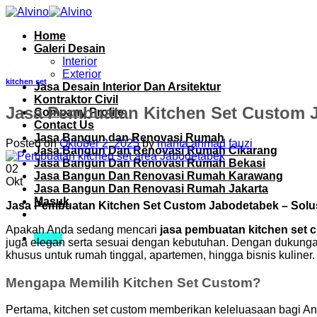
Skip
to
Home
content
Galeri Desain
Interior
Exterior
kitchen set
Jasa Desain Interior Dan Arsitektur
Kontraktor Civil
Jasa Pembuatan Kitchen Set Custom J
Company Profile
Contact Us
Jasa Bangun dan Renovasi Rumah
Posted on
Oktober 2, 2025
by
manta ahmad fauzi
Jasa Bangun Dan Renovasi Rumah Cikarang
Jasa Bangun Dan Renovasi Rumah Bekasi
02
Jasa Bangun Dan Renovasi Rumah Karawang
Okt
Jasa Bangun Dan Renovasi Rumah Jakarta
Masuk
Jasa Pembuatan Kitchen Set Custom Jabodetabek – Solu
Apakah Anda sedang mencari
jasa pembuatan kitchen set 
Menu
juga elegan serta sesuai dengan kebutuhan. Dengan dukungan 
khusus untuk rumah tinggal, apartemen, hingga bisnis kuliner.
Mengapa Memilih Kitchen Set Custom?
Pertama, kitchen set custom memberikan keleluasaan bagi An