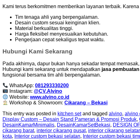
Kami terus berkomitmen memberikan layanan terbaik. Karena 
Tim tenaga ahli yang berpengalaman.
Desain custom sesuai keinginan klien.
Material berkualitas tinggi.
Harga fleksibel menyesuaikan kebutuhan.
Pengerjaan cepat sekaligus tepat waktu.
Hubungi Kami Sekarang
Pada akhirnya, dapur bukan hanya sekadar tempat memasak, 
Hubungi kami sekarang untuk mendapatkan
jasa pembuatan
fungsional bersama tim ahli berpengalaman.
WhatsApp:
081293330200
Instagram:
@CV.Alvino
Website:
www.alvino.co.id
Workshop & Showroom:
Cikarang – Bekasi
This entry was posted in
kitchen set
and tagged
alvino
,
alvino
Display Custom – Desain Stand Pameran & Promosi Produk
,
DesainKamarMinimalis
,
DesainKamarSetBekasi
,
DESIGN O
cikarang barat
,
interior cikarang pusat
,
interior cikarang selata
kota
,
Interior custom bekasi selatan
,
Interior custom bekasi tim