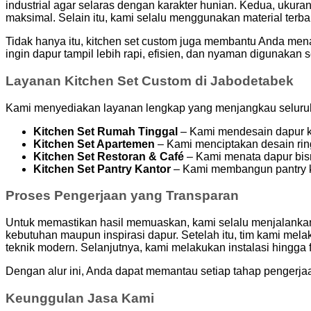
industrial agar selaras dengan karakter hunian. Kedua, ukura
maksimal. Selain itu, kami selalu menggunakan material terbai
Tidak hanya itu, kitchen set custom juga membantu Anda menat
ingin dapur tampil lebih rapi, efisien, dan nyaman digunakan se
Layanan Kitchen Set Custom di Jabodetabek
Kami menyediakan layanan lengkap yang menjangkau seluruh a
Kitchen Set Rumah Tinggal
– Kami mendesain dapur ke
Kitchen Set Apartemen
– Kami menciptakan desain ringk
Kitchen Set Restoran & Café
– Kami menata dapur bisni
Kitchen Set Pantry Kantor
– Kami membangun pantry k
Proses Pengerjaan yang Transparan
Untuk memastikan hasil memuaskan, kami selalu menjalankan
kebutuhan maupun inspirasi dapur. Setelah itu, tim kami mel
teknik modern. Selanjutnya, kami melakukan instalasi hingga f
Dengan alur ini, Anda dapat memantau setiap tahap pengerjaan
Keunggulan Jasa Kami