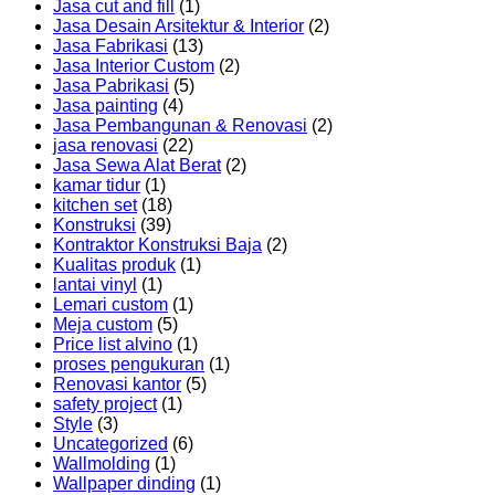
Jasa cut and fill
(1)
Jasa Desain Arsitektur & Interior
(2)
Jasa Fabrikasi
(13)
Jasa Interior Custom
(2)
Jasa Pabrikasi
(5)
Jasa painting
(4)
Jasa Pembangunan & Renovasi
(2)
jasa renovasi
(22)
Jasa Sewa Alat Berat
(2)
kamar tidur
(1)
kitchen set
(18)
Konstruksi
(39)
Kontraktor Konstruksi Baja
(2)
Kualitas produk
(1)
lantai vinyl
(1)
Lemari custom
(1)
Meja custom
(5)
Price list alvino
(1)
proses pengukuran
(1)
Renovasi kantor
(5)
safety project
(1)
Style
(3)
Uncategorized
(6)
Wallmolding
(1)
Wallpaper dinding
(1)