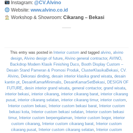
Instagram:
@CV.Alvino
Website:
www.alvino.co.id
Workshop & Showroom:
Cikarang – Bekasi
This entry was posted in
Interior custom
and tagged
alvino
,
alvino
design
,
Alvino design of future
,
Alvino general contractor
,
AVINO
,
Backdrop Modern Klasik Finishing Duco
,
Booth Display Custom –
Desain Stand Pameran & Promosi Produk
,
ClusterKlasikaBekasi
,
CV.
Alvino
,
Dekorasi dinding
,
desain interior klasika grand wisata
,
desain
kantin pt
,
DesainKamarMinimalis
,
DesainKamarSetBekasi
,
DESIGN OF
FUTURE
,
desin interior grand wisata
,
general contactor
,
grand wisata
,
interior bekasi
,
interior cikarang
,
interior cikarang barat
,
interior cikarang
pusat
,
interior cikarang selatan
,
interior cikarang timur
,
interior custom
,
Interior custom bekasi
,
Interior custom bekasi barat
,
Interior custom
bekasi kota
,
Interior custom bekasi selatan
,
Interior custom bekasi
timur
,
Interior custom berpengalaman
,
Interior custom bogor
,
interior
custom cikarang
,
Interior custom cikarang barat
,
Interior custom
cikarang pusat
,
Interior custom cikarang selatan
,
Interior custom