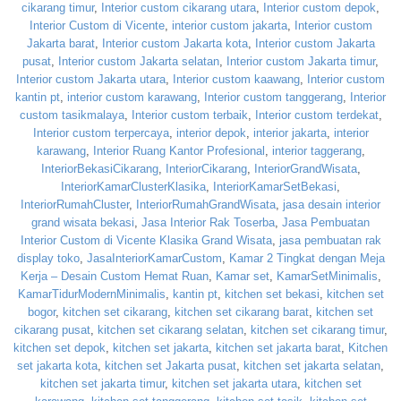
cikarang timur
,
Interior custom cikarang utara
,
Interior custom depok
,
Interior Custom di Vicente
,
interior custom jakarta
,
Interior custom
Jakarta barat
,
Interior custom Jakarta kota
,
Interior custom Jakarta
pusat
,
Interior custom Jakarta selatan
,
Interior custom Jakarta timur
,
Interior custom Jakarta utara
,
Interior custom kaawang
,
Interior custom
kantin pt
,
interior custom karawang
,
Interior custom tanggerang
,
Interior
custom tasikmalaya
,
Interior custom terbaik
,
Interior custom terdekat
,
Interior custom terpercaya
,
interior depok
,
interior jakarta
,
interior
karawang
,
Interior Ruang Kantor Profesional
,
interior taggerang
,
InteriorBekasiCikarang
,
InteriorCikarang
,
InteriorGrandWisata
,
InteriorKamarClusterKlasika
,
InteriorKamarSetBekasi
,
InteriorRumahCluster
,
InteriorRumahGrandWisata
,
jasa desain interior
grand wisata bekasi
,
Jasa Interior Rak Toserba
,
Jasa Pembuatan
Interior Custom di Vicente Klasika Grand Wisata
,
jasa pembuatan rak
display toko
,
JasaInteriorKamarCustom
,
Kamar 2 Tingkat dengan Meja
Kerja – Desain Custom Hemat Ruan
,
Kamar set
,
KamarSetMinimalis
,
KamarTidurModernMinimalis
,
kantin pt
,
kitchen set bekasi
,
kitchen set
bogor
,
kitchen set cikarang
,
kitchen set cikarang barat
,
kitchen set
cikarang pusat
,
kitchen set cikarang selatan
,
kitchen set cikarang timur
,
kitchen set depok
,
kitchen set jakarta
,
kitchen set jakarta barat
,
Kitchen
set jakarta kota
,
kitchen set Jakarta pusat
,
kitchen set jakarta selatan
,
kitchen set jakarta timur
,
kitchen set jakarta utara
,
kitchen set