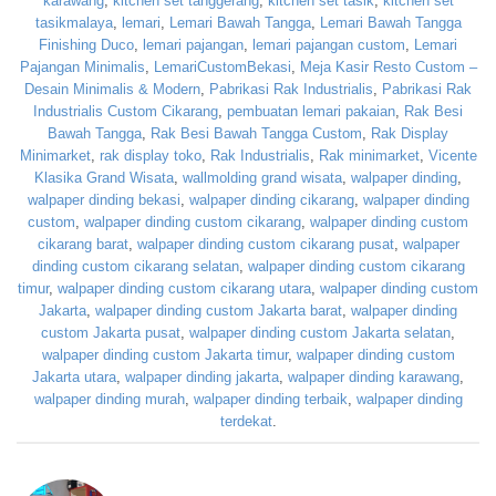
karawang
,
kitchen set tanggerang
,
kitchen set tasik
,
kitchen set
tasikmalaya
,
lemari
,
Lemari Bawah Tangga
,
Lemari Bawah Tangga
Finishing Duco
,
lemari pajangan
,
lemari pajangan custom
,
Lemari
Pajangan Minimalis
,
LemariCustomBekasi
,
Meja Kasir Resto Custom –
Desain Minimalis & Modern
,
Pabrikasi Rak Industrialis
,
Pabrikasi Rak
Industrialis Custom Cikarang
,
pembuatan lemari pakaian
,
Rak Besi
Bawah Tangga
,
Rak Besi Bawah Tangga Custom
,
Rak Display
Minimarket
,
rak display toko
,
Rak Industrialis
,
Rak minimarket
,
Vicente
Klasika Grand Wisata
,
wallmolding grand wisata
,
walpaper dinding
,
walpaper dinding bekasi
,
walpaper dinding cikarang
,
walpaper dinding
custom
,
walpaper dinding custom cikarang
,
walpaper dinding custom
cikarang barat
,
walpaper dinding custom cikarang pusat
,
walpaper
dinding custom cikarang selatan
,
walpaper dinding custom cikarang
timur
,
walpaper dinding custom cikarang utara
,
walpaper dinding custom
Jakarta
,
walpaper dinding custom Jakarta barat
,
walpaper dinding
custom Jakarta pusat
,
walpaper dinding custom Jakarta selatan
,
walpaper dinding custom Jakarta timur
,
walpaper dinding custom
Jakarta utara
,
walpaper dinding jakarta
,
walpaper dinding karawang
,
walpaper dinding murah
,
walpaper dinding terbaik
,
walpaper dinding
terdekat
.