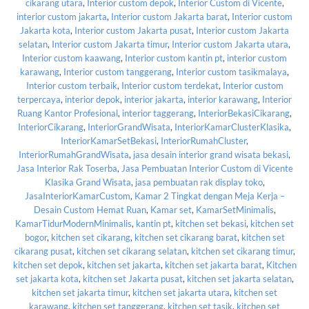
cikarang utara
,
Interior custom depok
,
Interior Custom di Vicente
,
interior custom jakarta
,
Interior custom Jakarta barat
,
Interior custom
Jakarta kota
,
Interior custom Jakarta pusat
,
Interior custom Jakarta
selatan
,
Interior custom Jakarta timur
,
Interior custom Jakarta utara
,
Interior custom kaawang
,
Interior custom kantin pt
,
interior custom
karawang
,
Interior custom tanggerang
,
Interior custom tasikmalaya
,
Interior custom terbaik
,
Interior custom terdekat
,
Interior custom
terpercaya
,
interior depok
,
interior jakarta
,
interior karawang
,
Interior
Ruang Kantor Profesional
,
interior taggerang
,
InteriorBekasiCikarang
,
InteriorCikarang
,
InteriorGrandWisata
,
InteriorKamarClusterKlasika
,
InteriorKamarSetBekasi
,
InteriorRumahCluster
,
InteriorRumahGrandWisata
,
jasa desain interior grand wisata bekasi
,
Jasa Interior Rak Toserba
,
Jasa Pembuatan Interior Custom di Vicente
Klasika Grand Wisata
,
jasa pembuatan rak display toko
,
JasaInteriorKamarCustom
,
Kamar 2 Tingkat dengan Meja Kerja –
Desain Custom Hemat Ruan
,
Kamar set
,
KamarSetMinimalis
,
KamarTidurModernMinimalis
,
kantin pt
,
kitchen set bekasi
,
kitchen set
bogor
,
kitchen set cikarang
,
kitchen set cikarang barat
,
kitchen set
cikarang pusat
,
kitchen set cikarang selatan
,
kitchen set cikarang timur
,
kitchen set depok
,
kitchen set jakarta
,
kitchen set jakarta barat
,
Kitchen
set jakarta kota
,
kitchen set Jakarta pusat
,
kitchen set jakarta selatan
,
kitchen set jakarta timur
,
kitchen set jakarta utara
,
kitchen set
karawang
,
kitchen set tanggerang
,
kitchen set tasik
,
kitchen set