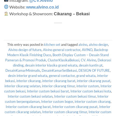
Instagram:
@CV.Alvino
Website:
www.alvino.co.id
Workshop & Showroom:
Cikarang – Bekasi
This entry was posted in
kitchen set
and tagged
alvino
,
alvino design
,
Alvino design of future
,
Alvino general contractor
,
AVINO
,
Backdrop
Modern Klasik Finishing Duco
,
Booth Display Custom – Desain Stand
Pameran & Promosi Produk
,
ClusterKlasikaBekasi
,
CV. Alvino
,
Dekorasi
dinding
,
desain interior klasika grand wisata
,
desain kantin pt
,
DesainKamarMinimalis
,
DesainKamarSetBekasi
,
DESIGN OF FUTURE
,
desin interior grand wisata
,
general contactor
,
grand wisata
,
interior
bekasi
,
interior cikarang
,
interior cikarang barat
,
interior cikarang pusat
,
interior cikarang selatan
,
interior cikarang timur
,
interior custom
,
Interior
custom bekasi
,
Interior custom bekasi barat
,
Interior custom bekasi kota
,
Interior custom bekasi selatan
,
Interior custom bekasi timur
,
Interior
custom berpengalaman
,
Interior custom bogor
,
interior custom cikarang
,
Interior custom cikarang barat
,
Interior custom cikarang pusat
,
Interior
custom cikarang selatan
,
Interior custom cikarang timur
,
Interior custom