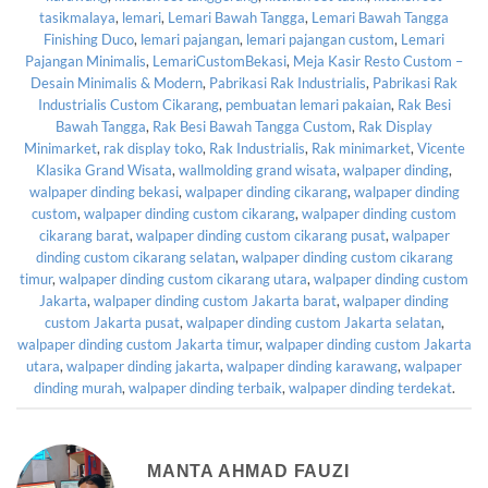
tasikmalaya
,
lemari
,
Lemari Bawah Tangga
,
Lemari Bawah Tangga
Finishing Duco
,
lemari pajangan
,
lemari pajangan custom
,
Lemari
Pajangan Minimalis
,
LemariCustomBekasi
,
Meja Kasir Resto Custom –
Desain Minimalis & Modern
,
Pabrikasi Rak Industrialis
,
Pabrikasi Rak
Industrialis Custom Cikarang
,
pembuatan lemari pakaian
,
Rak Besi
Bawah Tangga
,
Rak Besi Bawah Tangga Custom
,
Rak Display
Minimarket
,
rak display toko
,
Rak Industrialis
,
Rak minimarket
,
Vicente
Klasika Grand Wisata
,
wallmolding grand wisata
,
walpaper dinding
,
walpaper dinding bekasi
,
walpaper dinding cikarang
,
walpaper dinding
custom
,
walpaper dinding custom cikarang
,
walpaper dinding custom
cikarang barat
,
walpaper dinding custom cikarang pusat
,
walpaper
dinding custom cikarang selatan
,
walpaper dinding custom cikarang
timur
,
walpaper dinding custom cikarang utara
,
walpaper dinding custom
Jakarta
,
walpaper dinding custom Jakarta barat
,
walpaper dinding
custom Jakarta pusat
,
walpaper dinding custom Jakarta selatan
,
walpaper dinding custom Jakarta timur
,
walpaper dinding custom Jakarta
utara
,
walpaper dinding jakarta
,
walpaper dinding karawang
,
walpaper
dinding murah
,
walpaper dinding terbaik
,
walpaper dinding terdekat
.
MANTA AHMAD FAUZI