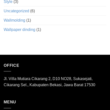
Style
(3)
Uncategorized
(6)
Wallmolding
(1)
Wallpaper dinding
(1)
OFFICE
Jl. Villa Mutiara Cikarang 2, D10 NO28, Sukasejati,
Cikarang Sel., Kabupaten Bekasi, Jawa Barat 17530
MENU