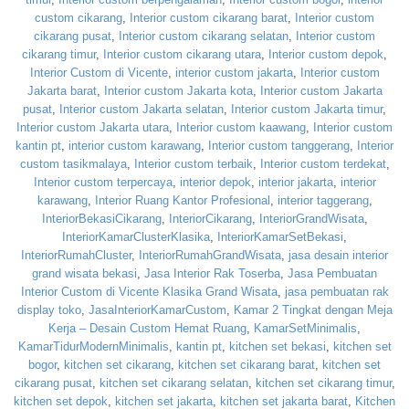
custom cikarang
,
Interior custom cikarang barat
,
Interior custom
cikarang pusat
,
Interior custom cikarang selatan
,
Interior custom
cikarang timur
,
Interior custom cikarang utara
,
Interior custom depok
,
Interior Custom di Vicente
,
interior custom jakarta
,
Interior custom
Jakarta barat
,
Interior custom Jakarta kota
,
Interior custom Jakarta
pusat
,
Interior custom Jakarta selatan
,
Interior custom Jakarta timur
,
Interior custom Jakarta utara
,
Interior custom kaawang
,
Interior custom
kantin pt
,
interior custom karawang
,
Interior custom tanggerang
,
Interior
custom tasikmalaya
,
Interior custom terbaik
,
Interior custom terdekat
,
Interior custom terpercaya
,
interior depok
,
interior jakarta
,
interior
karawang
,
Interior Ruang Kantor Profesional
,
interior taggerang
,
InteriorBekasiCikarang
,
InteriorCikarang
,
InteriorGrandWisata
,
InteriorKamarClusterKlasika
,
InteriorKamarSetBekasi
,
InteriorRumahCluster
,
InteriorRumahGrandWisata
,
jasa desain interior
grand wisata bekasi
,
Jasa Interior Rak Toserba
,
Jasa Pembuatan
Interior Custom di Vicente Klasika Grand Wisata
,
jasa pembuatan rak
display toko
,
JasaInteriorKamarCustom
,
Kamar 2 Tingkat dengan Meja
Kerja – Desain Custom Hemat Ruang
,
KamarSetMinimalis
,
KamarTidurModernMinimalis
,
kantin pt
,
kitchen set bekasi
,
kitchen set
bogor
,
kitchen set cikarang
,
kitchen set cikarang barat
,
kitchen set
cikarang pusat
,
kitchen set cikarang selatan
,
kitchen set cikarang timur
,
kitchen set depok
,
kitchen set jakarta
,
kitchen set jakarta barat
,
Kitchen