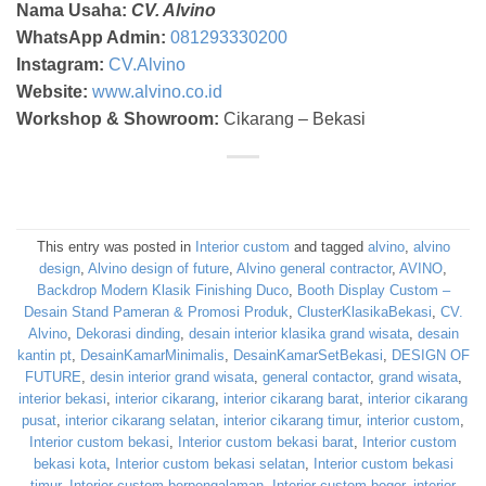
Nama Usaha:
CV. Alvino
WhatsApp Admin:
081293330200
Instagram:
CV.Alvino
Website:
www.alvino.co.id
Workshop & Showroom:
Cikarang – Bekasi
This entry was posted in
Interior custom
and tagged
alvino
,
alvino
design
,
Alvino design of future
,
Alvino general contractor
,
AVINO
,
Backdrop Modern Klasik Finishing Duco
,
Booth Display Custom –
Desain Stand Pameran & Promosi Produk
,
ClusterKlasikaBekasi
,
CV.
Alvino
,
Dekorasi dinding
,
desain interior klasika grand wisata
,
desain
kantin pt
,
DesainKamarMinimalis
,
DesainKamarSetBekasi
,
DESIGN OF
FUTURE
,
desin interior grand wisata
,
general contactor
,
grand wisata
,
interior bekasi
,
interior cikarang
,
interior cikarang barat
,
interior cikarang
pusat
,
interior cikarang selatan
,
interior cikarang timur
,
interior custom
,
Interior custom bekasi
,
Interior custom bekasi barat
,
Interior custom
bekasi kota
,
Interior custom bekasi selatan
,
Interior custom bekasi
timur
,
Interior custom berpengalaman
,
Interior custom bogor
,
interior