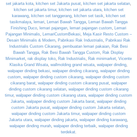
set jakarta kota
,
kitchen set Jakarta pusat
,
kitchen set jakarta selatan
,
kitchen set jakarta timur
,
kitchen set jakarta utara
,
kitchen set
karawang
,
kitchen set tanggerang
,
kitchen set tasik
,
kitchen set
tasikmalaya
,
lemari
,
Lemari Bawah Tangga
,
Lemari Bawah Tangga
Finishing Duco
,
lemari pajangan
,
lemari pajangan custom
,
Lemari
Pajangan Minimalis
,
LemariCustomBekasi
,
Meja Kasir Resto Custom –
Desain Minimalis & Modern
,
Pabrikasi Rak Industrialis
,
Pabrikasi Rak
Industrialis Custom Cikarang
,
pembuatan lemari pakaian
,
Rak Besi
Bawah Tangga
,
Rak Besi Bawah Tangga Custom
,
Rak Display
Minimarket
,
rak display toko
,
Rak Industrialis
,
Rak minimarket
,
Vicente
Klasika Grand Wisata
,
wallmolding grand wisata
,
walpaper dinding
,
walpaper dinding bekasi
,
walpaper dinding cikarang
,
walpaper dinding
custom
,
walpaper dinding custom cikarang
,
walpaper dinding custom
cikarang barat
,
walpaper dinding custom cikarang pusat
,
walpaper
dinding custom cikarang selatan
,
walpaper dinding custom cikarang
timur
,
walpaper dinding custom cikarang utara
,
walpaper dinding custom
Jakarta
,
walpaper dinding custom Jakarta barat
,
walpaper dinding
custom Jakarta pusat
,
walpaper dinding custom Jakarta selatan
,
walpaper dinding custom Jakarta timur
,
walpaper dinding custom
Jakarta utara
,
walpaper dinding jakarta
,
walpaper dinding karawang
,
walpaper dinding murah
,
walpaper dinding terbaik
,
walpaper dinding
terdekat
.