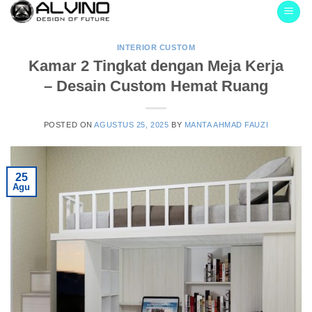
Skip
to
content
INTERIOR CUSTOM
Kamar 2 Tingkat dengan Meja Kerja
– Desain Custom Hemat Ruang
POSTED ON
AGUSTUS 25, 2025
BY
MANTA AHMAD FAUZI
25
Agu