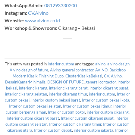
WhatsApp Admin:
081293330200
Instagram:
CV.Alvino
Website:
www.alvino.co.id
Workshop & Showroom:
Cikarang – Bekasi
This entry was posted in
Interior custom
and tagged
alvino
,
alvino design
,
Alvino design of future
,
Alvino general contractor
,
AVINO
,
Backdrop
Modern Klasik Finishing Duco
,
ClusterKlasikaBekasi
,
CV. Alvino
,
DesainKamarMinimalis
,
DESIGN OF FUTURE
,
general contactor
,
interior
bekasi
,
interior cikarang
,
interior cikarang barat
,
interior cikarang pusat
,
interior cikarang selatan
,
interior cikarang timur
,
interior custom
,
Interior
custom bekasi
,
Interior custom bekasi barat
,
Interior custom bekasi kota
,
Interior custom bekasi selatan
,
Interior custom bekasi timur
,
Interior
custom berpengalaman
,
Interior custom bogor
,
interior custom cikarang
,
Interior custom cikarang barat
,
Interior custom cikarang pusat
,
Interior
custom cikarang selatan
,
Interior custom cikarang timur
,
Interior custom
cikarang utara
,
Interior custom depok
,
interior custom jakarta
,
Interior