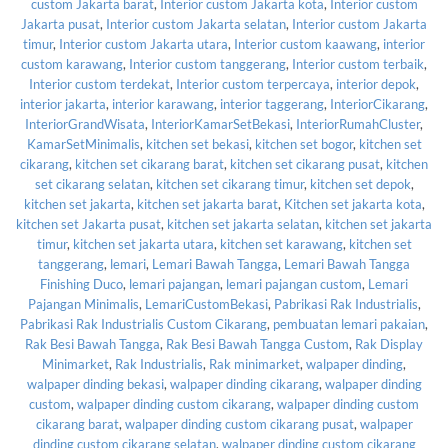
custom Jakarta barat
,
Interior custom Jakarta kota
,
Interior custom
Jakarta pusat
,
Interior custom Jakarta selatan
,
Interior custom Jakarta
timur
,
Interior custom Jakarta utara
,
Interior custom kaawang
,
interior
custom karawang
,
Interior custom tanggerang
,
Interior custom terbaik
,
Interior custom terdekat
,
Interior custom terpercaya
,
interior depok
,
interior jakarta
,
interior karawang
,
interior taggerang
,
InteriorCikarang
,
InteriorGrandWisata
,
InteriorKamarSetBekasi
,
InteriorRumahCluster
,
KamarSetMinimalis
,
kitchen set bekasi
,
kitchen set bogor
,
kitchen set
cikarang
,
kitchen set cikarang barat
,
kitchen set cikarang pusat
,
kitchen
set cikarang selatan
,
kitchen set cikarang timur
,
kitchen set depok
,
kitchen set jakarta
,
kitchen set jakarta barat
,
Kitchen set jakarta kota
,
kitchen set Jakarta pusat
,
kitchen set jakarta selatan
,
kitchen set jakarta
timur
,
kitchen set jakarta utara
,
kitchen set karawang
,
kitchen set
tanggerang
,
lemari
,
Lemari Bawah Tangga
,
Lemari Bawah Tangga
Finishing Duco
,
lemari pajangan
,
lemari pajangan custom
,
Lemari
Pajangan Minimalis
,
LemariCustomBekasi
,
Pabrikasi Rak Industrialis
,
Pabrikasi Rak Industrialis Custom Cikarang
,
pembuatan lemari pakaian
,
Rak Besi Bawah Tangga
,
Rak Besi Bawah Tangga Custom
,
Rak Display
Minimarket
,
Rak Industrialis
,
Rak minimarket
,
walpaper dinding
,
walpaper dinding bekasi
,
walpaper dinding cikarang
,
walpaper dinding
custom
,
walpaper dinding custom cikarang
,
walpaper dinding custom
cikarang barat
,
walpaper dinding custom cikarang pusat
,
walpaper
dinding custom cikarang selatan
,
walpaper dinding custom cikarang