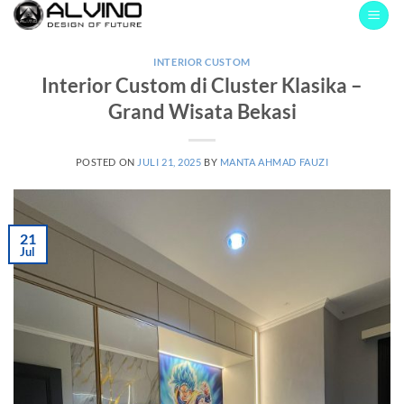
Skip
to
content
INTERIOR CUSTOM
Interior Custom di Cluster Klasika –
Grand Wisata Bekasi
POSTED ON
JULI 21, 2025
BY
MANTA AHMAD FAUZI
21
Jul