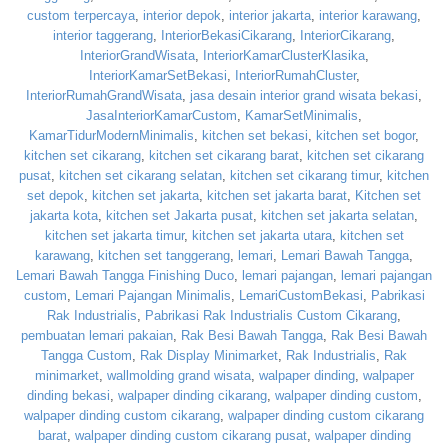
custom terpercaya
,
interior depok
,
interior jakarta
,
interior karawang
,
interior taggerang
,
InteriorBekasiCikarang
,
InteriorCikarang
,
InteriorGrandWisata
,
InteriorKamarClusterKlasika
,
InteriorKamarSetBekasi
,
InteriorRumahCluster
,
InteriorRumahGrandWisata
,
jasa desain interior grand wisata bekasi
,
JasaInteriorKamarCustom
,
KamarSetMinimalis
,
KamarTidurModernMinimalis
,
kitchen set bekasi
,
kitchen set bogor
,
kitchen set cikarang
,
kitchen set cikarang barat
,
kitchen set cikarang
pusat
,
kitchen set cikarang selatan
,
kitchen set cikarang timur
,
kitchen
set depok
,
kitchen set jakarta
,
kitchen set jakarta barat
,
Kitchen set
jakarta kota
,
kitchen set Jakarta pusat
,
kitchen set jakarta selatan
,
kitchen set jakarta timur
,
kitchen set jakarta utara
,
kitchen set
karawang
,
kitchen set tanggerang
,
lemari
,
Lemari Bawah Tangga
,
Lemari Bawah Tangga Finishing Duco
,
lemari pajangan
,
lemari pajangan
custom
,
Lemari Pajangan Minimalis
,
LemariCustomBekasi
,
Pabrikasi
Rak Industrialis
,
Pabrikasi Rak Industrialis Custom Cikarang
,
pembuatan lemari pakaian
,
Rak Besi Bawah Tangga
,
Rak Besi Bawah
Tangga Custom
,
Rak Display Minimarket
,
Rak Industrialis
,
Rak
minimarket
,
wallmolding grand wisata
,
walpaper dinding
,
walpaper
dinding bekasi
,
walpaper dinding cikarang
,
walpaper dinding custom
,
walpaper dinding custom cikarang
,
walpaper dinding custom cikarang
barat
,
walpaper dinding custom cikarang pusat
,
walpaper dinding