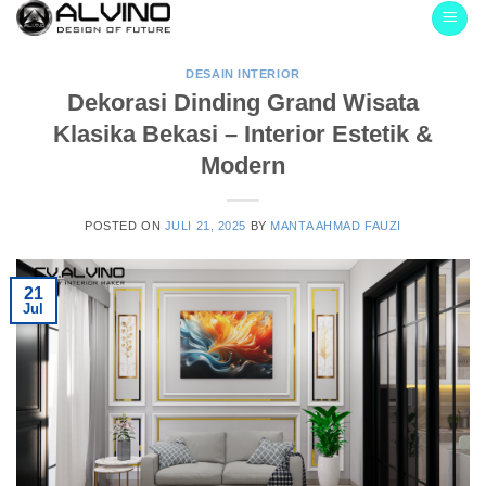
Skip
to
content
DESAIN INTERIOR
Dekorasi Dinding Grand Wisata
Klasika Bekasi – Interior Estetik &
Modern
POSTED ON
JULI 21, 2025
BY
MANTA AHMAD FAUZI
21
Jul