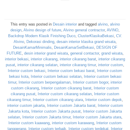
This entry was posted in
Desain interior
and tagged
alvino
,
alvino
design
,
Alvino design of future
,
Alvino general contractor
,
AVINO
,
Backdrop Modern Klasik Finishing Duco
,
ClusterKlasikaBekasi
,
CV.
Alvino
,
Dekorasi dinding
,
desain interior klasika grand wisata
,
DesainKamarMinimalis
,
DesainKamarSetBekasi
,
DESIGN OF
FUTURE
,
desin interior grand wisata
,
general contactor
,
grand wisata
,
interior bekasi
,
interior cikarang
,
interior cikarang barat
,
interior cikarang
pusat
,
interior cikarang selatan
,
interior cikarang timur
,
interior custom
,
Interior custom bekasi
,
Interior custom bekasi barat
,
Interior custom
bekasi kota
,
Interior custom bekasi selatan
,
Interior custom bekasi
timur
,
Interior custom berpengalaman
,
Interior custom bogor
,
interior
custom cikarang
,
Interior custom cikarang barat
,
Interior custom
cikarang pusat
,
Interior custom cikarang selatan
,
Interior custom
cikarang timur
,
Interior custom cikarang utara
,
Interior custom depok
,
interior custom jakarta
,
Interior custom Jakarta barat
,
Interior custom
Jakarta kota
,
Interior custom Jakarta pusat
,
Interior custom Jakarta
selatan
,
Interior custom Jakarta timur
,
Interior custom Jakarta utara
,
Interior custom kaawang
,
interior custom karawang
,
Interior custom
tanggerang
,
Interior custom terbaik
,
Interior custom terdekat
,
Interior