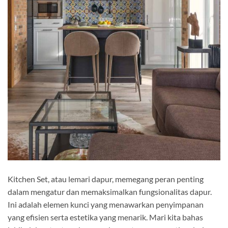
Kitchen Set, atau lemari dapur, memegang peran penting
dalam mengatur dan memaksimalkan fungsionalitas dapur.
Ini adalah elemen kunci yang menawarkan penyimpanan
yang efisien serta estetika yang menarik. Mari kita bahas