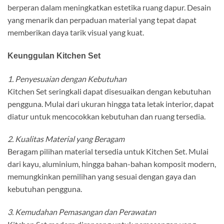
berperan dalam meningkatkan estetika ruang dapur. Desain
yang menarik dan perpaduan material yang tepat dapat
memberikan daya tarik visual yang kuat.
Keunggulan Kitchen Set
1. Penyesuaian dengan Kebutuhan
Kitchen Set seringkali dapat disesuaikan dengan kebutuhan
pengguna. Mulai dari ukuran hingga tata letak interior, dapat
diatur untuk mencocokkan kebutuhan dan ruang tersedia.
2. Kualitas Material yang Beragam
Beragam pilihan material tersedia untuk Kitchen Set. Mulai
dari kayu, aluminium, hingga bahan-bahan komposit modern,
memungkinkan pemilihan yang sesuai dengan gaya dan
kebutuhan pengguna.
3. Kemudahan Pemasangan dan Perawatan