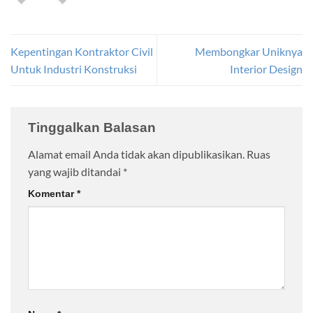
Kepentingan Kontraktor Civil
Membongkar Uniknya
Untuk Industri Konstruksi
Interior Design
Tinggalkan Balasan
Alamat email Anda tidak akan dipublikasikan.
Ruas
yang wajib ditandai
*
Komentar
*