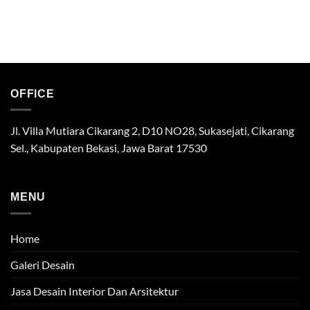
OFFICE
Jl. Villa Mutiara Cikarang 2, D10 NO28, Sukasejati, Cikarang
Sel., Kabupaten Bekasi, Jawa Barat 17530
MENU
Home
Galeri Desain
Jasa Desain Interior Dan Arsitektur