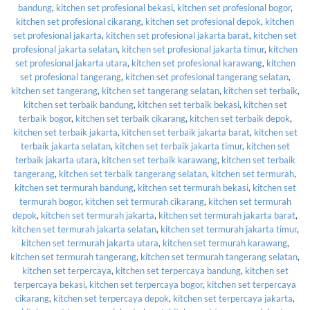
bandung
,
kitchen set profesional bekasi
,
kitchen set profesional bogor
,
kitchen set profesional cikarang
,
kitchen set profesional depok
,
kitchen
set profesional jakarta
,
kitchen set profesional jakarta barat
,
kitchen set
profesional jakarta selatan
,
kitchen set profesional jakarta timur
,
kitchen
set profesional jakarta utara
,
kitchen set profesional karawang
,
kitchen
set profesional tangerang
,
kitchen set profesional tangerang selatan
,
kitchen set tangerang
,
kitchen set tangerang selatan
,
kitchen set terbaik
,
kitchen set terbaik bandung
,
kitchen set terbaik bekasi
,
kitchen set
terbaik bogor
,
kitchen set terbaik cikarang
,
kitchen set terbaik depok
,
kitchen set terbaik jakarta
,
kitchen set terbaik jakarta barat
,
kitchen set
terbaik jakarta selatan
,
kitchen set terbaik jakarta timur
,
kitchen set
terbaik jakarta utara
,
kitchen set terbaik karawang
,
kitchen set terbaik
tangerang
,
kitchen set terbaik tangerang selatan
,
kitchen set termurah
,
kitchen set termurah bandung
,
kitchen set termurah bekasi
,
kitchen set
termurah bogor
,
kitchen set termurah cikarang
,
kitchen set termurah
depok
,
kitchen set termurah jakarta
,
kitchen set termurah jakarta barat
,
kitchen set termurah jakarta selatan
,
kitchen set termurah jakarta timur
,
kitchen set termurah jakarta utara
,
kitchen set termurah karawang
,
kitchen set termurah tangerang
,
kitchen set termurah tangerang selatan
,
kitchen set terpercaya
,
kitchen set terpercaya bandung
,
kitchen set
terpercaya bekasi
,
kitchen set terpercaya bogor
,
kitchen set terpercaya
cikarang
,
kitchen set terpercaya depok
,
kitchen set terpercaya jakarta
,