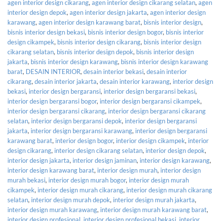
agen interior design cikarang
,
agen interior design cikarang selatan
,
agen
interior design depok
,
agen interior design jakarta
,
agen interior design
karawang
,
agen interior design karawang barat
,
bisnis interior design
,
bisnis interior design bekasi
,
bisnis interior design bogor
,
bisnis interior
design cikampek
,
bisnis interior design cikarang
,
bisnis interior design
cikarang selatan
,
bisnis interior design depok
,
bisnis interior design
jakarta
,
bisnis interior design karawang
,
bisnis interior design karawang
barat
,
DESAIN INTERIOR
,
desain interior bekasi
,
desain interior
cikarang
,
desain interior jakarta
,
desain interior karawang
,
interior design
bekasi
,
interior design bergaransi
,
interior design bergaransi bekasi
,
interior design bergaransi bogor
,
interior design bergaransi cikampek
,
interior design bergaransi cikarang
,
interior design bergaransi cikarang
selatan
,
interior design bergaransi depok
,
interior design bergaransi
jakarta
,
interior design bergaransi karawang
,
interior design bergaransi
karawang barat
,
interior design bogor
,
interior design cikampek
,
interior
design cikarang
,
interior design cikarang selatan
,
interior design depok
,
interior design jakarta
,
interior design jaminan
,
interior design karawang
,
interior design karawang barat
,
interior design murah
,
interior design
murah bekasi
,
interior design murah bogor
,
interior design murah
cikampek
,
interior design murah cikarang
,
interior design murah cikarang
selatan
,
interior design murah depok
,
interior design murah jakarta
,
interior design murah karawang
,
interior design murah karawang barat
,
interior design profesional
,
interior design profesional bekasi
,
interior