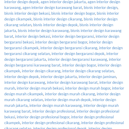
interior design depok
,
agen interior design jakarta
,
agen interior design
karawang
,
agen interior design karawang barat
,
bisnis interior design
,
bisnis interior design bekasi
,
bisnis interior design bogor
,
bisnis interior
design cikampek
,
bisnis interior design cikarang
,
bisnis interior design
cikarang selatan
,
bisnis interior design depok
,
bisnis interior design
jakarta
,
bisnis interior design karawang
,
bisnis interior design karawang
barat
,
interior design bekasi
,
interior design bergaransi
,
interior design
bergaransi bekasi
,
interior design bergaransi bogor
,
interior design
bergaransi cikampek
,
interior design bergaransi cikarang
,
interior design
bergaransi cikarang selatan
,
interior design bergaransi depok
,
interior
design bergaransi jakarta
,
interior design bergaransi karawang
,
interior
design bergaransi karawang barat
,
interior design bogor
,
interior design
cikampek
,
interior design cikarang
,
interior design cikarang selatan
,
interior design depok
,
interior design jakarta
,
interior design jaminan
,
interior design karawang
,
interior design karawang barat
,
interior design
murah
,
interior design murah bekasi
,
interior design murah bogor
,
interior
design murah cikampek
,
interior design murah cikarang
,
interior design
murah cikarang selatan
,
interior design murah depok
,
interior design
murah jakarta
,
interior design murah karawang
,
interior design murah
karawang barat
,
interior design profesional
,
interior design profesional
bekasi
,
interior design profesional bogor
,
interior design profesional
cikampek
,
interior design profesional cikarang
,
interior design profesional
cikarang selatan
,
interior design profesional depok
,
interior design