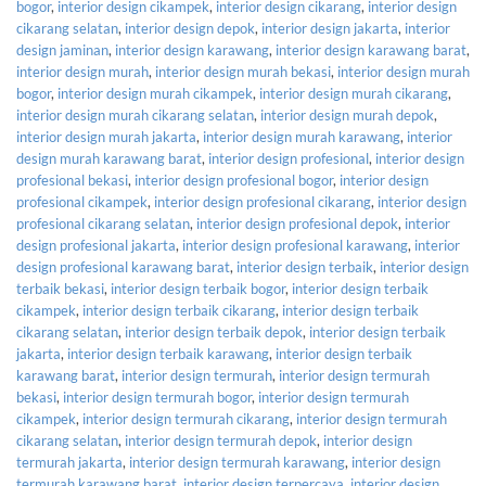
bogor
,
interior design cikampek
,
interior design cikarang
,
interior design
cikarang selatan
,
interior design depok
,
interior design jakarta
,
interior
design jaminan
,
interior design karawang
,
interior design karawang barat
,
interior design murah
,
interior design murah bekasi
,
interior design murah
bogor
,
interior design murah cikampek
,
interior design murah cikarang
,
interior design murah cikarang selatan
,
interior design murah depok
,
interior design murah jakarta
,
interior design murah karawang
,
interior
design murah karawang barat
,
interior design profesional
,
interior design
profesional bekasi
,
interior design profesional bogor
,
interior design
profesional cikampek
,
interior design profesional cikarang
,
interior design
profesional cikarang selatan
,
interior design profesional depok
,
interior
design profesional jakarta
,
interior design profesional karawang
,
interior
design profesional karawang barat
,
interior design terbaik
,
interior design
terbaik bekasi
,
interior design terbaik bogor
,
interior design terbaik
cikampek
,
interior design terbaik cikarang
,
interior design terbaik
cikarang selatan
,
interior design terbaik depok
,
interior design terbaik
jakarta
,
interior design terbaik karawang
,
interior design terbaik
karawang barat
,
interior design termurah
,
interior design termurah
bekasi
,
interior design termurah bogor
,
interior design termurah
cikampek
,
interior design termurah cikarang
,
interior design termurah
cikarang selatan
,
interior design termurah depok
,
interior design
termurah jakarta
,
interior design termurah karawang
,
interior design
termurah karawang barat
,
interior design terpercaya
,
interior design