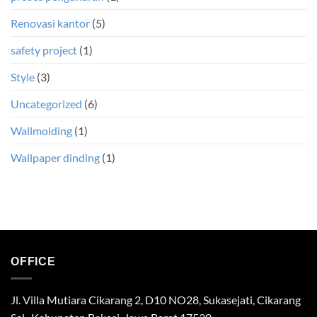
Renovasi kantor
(5)
safety project
(1)
Style
(3)
Uncategorized
(6)
Wallmolding
(1)
Wallpaper dinding
(1)
OFFICE
Jl. Villa Mutiara Cikarang 2, D10 NO28, Sukasejati, Cikarang