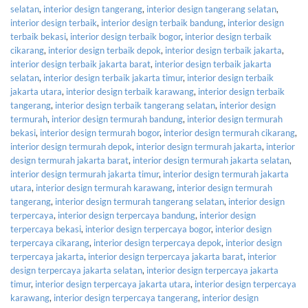
selatan
,
interior design tangerang
,
interior design tangerang selatan
,
interior design terbaik
,
interior design terbaik bandung
,
interior design
terbaik bekasi
,
interior design terbaik bogor
,
interior design terbaik
cikarang
,
interior design terbaik depok
,
interior design terbaik jakarta
,
interior design terbaik jakarta barat
,
interior design terbaik jakarta
selatan
,
interior design terbaik jakarta timur
,
interior design terbaik
jakarta utara
,
interior design terbaik karawang
,
interior design terbaik
tangerang
,
interior design terbaik tangerang selatan
,
interior design
termurah
,
interior design termurah bandung
,
interior design termurah
bekasi
,
interior design termurah bogor
,
interior design termurah cikarang
,
interior design termurah depok
,
interior design termurah jakarta
,
interior
design termurah jakarta barat
,
interior design termurah jakarta selatan
,
interior design termurah jakarta timur
,
interior design termurah jakarta
utara
,
interior design termurah karawang
,
interior design termurah
tangerang
,
interior design termurah tangerang selatan
,
interior design
terpercaya
,
interior design terpercaya bandung
,
interior design
terpercaya bekasi
,
interior design terpercaya bogor
,
interior design
terpercaya cikarang
,
interior design terpercaya depok
,
interior design
terpercaya jakarta
,
interior design terpercaya jakarta barat
,
interior
design terpercaya jakarta selatan
,
interior design terpercaya jakarta
timur
,
interior design terpercaya jakarta utara
,
interior design terpercaya
karawang
,
interior design terpercaya tangerang
,
interior design