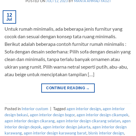
POSTED ON
JULI 12, 2023
BY
MANTA AHMAD FAUZI
12
Jul
Untuk rumah minimalis, ada beberapa jenis furnitur yang
cocok dan sesuai dengan konsep tata ruang minimalis.
Berikut adalah beberapa contoh furnitur rumah minimalis :
Sofa dengan desain sederhana: Pilih sofa dengan desain yang
clean dan minimalis, tanpa terlalu banyak ornamen atau
ukiran yang rumit. Pilih warna netral seperti putih, abu-abu,
atau beige untuk menciptakan tampilan […]
CONTINUE READING
→
Posted in
Interior custom
|
Tagged
agen interior design
,
agen interior
design bekasi
,
agen interior design bogor
,
agen interior design cikampek
,
agen interior design cikarang
,
agen interior design cikarang selatan
,
agen
interior design depok
,
agen interior design jakarta
,
agen interior design
karawang
,
agen interior design karawang barat
,
bisnis interior design
,