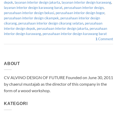
depok
,
layanan interior design jakarta
,
layanan interior design karawang
,
layanan interior design karawang barat
,
perusahaan interior design
,
perusahaan interior design bekasi
,
perusahaan interior design bogor
,
perusahaan interior design cikampek
,
perusahaan interior design
cikarang
,
perusahaan interior design cikarang selatan
,
perusahaan
interior design depok
,
perusahaan interior design jakarta
,
perusahaan
interior design karawang
,
perusahaan interior design karawang barat
Comment
1
ABOUT
CV ALVINO DESIGN OF FUTURE Founded on June 30, 2011
by chaerul mustajab as the director of this company in the
form of a wood workshop.
KATEGORI