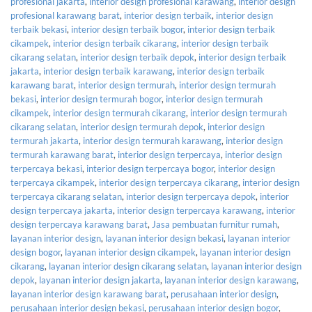
profesional jakarta
,
interior design profesional karawang
,
interior design
profesional karawang barat
,
interior design terbaik
,
interior design
terbaik bekasi
,
interior design terbaik bogor
,
interior design terbaik
cikampek
,
interior design terbaik cikarang
,
interior design terbaik
cikarang selatan
,
interior design terbaik depok
,
interior design terbaik
jakarta
,
interior design terbaik karawang
,
interior design terbaik
karawang barat
,
interior design termurah
,
interior design termurah
bekasi
,
interior design termurah bogor
,
interior design termurah
cikampek
,
interior design termurah cikarang
,
interior design termurah
cikarang selatan
,
interior design termurah depok
,
interior design
termurah jakarta
,
interior design termurah karawang
,
interior design
termurah karawang barat
,
interior design terpercaya
,
interior design
terpercaya bekasi
,
interior design terpercaya bogor
,
interior design
terpercaya cikampek
,
interior design terpercaya cikarang
,
interior design
terpercaya cikarang selatan
,
interior design terpercaya depok
,
interior
design terpercaya jakarta
,
interior design terpercaya karawang
,
interior
design terpercaya karawang barat
,
Jasa pembuatan furnitur rumah
,
layanan interior design
,
layanan interior design bekasi
,
layanan interior
design bogor
,
layanan interior design cikampek
,
layanan interior design
cikarang
,
layanan interior design cikarang selatan
,
layanan interior design
depok
,
layanan interior design jakarta
,
layanan interior design karawang
,
layanan interior design karawang barat
,
perusahaan interior design
,
perusahaan interior design bekasi
,
perusahaan interior design bogor
,