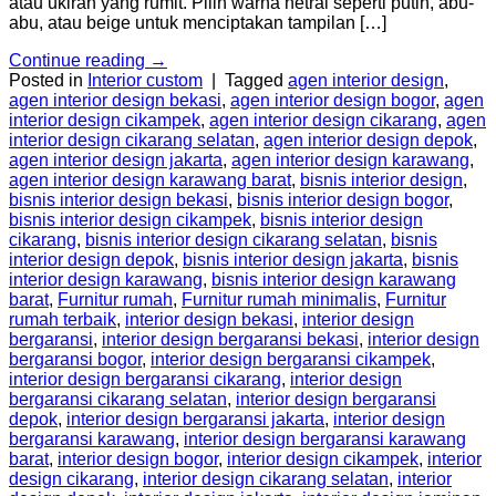
atau ukiran yang rumit. Pilih warna netral seperti putih, abu-
abu, atau beige untuk menciptakan tampilan […]
Continue reading
→
Posted in
Interior custom
|
Tagged
agen interior design
,
agen interior design bekasi
,
agen interior design bogor
,
agen
interior design cikampek
,
agen interior design cikarang
,
agen
interior design cikarang selatan
,
agen interior design depok
,
agen interior design jakarta
,
agen interior design karawang
,
agen interior design karawang barat
,
bisnis interior design
,
bisnis interior design bekasi
,
bisnis interior design bogor
,
bisnis interior design cikampek
,
bisnis interior design
cikarang
,
bisnis interior design cikarang selatan
,
bisnis
interior design depok
,
bisnis interior design jakarta
,
bisnis
interior design karawang
,
bisnis interior design karawang
barat
,
Furnitur rumah
,
Furnitur rumah minimalis
,
Furnitur
rumah terbaik
,
interior design bekasi
,
interior design
bergaransi
,
interior design bergaransi bekasi
,
interior design
bergaransi bogor
,
interior design bergaransi cikampek
,
interior design bergaransi cikarang
,
interior design
bergaransi cikarang selatan
,
interior design bergaransi
depok
,
interior design bergaransi jakarta
,
interior design
bergaransi karawang
,
interior design bergaransi karawang
barat
,
interior design bogor
,
interior design cikampek
,
interior
design cikarang
,
interior design cikarang selatan
,
interior