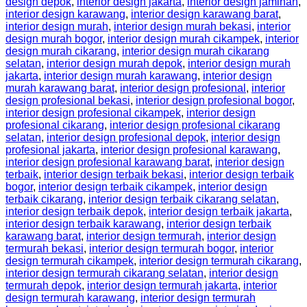
design depok
,
interior design jakarta
,
interior design jaminan
,
interior design karawang
,
interior design karawang barat
,
interior design murah
,
interior design murah bekasi
,
interior
design murah bogor
,
interior design murah cikampek
,
interior
design murah cikarang
,
interior design murah cikarang
selatan
,
interior design murah depok
,
interior design murah
jakarta
,
interior design murah karawang
,
interior design
murah karawang barat
,
interior design profesional
,
interior
design profesional bekasi
,
interior design profesional bogor
,
interior design profesional cikampek
,
interior design
profesional cikarang
,
interior design profesional cikarang
selatan
,
interior design profesional depok
,
interior design
profesional jakarta
,
interior design profesional karawang
,
interior design profesional karawang barat
,
interior design
terbaik
,
interior design terbaik bekasi
,
interior design terbaik
bogor
,
interior design terbaik cikampek
,
interior design
terbaik cikarang
,
interior design terbaik cikarang selatan
,
interior design terbaik depok
,
interior design terbaik jakarta
,
interior design terbaik karawang
,
interior design terbaik
karawang barat
,
interior design termurah
,
interior design
termurah bekasi
,
interior design termurah bogor
,
interior
design termurah cikampek
,
interior design termurah cikarang
,
interior design termurah cikarang selatan
,
interior design
termurah depok
,
interior design termurah jakarta
,
interior
design termurah karawang
,
interior design termurah