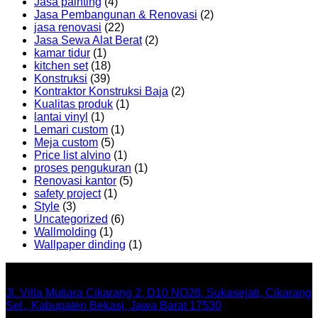
Jasa painting
(4)
Jasa Pembangunan & Renovasi
(2)
jasa renovasi
(22)
Jasa Sewa Alat Berat
(2)
kamar tidur
(1)
kitchen set
(18)
Konstruksi
(39)
Kontraktor Konstruksi Baja
(2)
Kualitas produk
(1)
lantai vinyl
(1)
Lemari custom
(1)
Meja custom
(5)
Price list alvino
(1)
proses pengukuran
(1)
Renovasi kantor
(5)
safety project
(1)
Style
(3)
Uncategorized
(6)
Wallmolding
(1)
Wallpaper dinding
(1)
Office
Jl. Villa Mutiara Cikarang 2, D10 NO28, Sukasejati, Cikarang
Sel., Kabupaten Bekasi, Jawa Barat 17530