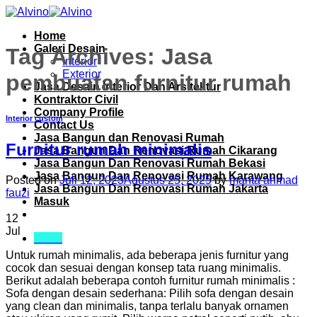
Skip
to
Home
content
Galeri Desain
Tag Archives:
Jasa
Interior
Exterior
pembuatan furnitur rumah
Jasa Desain Interior Dan Arsitektur
Kontraktor Civil
Company Profile
Interior custom
Contact Us
Jasa Bangun dan Renovasi Rumah
Furnitur rumah minimalis
Jasa Bangun Dan Renovasi Rumah Cikarang
Jasa Bangun Dan Renovasi Rumah Bekasi
Jasa Bangun Dan Renovasi Rumah Karawang
Posted on
Juli 12, 2023
Agustus 25, 2025
by
manta ahmad
Jasa Bangun Dan Renovasi Rumah Jakarta
fauzi
Masuk
12
Jul
Menu
Untuk rumah minimalis, ada beberapa jenis furnitur yang
cocok dan sesuai dengan konsep tata ruang minimalis.
Berikut adalah beberapa contoh furnitur rumah minimalis :
Sofa dengan desain sederhana: Pilih sofa dengan desain
yang clean dan minimalis, tanpa terlalu banyak ornamen