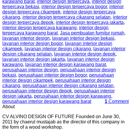
karawang barat
,
interior design terpercaya
,
interior design
terpercaya bekasi
,
interior design terpercaya bogor
,
interior
design terpercaya cikampek
,
interior design terpercaya
cikarang
,
interior design terpercaya cikarang selatan
,
interior
design terpercaya depok
,
interior design terpercaya jakarta
,
interior design terpercaya karawang
,
interior design
terpercaya karawang barat
,
Jasa pembuatan furnitur rumah
,
layanan interior design
,
layanan interior design bekasi
,
layanan interior design bogor
,
layanan interior design
cikampek
,
layanan interior design cikarang
,
layanan interior
design cikarang selatan
,
layanan interior design depok
,
layanan interior design jakarta
,
layanan interior design
karawang
,
layanan interior design karawang barat
,
perusahaan interior design
,
perusahaan interior design
bekasi
,
perusahaan interior design bogor
,
perusahaan
interior design cikampek
,
perusahaan interior design
cikarang
,
perusahaan interior design cikarang selatan
,
perusahaan interior design depok
,
perusahaan interior
design jakarta
,
perusahaan interior design karawang
,
perusahaan interior design karawang barat
1
Comment
About
CV ALVINO DESIGN OF FUTURE Founded on June 30,
2011 by chaerul mustajab as the director of this company in
the form of a wood workshop.