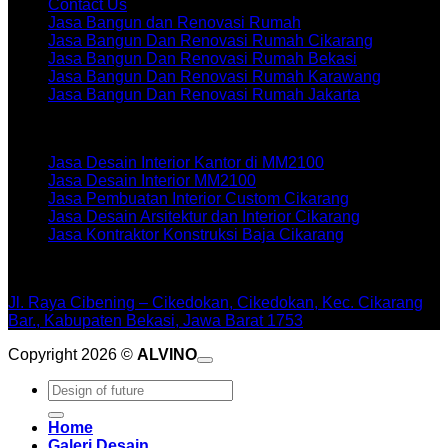
Contact Us
Jasa Bangun dan Renovasi Rumah
Jasa Bangun Dan Renovasi Rumah Cikarang
Jasa Bangun Dan Renovasi Rumah Bekasi
Jasa Bangun Dan Renovasi Rumah Karawang
Jasa Bangun Dan Renovasi Rumah Jakarta
Artikel terbaru
Jasa Desain Interior Kantor di MM2100
Jasa Desain Interior MM2100
Jasa Pembuatan Interior Custom Cikarang
Jasa Desain Arsitektur dan Interior Cikarang
Jasa Kontraktor Konstruksi Baja Cikarang
WORKSHOPE
Jl. Raya Cibening – Cikedokan, Cikedokan, Kec. Cikarang
Bar., Kabupaten Bekasi, Jawa Barat 1753
Copyright 2026 ©
ALVINO
Pencarian
untuk:
Home
Galeri Desain