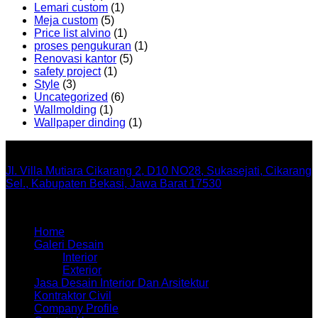
Lemari custom
(1)
Meja custom
(5)
Price list alvino
(1)
proses pengukuran
(1)
Renovasi kantor
(5)
safety project
(1)
Style
(3)
Uncategorized
(6)
Wallmolding
(1)
Wallpaper dinding
(1)
Office
Jl. Villa Mutiara Cikarang 2, D10 NO28, Sukasejati, Cikarang
Sel., Kabupaten Bekasi, Jawa Barat 17530
Menu
Home
Galeri Desain
Interior
Exterior
Jasa Desain Interior Dan Arsitektur
Kontraktor Civil
Company Profile