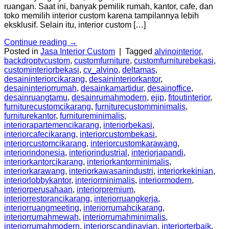
ruangan. Saat ini, banyak pemilik rumah, kantor, cafe, dan
toko memilih interior custom karena tampilannya lebih
eksklusif. Selain itu, interior custom […]
Continue reading
→
Posted in
Jasa Interior Custom
|
Tagged
alvinointerior
,
backdroptvcustom
,
customfurniture
,
customfurniturebekasi
,
custominteriorbekasi
,
cv_alvino
,
deltamas
,
desaininteriorcikarang
,
desaininteriorkantor
,
desaininteriorrumah
,
desainkamartidur
,
desainoffice
,
desainruangtamu
,
desainrumahmodern
,
ejip
,
fitoutinterior
,
furniturecustomcikarang
,
furniturecustomminimalis
,
furniturekantor
,
furnitureminimalis
,
interiorapartemencikarang
,
interiorbekasi
,
interiorcafecikarang
,
interiorcustombekasi
,
interiorcustomcikarang
,
interiorcustomkarawang
,
interiorindonesia
,
interiorindustrial
,
interiorjapandi
,
interiorkantorcikarang
,
interiorkantorminimalis
,
interiorkarawang
,
interiorkawasanindustri
,
interiorkekinian
,
interiorlobbykantor
,
interiorminimalis
,
interiormodern
,
interiorperusahaan
,
interiorpremium
,
interiorrestorancikarang
,
interiorruangkerja
,
interiorruangmeeting
,
interiorrumahcikarang
,
interiorrumahmewah
,
interiorrumahminimalis
,
interiorrumahmodern
,
interiorscandinavian
,
interiorterbaik
,