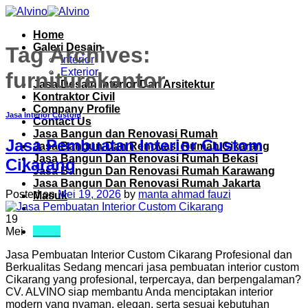
Skip
to
Home
content
Galeri Desain
Tag Archives:
Interior
Exterior
furniturekantor
Jasa Desain Interior Dan Arsitektur
Kontraktor Civil
Company Profile
Jasa Interior Custom
Contact Us
Jasa Bangun dan Renovasi Rumah
Jasa Pembuatan Interior Custom
Jasa Bangun Dan Renovasi Rumah Cikarang
Jasa Bangun Dan Renovasi Rumah Bekasi
Cikarang
Jasa Bangun Dan Renovasi Rumah Karawang
Jasa Bangun Dan Renovasi Rumah Jakarta
Posted on
Mei 19, 2026
by
manta ahmad fauzi
Masuk
19
Menu
Mei
Jasa Pembuatan Interior Custom Cikarang Profesional dan
Berkualitas Sedang mencari jasa pembuatan interior custom
Cikarang yang profesional, terpercaya, dan berpengalaman?
CV. ALVINO siap membantu Anda menciptakan interior
modern yang nyaman, elegan, serta sesuai kebutuhan