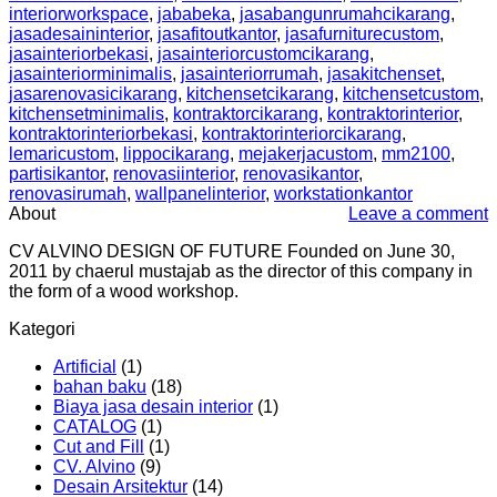
interiorworkspace
,
jababeka
,
jasabangunrumahcikarang
,
jasadesaininterior
,
jasafitoutkantor
,
jasafurniturecustom
,
jasainteriorbekasi
,
jasainteriorcustomcikarang
,
jasainteriorminimalis
,
jasainteriorrumah
,
jasakitchenset
,
jasarenovasicikarang
,
kitchensetcikarang
,
kitchensetcustom
,
kitchensetminimalis
,
kontraktorcikarang
,
kontraktorinterior
,
kontraktorinteriorbekasi
,
kontraktorinteriorcikarang
,
lemaricustom
,
lippocikarang
,
mejakerjacustom
,
mm2100
,
partisikantor
,
renovasiinterior
,
renovasikantor
,
renovasirumah
,
wallpanelinterior
,
workstationkantor
About
Leave a comment
CV ALVINO DESIGN OF FUTURE Founded on June 30,
2011 by chaerul mustajab as the director of this company in
the form of a wood workshop.
Kategori
Artificial
(1)
bahan baku
(18)
Biaya jasa desain interior
(1)
CATALOG
(1)
Cut and Fill
(1)
CV. Alvino
(9)
Desain Arsitektur
(14)