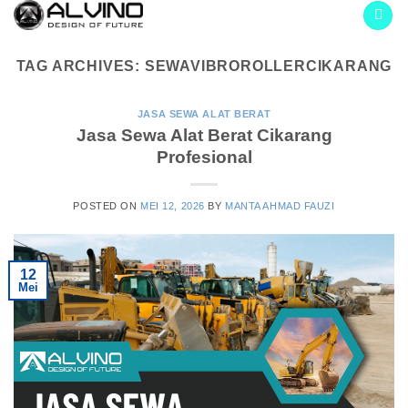
Skip
to
content
TAG ARCHIVES:
SEWAVIBROROLLERCIKARANG
JASA SEWA ALAT BERAT
Jasa Sewa Alat Berat Cikarang
Profesional
POSTED ON
MEI 12, 2026
BY
MANTA AHMAD FAUZI
12
Mei