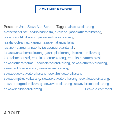
CONTINUE READING
→
Posted in
Jasa Sewa Alat Berat
|
Tagged
alatberatcikarang
,
alatberatindustri
,
alvinoindonesia
,
cvalvino
,
jasaalatberatcikarang
,
jasacutandfillcikarang
,
jasakonstruksicikarang
,
jasalandclearingcikarang
,
jasapematanganlahan
,
jasapembangunanpabrik
,
jasapengurugantanah
,
jasasewaalatberatcikarang
,
jasasipilcikarang
,
kontraktorcikarang
,
kontraktorindustri
,
rentalalatberatcikarang
,
rentalexcavatorbekasi
,
sewaalatberatbekasi
,
sewaalatberatcikarang
,
sewaalatberatkarawang
,
sewabackhoecikarang
,
sewabegercikarang
,
sewabegoexcavatorcikarang
,
sewabulldozercikarang
,
sewadumptruckcikarang
,
sewaexcavatorcikarang
,
sewaloadercikarang
,
sewamotorgradercikarang
,
sewavibrocikarang
,
sewavibrorollercikarang
,
sewawheelloadercikarang
Leave a comment
ABOUT