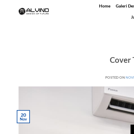
Skip
Home
Galeri De
to
J
content
Cover 
POSTED ON
NOVE
20
Nov