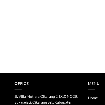
OFFICE
MENU
Jl. Villa Mutiara Cikarang 2, D10 NO28,
Home
Sukasejati, Cikarang Sel., Kabupaten