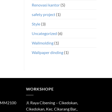
Renovasi kantor
(5)
safety project
(1)
Style
(3)
Uncategorized
(6)
Wallmolding
(1)
Wallpaper dinding
(1)
WORKSHOPE
di MM2100
Jl. Raya Cibening – Cikedokan,
Cikedokan, Kec. Cikarang Bar.,