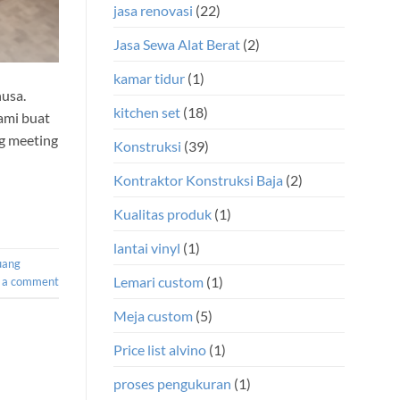
jasa renovasi
(22)
Jasa Sewa Alat Berat
(2)
kamar tidur
(1)
nusa.
kitchen set
(18)
kami buat
g meeting
Konstruksi
(39)
Kontraktor Konstruksi Baja
(2)
Kualitas produk
(1)
lantai vinyl
(1)
uang
Lemari custom
(1)
 a comment
Meja custom
(5)
Price list alvino
(1)
proses pengukuran
(1)