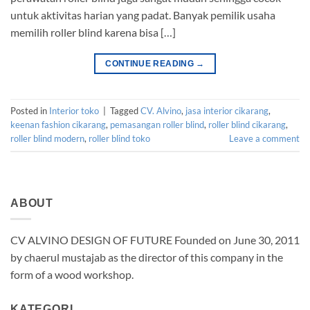
untuk aktivitas harian yang padat. Banyak pemilik usaha
memilih roller blind karena bisa […]
CONTINUE READING
→
Posted in
Interior toko
|
Tagged
CV. Alvino
,
jasa interior cikarang
,
keenan fashion cikarang
,
pemasangan roller blind
,
roller blind cikarang
,
roller blind modern
,
roller blind toko
Leave a comment
ABOUT
CV ALVINO DESIGN OF FUTURE Founded on June 30, 2011
by chaerul mustajab as the director of this company in the
form of a wood workshop.
KATEGORI