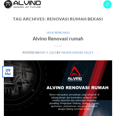
Skip
to
content
TAG ARCHIVES:
RENOVASI RUMAH BEKASI
JASA RENOVASI
Alvino Renovasi rumah
POSTED ON
MEI 9, 2023
BY
MANTA AHMAD FAUZY
09
Mei