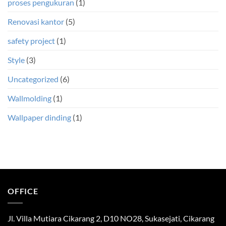
proses pengukuran
(1)
Renovasi kantor
(5)
safety project
(1)
Style
(3)
Uncategorized
(6)
Wallmolding
(1)
Wallpaper dinding
(1)
OFFICE
Jl. Villa Mutiara Cikarang 2, D10 NO28, Sukasejati, Cikarang