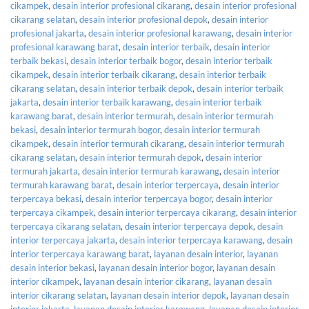
cikampek
,
desain interior profesional cikarang
,
desain interior profesional
cikarang selatan
,
desain interior profesional depok
,
desain interior
profesional jakarta
,
desain interior profesional karawang
,
desain interior
profesional karawang barat
,
desain interior terbaik
,
desain interior
terbaik bekasi
,
desain interior terbaik bogor
,
desain interior terbaik
cikampek
,
desain interior terbaik cikarang
,
desain interior terbaik
cikarang selatan
,
desain interior terbaik depok
,
desain interior terbaik
jakarta
,
desain interior terbaik karawang
,
desain interior terbaik
karawang barat
,
desain interior termurah
,
desain interior termurah
bekasi
,
desain interior termurah bogor
,
desain interior termurah
cikampek
,
desain interior termurah cikarang
,
desain interior termurah
cikarang selatan
,
desain interior termurah depok
,
desain interior
termurah jakarta
,
desain interior termurah karawang
,
desain interior
termurah karawang barat
,
desain interior terpercaya
,
desain interior
terpercaya bekasi
,
desain interior terpercaya bogor
,
desain interior
terpercaya cikampek
,
desain interior terpercaya cikarang
,
desain interior
terpercaya cikarang selatan
,
desain interior terpercaya depok
,
desain
interior terpercaya jakarta
,
desain interior terpercaya karawang
,
desain
interior terpercaya karawang barat
,
layanan desain interior
,
layanan
desain interior bekasi
,
layanan desain interior bogor
,
layanan desain
interior cikampek
,
layanan desain interior cikarang
,
layanan desain
interior cikarang selatan
,
layanan desain interior depok
,
layanan desain
interior jakarta
,
layanan desain interior karawang
,
layanan desain interior