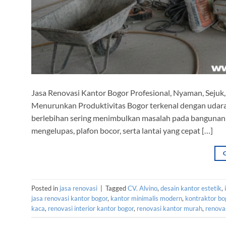
Jasa Renovasi Kantor Bogor Profesional, Nyaman, Sejuk
Menurunkan Produktivitas Bogor terkenal dengan udara
berlebihan sering menimbulkan masalah pada bangunan k
mengelupas, plafon bocor, serta lantai yang cepat […]
Posted in
jasa renovasi
|
Tagged
CV. Alvino
,
desain kantor estetik
,
jasa renovasi kantor bogor
,
kantor minimalis modern
,
kontraktor bo
kaca
,
renovasi interior kantor bogor
,
renovasi kantor murah
,
renovas