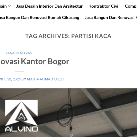
sain
Jasa Desain Interior Dan Arsitektur
Kontraktor Civil
Compa
asa Bangun Dan Renovasi Rumah Cikarang
Jasa Bangun Dan Renovasi
TAG ARCHIVES:
PARTISI KACA
JASA RENOVASI
novasi Kantor Bogor
RIL 10, 2026
BY
MANTA AHMAD FAUZI