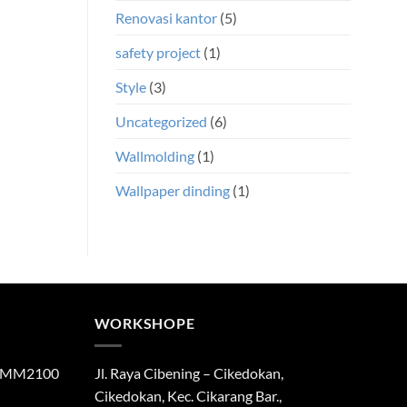
Renovasi kantor
(5)
safety project
(1)
Style
(3)
Uncategorized
(6)
Wallmolding
(1)
Wallpaper dinding
(1)
WORKSHOPE
di MM2100
Jl. Raya Cibening – Cikedokan,
Cikedokan, Kec. Cikarang Bar.,