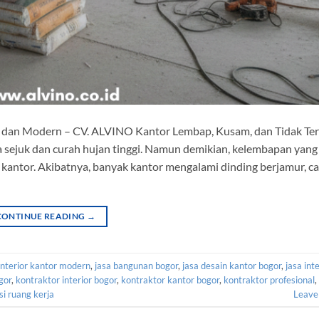
, dan Modern – CV. ALVINO Kantor Lembap, Kusam, dan Tidak Ter
 sejuk dan curah hujan tinggi. Namun demikian, kelembapan yang
antor. Akibatnya, banyak kantor mengalami dinding berjamur, ca
CONTINUE READING
→
interior kantor modern
,
jasa bangunan bogor
,
jasa desain kantor bogor
,
jasa int
gor
,
kontraktor interior bogor
,
kontraktor kantor bogor
,
kontraktor profesional
,
i ruang kerja
Leave