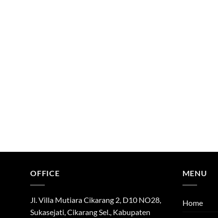
OFFICE
MENU
Jl. Villa Mutiara Cikarang 2, D10 NO28,
Home
Sukasejati, Cikarang Sel., Kabupaten