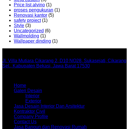
Price list alvino
(1)
proses pengukuran
(1)
Renovasi kantor
(5)
safety project
(1)
Style
(3)
Uncategorized
(6)
Wallmolding
(1)
Wallpaper dinding
(1)
Office
Jl. Villa Mutiara Cikarang 2, D10 NO28, Sukasejati, Cikarang
Sel., Kabupaten Bekasi, Jawa Barat 17530
Menu
Home
Galeri Desain
Interior
Exterior
Jasa Desain Interior Dan Arsitektur
Kontraktor Civil
Company Profile
Contact Us
Jasa Bangun dan Renovasi Rumah