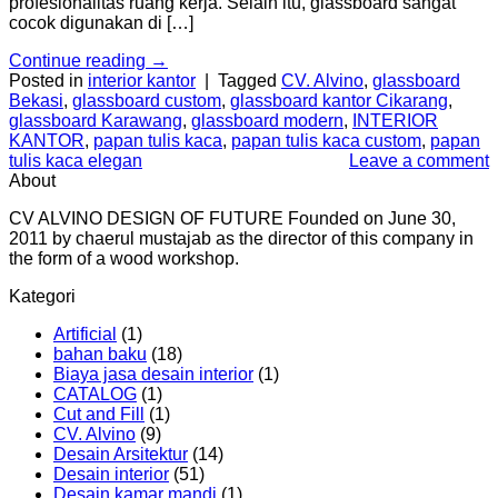
profesionalitas ruang kerja. Selain itu, glassboard sangat
cocok digunakan di […]
Continue reading
→
Posted in
interior kantor
|
Tagged
CV. Alvino
,
glassboard
Bekasi
,
glassboard custom
,
glassboard kantor Cikarang
,
glassboard Karawang
,
glassboard modern
,
INTERIOR
KANTOR
,
papan tulis kaca
,
papan tulis kaca custom
,
papan
tulis kaca elegan
Leave a comment
About
CV ALVINO DESIGN OF FUTURE Founded on June 30,
2011 by chaerul mustajab as the director of this company in
the form of a wood workshop.
Kategori
Artificial
(1)
bahan baku
(18)
Biaya jasa desain interior
(1)
CATALOG
(1)
Cut and Fill
(1)
CV. Alvino
(9)
Desain Arsitektur
(14)
Desain interior
(51)
Desain kamar mandi
(1)