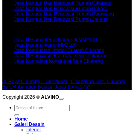
Jasa Bangun Dan Renovasi Rumah Cikarang
Jasa Bangun Dan Renovasi Rumah Bekasi
Jasa Bangun Dan Renovasi Rumah Karawang
Jasa Bangun Dan Renovasi Rumah Jakarta
Artikel terbaru
Jasa Desain Interior Kantor di MM2100
Jasa Desain Interior MM2100
Jasa Pembuatan Interior Custom Cikarang
Jasa Desain Arsitektur dan Interior Cikarang
Jasa Kontraktor Konstruksi Baja Cikarang
WORKSHOPE
Jl. Raya Cibening – Cikedokan, Cikedokan, Kec. Cikarang
Bar., Kabupaten Bekasi, Jawa Barat 1753
Copyright 2026 ©
ALVINO
Pencarian
untuk:
Home
Galeri Desain
Interior