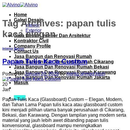
Skip
to
Home
content
Galeri Desain
Tag Archives:
papan tulis
Interior
Exterior
kaca elegan
Jasa Desain Interior Dan Arsitektur
Kontraktor Civil
Company Profile
interior kantor
Contact Us
Jasa Bangun dan Renovasi Rumah
Papan Tulis Kaca Custom
Jasa Bangun Dan Renovasi Rumah Cikarang
Jasa Bangun Dan Renovasi Rumah Bekasi
Jasa Bangun Dan Renovasi Rumah Karawang
Posted on
Januari 20, 2026
by
manta ahmad fauzi
Jasa Bangun Dan Renovasi Rumah Jakarta
Masuk
20
Jan
Menu
Papan Tulis Kaca (Glassboard) Custom – Elegan, Modern,
dan Tahan Lama Papan tulis kaca atau glassboard custom
kini menjadi pilihan utama banyak perusahaan di Cikarang,
Bekasi, dan Karawang. Dengan tampilan yang modern serta
material yang jauh lebih awet dibanding papan tulis
konvensional, glassboard mampu meningkatkan