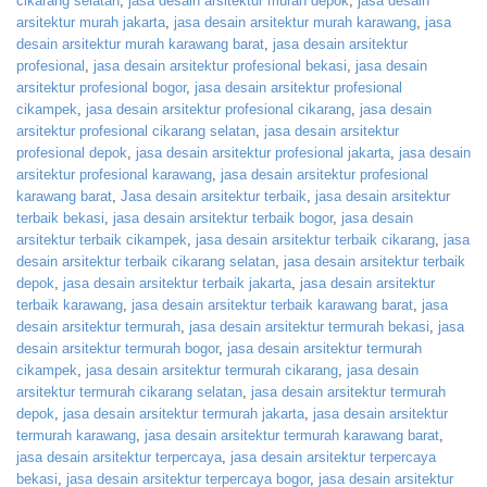
cikarang selatan
,
jasa desain arsitektur murah depok
,
jasa desain
arsitektur murah jakarta
,
jasa desain arsitektur murah karawang
,
jasa
desain arsitektur murah karawang barat
,
jasa desain arsitektur
profesional
,
jasa desain arsitektur profesional bekasi
,
jasa desain
arsitektur profesional bogor
,
jasa desain arsitektur profesional
cikampek
,
jasa desain arsitektur profesional cikarang
,
jasa desain
arsitektur profesional cikarang selatan
,
jasa desain arsitektur
profesional depok
,
jasa desain arsitektur profesional jakarta
,
jasa desain
arsitektur profesional karawang
,
jasa desain arsitektur profesional
karawang barat
,
Jasa desain arsitektur terbaik
,
jasa desain arsitektur
terbaik bekasi
,
jasa desain arsitektur terbaik bogor
,
jasa desain
arsitektur terbaik cikampek
,
jasa desain arsitektur terbaik cikarang
,
jasa
desain arsitektur terbaik cikarang selatan
,
jasa desain arsitektur terbaik
depok
,
jasa desain arsitektur terbaik jakarta
,
jasa desain arsitektur
terbaik karawang
,
jasa desain arsitektur terbaik karawang barat
,
jasa
desain arsitektur termurah
,
jasa desain arsitektur termurah bekasi
,
jasa
desain arsitektur termurah bogor
,
jasa desain arsitektur termurah
cikampek
,
jasa desain arsitektur termurah cikarang
,
jasa desain
arsitektur termurah cikarang selatan
,
jasa desain arsitektur termurah
depok
,
jasa desain arsitektur termurah jakarta
,
jasa desain arsitektur
termurah karawang
,
jasa desain arsitektur termurah karawang barat
,
jasa desain arsitektur terpercaya
,
jasa desain arsitektur terpercaya
bekasi
,
jasa desain arsitektur terpercaya bogor
,
jasa desain arsitektur