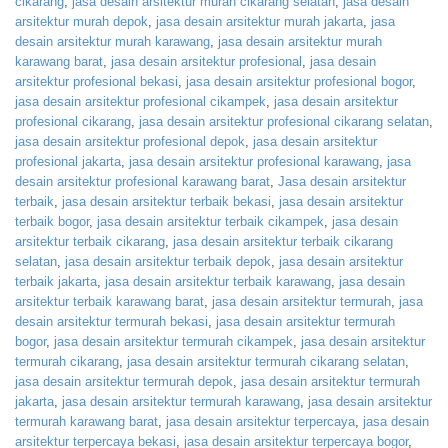
cikarang
,
jasa desain arsitektur murah cikarang selatan
,
jasa desain
arsitektur murah depok
,
jasa desain arsitektur murah jakarta
,
jasa
desain arsitektur murah karawang
,
jasa desain arsitektur murah
karawang barat
,
jasa desain arsitektur profesional
,
jasa desain
arsitektur profesional bekasi
,
jasa desain arsitektur profesional bogor
,
jasa desain arsitektur profesional cikampek
,
jasa desain arsitektur
profesional cikarang
,
jasa desain arsitektur profesional cikarang selatan
,
jasa desain arsitektur profesional depok
,
jasa desain arsitektur
profesional jakarta
,
jasa desain arsitektur profesional karawang
,
jasa
desain arsitektur profesional karawang barat
,
Jasa desain arsitektur
terbaik
,
jasa desain arsitektur terbaik bekasi
,
jasa desain arsitektur
terbaik bogor
,
jasa desain arsitektur terbaik cikampek
,
jasa desain
arsitektur terbaik cikarang
,
jasa desain arsitektur terbaik cikarang
selatan
,
jasa desain arsitektur terbaik depok
,
jasa desain arsitektur
terbaik jakarta
,
jasa desain arsitektur terbaik karawang
,
jasa desain
arsitektur terbaik karawang barat
,
jasa desain arsitektur termurah
,
jasa
desain arsitektur termurah bekasi
,
jasa desain arsitektur termurah
bogor
,
jasa desain arsitektur termurah cikampek
,
jasa desain arsitektur
termurah cikarang
,
jasa desain arsitektur termurah cikarang selatan
,
jasa desain arsitektur termurah depok
,
jasa desain arsitektur termurah
jakarta
,
jasa desain arsitektur termurah karawang
,
jasa desain arsitektur
termurah karawang barat
,
jasa desain arsitektur terpercaya
,
jasa desain
arsitektur terpercaya bekasi
,
jasa desain arsitektur terpercaya bogor
,