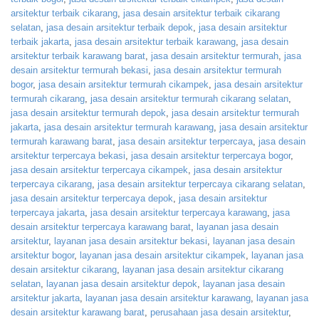
arsitektur terbaik cikarang
,
jasa desain arsitektur terbaik cikarang
selatan
,
jasa desain arsitektur terbaik depok
,
jasa desain arsitektur
terbaik jakarta
,
jasa desain arsitektur terbaik karawang
,
jasa desain
arsitektur terbaik karawang barat
,
jasa desain arsitektur termurah
,
jasa
desain arsitektur termurah bekasi
,
jasa desain arsitektur termurah
bogor
,
jasa desain arsitektur termurah cikampek
,
jasa desain arsitektur
termurah cikarang
,
jasa desain arsitektur termurah cikarang selatan
,
jasa desain arsitektur termurah depok
,
jasa desain arsitektur termurah
jakarta
,
jasa desain arsitektur termurah karawang
,
jasa desain arsitektur
termurah karawang barat
,
jasa desain arsitektur terpercaya
,
jasa desain
arsitektur terpercaya bekasi
,
jasa desain arsitektur terpercaya bogor
,
jasa desain arsitektur terpercaya cikampek
,
jasa desain arsitektur
terpercaya cikarang
,
jasa desain arsitektur terpercaya cikarang selatan
,
jasa desain arsitektur terpercaya depok
,
jasa desain arsitektur
terpercaya jakarta
,
jasa desain arsitektur terpercaya karawang
,
jasa
desain arsitektur terpercaya karawang barat
,
layanan jasa desain
arsitektur
,
layanan jasa desain arsitektur bekasi
,
layanan jasa desain
arsitektur bogor
,
layanan jasa desain arsitektur cikampek
,
layanan jasa
desain arsitektur cikarang
,
layanan jasa desain arsitektur cikarang
selatan
,
layanan jasa desain arsitektur depok
,
layanan jasa desain
arsitektur jakarta
,
layanan jasa desain arsitektur karawang
,
layanan jasa
desain arsitektur karawang barat
,
perusahaan jasa desain arsitektur
,