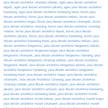
jasa desain arsitektur cikarang selatan
,
agen jasa desain arsitektur
depok
,
agen jasa desain arsitektur jakarta
,
agen jasa desain arsitektur
karawang
,
agen jasa desain arsitektur karawang barat
,
bisnis jasa
desain arsitektur
,
bisnis jasa desain arsitektur bekasi
,
bisnis jasa
desain arsitektur bogor
,
bisnis jasa desain arsitektur cikampek
,
bisnis
jasa desain arsitektur cikarang
,
bisnis jasa desain arsitektur cikarang
selatan
,
bisnis jasa desain arsitektur depok
,
bisnis jasa desain
arsitektur jakarta
,
bisnis jasa desain arsitektur karawang
,
bisnis jasa
desain arsitektur karawang barat
,
jasa desain arsitektur bekasi
,
jasa
desain arsitektur bergaransi
,
jasa desain arsitektur bergaransi bekasi
,
jasa desain arsitektur bergaransi bogor
,
jasa desain arsitektur
bergaransi cikampek
,
jasa desain arsitektur bergaransi cikarang
,
jasa
desain arsitektur bergaransi cikarang selatan
,
jasa desain arsitektur
bergaransi depok
,
jasa desain arsitektur bergaransi jakarta
,
jasa desain
arsitektur bergaransi karawang
,
jasa desain arsitektur bergaransi
karawang barat
,
jasa desain arsitektur bogor
,
jasa desain arsitektur
cikampek
,
Jasa desain Arsitektur Cikarang
,
jasa desain arsitektur
cikarang selatan
,
jasa desain arsitektur depok
,
jasa desain arsitektur
jakarta
,
jasa desain arsitektur jaminan
,
jasa desain arsitektur karawang
,
jasa desain arsitektur karawang barat
,
jasa desain arsitektur murah
,
jasa desain arsitektur murah bekasi
,
jasa desain arsitektur murah bogor
,
jasa desain arsitektur murah cikampek
,
jasa desain arsitektur murah