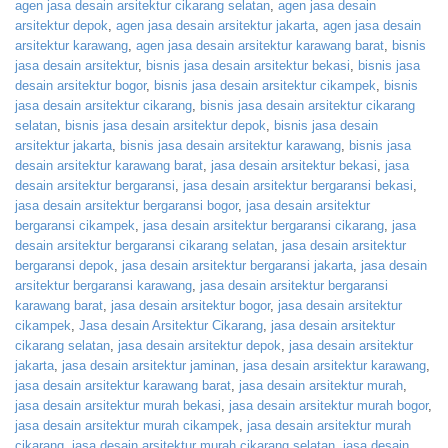
agen jasa desain arsitektur cikarang selatan
,
agen jasa desain
arsitektur depok
,
agen jasa desain arsitektur jakarta
,
agen jasa desain
arsitektur karawang
,
agen jasa desain arsitektur karawang barat
,
bisnis
jasa desain arsitektur
,
bisnis jasa desain arsitektur bekasi
,
bisnis jasa
desain arsitektur bogor
,
bisnis jasa desain arsitektur cikampek
,
bisnis
jasa desain arsitektur cikarang
,
bisnis jasa desain arsitektur cikarang
selatan
,
bisnis jasa desain arsitektur depok
,
bisnis jasa desain
arsitektur jakarta
,
bisnis jasa desain arsitektur karawang
,
bisnis jasa
desain arsitektur karawang barat
,
jasa desain arsitektur bekasi
,
jasa
desain arsitektur bergaransi
,
jasa desain arsitektur bergaransi bekasi
,
jasa desain arsitektur bergaransi bogor
,
jasa desain arsitektur
bergaransi cikampek
,
jasa desain arsitektur bergaransi cikarang
,
jasa
desain arsitektur bergaransi cikarang selatan
,
jasa desain arsitektur
bergaransi depok
,
jasa desain arsitektur bergaransi jakarta
,
jasa desain
arsitektur bergaransi karawang
,
jasa desain arsitektur bergaransi
karawang barat
,
jasa desain arsitektur bogor
,
jasa desain arsitektur
cikampek
,
Jasa desain Arsitektur Cikarang
,
jasa desain arsitektur
cikarang selatan
,
jasa desain arsitektur depok
,
jasa desain arsitektur
jakarta
,
jasa desain arsitektur jaminan
,
jasa desain arsitektur karawang
,
jasa desain arsitektur karawang barat
,
jasa desain arsitektur murah
,
jasa desain arsitektur murah bekasi
,
jasa desain arsitektur murah bogor
,
jasa desain arsitektur murah cikampek
,
jasa desain arsitektur murah
cikarang
,
jasa desain arsitektur murah cikarang selatan
,
jasa desain