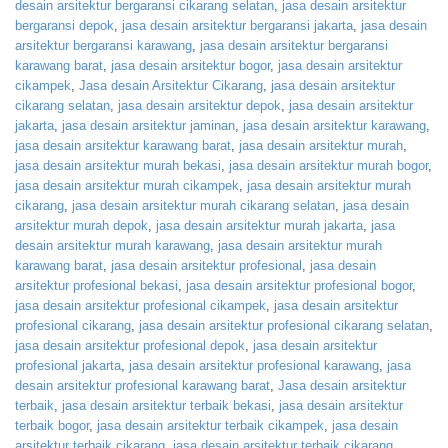
desain arsitektur bergaransi cikarang selatan
,
jasa desain arsitektur
bergaransi depok
,
jasa desain arsitektur bergaransi jakarta
,
jasa desain
arsitektur bergaransi karawang
,
jasa desain arsitektur bergaransi
karawang barat
,
jasa desain arsitektur bogor
,
jasa desain arsitektur
cikampek
,
Jasa desain Arsitektur Cikarang
,
jasa desain arsitektur
cikarang selatan
,
jasa desain arsitektur depok
,
jasa desain arsitektur
jakarta
,
jasa desain arsitektur jaminan
,
jasa desain arsitektur karawang
,
jasa desain arsitektur karawang barat
,
jasa desain arsitektur murah
,
jasa desain arsitektur murah bekasi
,
jasa desain arsitektur murah bogor
,
jasa desain arsitektur murah cikampek
,
jasa desain arsitektur murah
cikarang
,
jasa desain arsitektur murah cikarang selatan
,
jasa desain
arsitektur murah depok
,
jasa desain arsitektur murah jakarta
,
jasa
desain arsitektur murah karawang
,
jasa desain arsitektur murah
karawang barat
,
jasa desain arsitektur profesional
,
jasa desain
arsitektur profesional bekasi
,
jasa desain arsitektur profesional bogor
,
jasa desain arsitektur profesional cikampek
,
jasa desain arsitektur
profesional cikarang
,
jasa desain arsitektur profesional cikarang selatan
,
jasa desain arsitektur profesional depok
,
jasa desain arsitektur
profesional jakarta
,
jasa desain arsitektur profesional karawang
,
jasa
desain arsitektur profesional karawang barat
,
Jasa desain arsitektur
terbaik
,
jasa desain arsitektur terbaik bekasi
,
jasa desain arsitektur
terbaik bogor
,
jasa desain arsitektur terbaik cikampek
,
jasa desain
arsitektur terbaik cikarang
,
jasa desain arsitektur terbaik cikarang