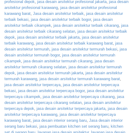
profesional depok
,
jasa desain arsitektur profesional jakarta
,
jasa desain
arsitektur profesional karawang
,
jasa desain arsitektur profesional
karawang barat
,
Jasa desain arsitektur terbaik
,
jasa desain arsitektur
terbaik bekasi
,
jasa desain arsitektur terbaik bogor
,
jasa desain
arsitektur terbaik cikampek
,
jasa desain arsitektur terbaik cikarang
,
jasa
desain arsitektur terbaik cikarang selatan
,
jasa desain arsitektur terbaik
depok
,
jasa desain arsitektur terbaik jakarta
,
jasa desain arsitektur
terbaik karawang
,
jasa desain arsitektur terbaik karawang barat
,
jasa
desain arsitektur termurah
,
jasa desain arsitektur termurah bekasi
,
jasa
desain arsitektur termurah bogor
,
jasa desain arsitektur termurah
cikampek
,
jasa desain arsitektur termurah cikarang
,
jasa desain
arsitektur termurah cikarang selatan
,
jasa desain arsitektur termurah
depok
,
jasa desain arsitektur termurah jakarta
,
jasa desain arsitektur
termurah karawang
,
jasa desain arsitektur termurah karawang barat
,
jasa desain arsitektur terpercaya
,
jasa desain arsitektur terpercaya
bekasi
,
jasa desain arsitektur terpercaya bogor
,
jasa desain arsitektur
terpercaya cikampek
,
jasa desain arsitektur terpercaya cikarang
,
jasa
desain arsitektur terpercaya cikarang selatan
,
jasa desain arsitektur
terpercaya depok
,
jasa desain arsitektur terpercaya jakarta
,
jasa desain
arsitektur terpercaya karawang
,
jasa desain arsitektur terpercaya
karawang barat
,
jasa desain interior serang baru
,
Jasa desain interior
serang baru bekasi
,
jasa pembuatan kitchen set serang baru
,
kitchen
set di serang baru
,
layanan jasa desain arsitektur
,
layanan jasa desain