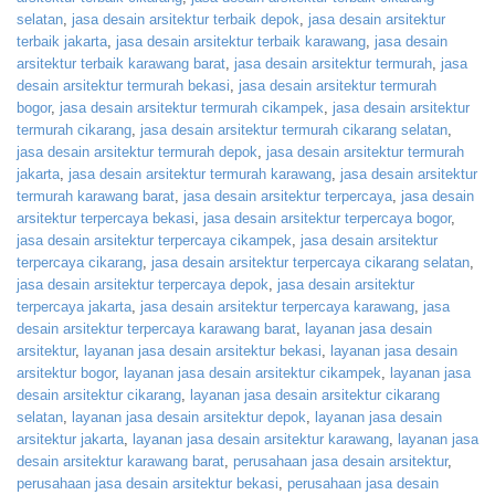
selatan
,
jasa desain arsitektur terbaik depok
,
jasa desain arsitektur
terbaik jakarta
,
jasa desain arsitektur terbaik karawang
,
jasa desain
arsitektur terbaik karawang barat
,
jasa desain arsitektur termurah
,
jasa
desain arsitektur termurah bekasi
,
jasa desain arsitektur termurah
bogor
,
jasa desain arsitektur termurah cikampek
,
jasa desain arsitektur
termurah cikarang
,
jasa desain arsitektur termurah cikarang selatan
,
jasa desain arsitektur termurah depok
,
jasa desain arsitektur termurah
jakarta
,
jasa desain arsitektur termurah karawang
,
jasa desain arsitektur
termurah karawang barat
,
jasa desain arsitektur terpercaya
,
jasa desain
arsitektur terpercaya bekasi
,
jasa desain arsitektur terpercaya bogor
,
jasa desain arsitektur terpercaya cikampek
,
jasa desain arsitektur
terpercaya cikarang
,
jasa desain arsitektur terpercaya cikarang selatan
,
jasa desain arsitektur terpercaya depok
,
jasa desain arsitektur
terpercaya jakarta
,
jasa desain arsitektur terpercaya karawang
,
jasa
desain arsitektur terpercaya karawang barat
,
layanan jasa desain
arsitektur
,
layanan jasa desain arsitektur bekasi
,
layanan jasa desain
arsitektur bogor
,
layanan jasa desain arsitektur cikampek
,
layanan jasa
desain arsitektur cikarang
,
layanan jasa desain arsitektur cikarang
selatan
,
layanan jasa desain arsitektur depok
,
layanan jasa desain
arsitektur jakarta
,
layanan jasa desain arsitektur karawang
,
layanan jasa
desain arsitektur karawang barat
,
perusahaan jasa desain arsitektur
,
perusahaan jasa desain arsitektur bekasi
,
perusahaan jasa desain