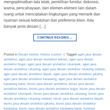
mengoptimalkan tata letak, pemilihan furnitur, dekorasi,
warna, pencahayaan, dan elemen-elemen lain dalam
ruang untuk menciptakan lingkungan yang menarik dan
nyaman sesuai kebutuhan dan preferensi klien. Ada
banyak jenis desain […]
CONTINUE READING
→
Posted in
Desain interior
,
Interior custom
|
Tagged
agen jasa desain
arsitektur
,
agen jasa desain arsitektur bekasi
,
agen jasa desain
arsitektur bogor
,
agen jasa desain arsitektur cikampek
,
agen jasa
desain arsitektur cikarang
,
agen jasa desain arsitektur cikarang selatan
,
agen jasa desain arsitektur depok
,
agen jasa desain arsitektur jakarta
,
agen jasa desain arsitektur karawang
,
agen jasa desain arsitektur
karawang barat
,
bisnis jasa desain arsitektur
,
bisnis jasa desain
arsitektur bekasi
,
bisnis jasa desain arsitektur bogor
,
bisnis jasa desain
arsitektur cikampek
,
bisnis jasa desain arsitektur cikarang
,
bisnis jasa
desain arsitektur cikarang selatan
,
bisnis jasa desain arsitektur depok
,
bisnis jasa desain arsitektur jakarta
,
bisnis jasa desain arsitektur
karawang
,
bisnis jasa desain arsitektur karawang barat
,
furniture