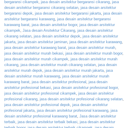
bergaransi cikampek
,
jasa desain arsitektur bergaransi cikarang
,
jasa
desain arsitektur bergaransi cikarang selatan
,
jasa desain arsitektur
bergaransi depok
,
jasa desain arsitektur bergaransi jakarta
,
jasa desain
arsitektur bergaransi karawang
,
jasa desain arsitektur bergaransi
karawang barat
,
jasa desain arsitektur bogor
,
jasa desain arsitektur
cikampek
,
Jasa desain Arsitektur Cikarang
,
jasa desain arsitektur
cikarang selatan
,
jasa desain arsitektur depok
,
jasa desain arsitektur
jakarta
,
jasa desain arsitektur jaminan
,
jasa desain arsitektur karawang
,
jasa desain arsitektur karawang barat
,
jasa desain arsitektur murah
,
jasa desain arsitektur murah bekasi
,
jasa desain arsitektur murah bogor
,
jasa desain arsitektur murah cikampek
,
jasa desain arsitektur murah
cikarang
,
jasa desain arsitektur murah cikarang selatan
,
jasa desain
arsitektur murah depok
,
jasa desain arsitektur murah jakarta
,
jasa
desain arsitektur murah karawang
,
jasa desain arsitektur murah
karawang barat
,
jasa desain arsitektur profesional
,
jasa desain
arsitektur profesional bekasi
,
jasa desain arsitektur profesional bogor
,
jasa desain arsitektur profesional cikampek
,
jasa desain arsitektur
profesional cikarang
,
jasa desain arsitektur profesional cikarang selatan
,
jasa desain arsitektur profesional depok
,
jasa desain arsitektur
profesional jakarta
,
jasa desain arsitektur profesional karawang
,
jasa
desain arsitektur profesional karawang barat
,
Jasa desain arsitektur
terbaik
,
jasa desain arsitektur terbaik bekasi
,
jasa desain arsitektur
terbaik bogor
,
jasa desain arsitektur terbaik cikampek
,
jasa desain