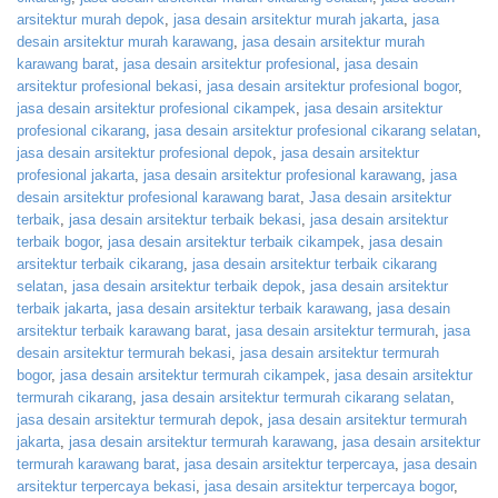
arsitektur murah depok
,
jasa desain arsitektur murah jakarta
,
jasa
desain arsitektur murah karawang
,
jasa desain arsitektur murah
karawang barat
,
jasa desain arsitektur profesional
,
jasa desain
arsitektur profesional bekasi
,
jasa desain arsitektur profesional bogor
,
jasa desain arsitektur profesional cikampek
,
jasa desain arsitektur
profesional cikarang
,
jasa desain arsitektur profesional cikarang selatan
,
jasa desain arsitektur profesional depok
,
jasa desain arsitektur
profesional jakarta
,
jasa desain arsitektur profesional karawang
,
jasa
desain arsitektur profesional karawang barat
,
Jasa desain arsitektur
terbaik
,
jasa desain arsitektur terbaik bekasi
,
jasa desain arsitektur
terbaik bogor
,
jasa desain arsitektur terbaik cikampek
,
jasa desain
arsitektur terbaik cikarang
,
jasa desain arsitektur terbaik cikarang
selatan
,
jasa desain arsitektur terbaik depok
,
jasa desain arsitektur
terbaik jakarta
,
jasa desain arsitektur terbaik karawang
,
jasa desain
arsitektur terbaik karawang barat
,
jasa desain arsitektur termurah
,
jasa
desain arsitektur termurah bekasi
,
jasa desain arsitektur termurah
bogor
,
jasa desain arsitektur termurah cikampek
,
jasa desain arsitektur
termurah cikarang
,
jasa desain arsitektur termurah cikarang selatan
,
jasa desain arsitektur termurah depok
,
jasa desain arsitektur termurah
jakarta
,
jasa desain arsitektur termurah karawang
,
jasa desain arsitektur
termurah karawang barat
,
jasa desain arsitektur terpercaya
,
jasa desain
arsitektur terpercaya bekasi
,
jasa desain arsitektur terpercaya bogor
,