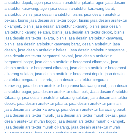
arsitektur depok
,
agen jasa desain arsitektur jakarta
,
agen jasa desain
arsitektur karawang
,
agen jasa desain arsitektur karawang barat
,
arsitektur
,
bisnis jasa desain arsitektur
,
bisnis jasa desain arsitektur
bekasi
,
bisnis jasa desain arsitektur bogor
,
bisnis jasa desain arsitektur
cikampek
,
bisnis jasa desain arsitektur cikarang
,
bisnis jasa desain
arsitektur cikarang selatan
,
bisnis jasa desain arsitektur depok
,
bisnis
jasa desain arsitektur jakarta
,
bisnis jasa desain arsitektur karawang
,
bisnis jasa desain arsitektur karawang barat
,
desain arsitektur
,
jasa
desain
,
jasa desain arsitektur bekasi
,
jasa desain arsitektur bergaransi
,
jasa desain arsitektur bergaransi bekasi
,
jasa desain arsitektur
bergaransi bogor
,
jasa desain arsitektur bergaransi cikampek
,
jasa
desain arsitektur bergaransi cikarang
,
jasa desain arsitektur bergaransi
cikarang selatan
,
jasa desain arsitektur bergaransi depok
,
jasa desain
arsitektur bergaransi jakarta
,
jasa desain arsitektur bergaransi
karawang
,
jasa desain arsitektur bergaransi karawang barat
,
jasa desain
arsitektur bogor
,
jasa desain arsitektur cikampek
,
Jasa desain Arsitektur
Cikarang
,
jasa desain arsitektur cikarang selatan
,
jasa desain arsitektur
depok
,
jasa desain arsitektur jakarta
,
jasa desain arsitektur jaminan
,
jasa desain arsitektur karawang
,
jasa desain arsitektur karawang barat
,
jasa desain arsitektur murah
,
jasa desain arsitektur murah bekasi
,
jasa
desain arsitektur murah bogor
,
jasa desain arsitektur murah cikampek
,
jasa desain arsitektur murah cikarang
,
jasa desain arsitektur murah