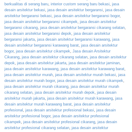
berkualitas di serang baru
,
interior custom serang baru bekasi
,
jasa
desain arsitektur bekasi
,
jasa desain arsitektur bergaransi
,
jasa desain
arsitektur bergaransi bekasi
,
jasa desain arsitektur bergaransi bogor
,
jasa desain arsitektur bergaransi cikampek
,
jasa desain arsitektur
bergaransi cikarang
,
jasa desain arsitektur bergaransi cikarang selatan
,
jasa desain arsitektur bergaransi depok
,
jasa desain arsitektur
bergaransi jakarta
,
jasa desain arsitektur bergaransi karawang
,
jasa
desain arsitektur bergaransi karawang barat
,
jasa desain arsitektur
bogor
,
jasa desain arsitektur cikampek
,
Jasa desain Arsitektur
Cikarang
,
jasa desain arsitektur cikarang selatan
,
jasa desain arsitektur
depok
,
jasa desain arsitektur jakarta
,
jasa desain arsitektur jaminan
,
jasa desain arsitektur karawang
,
jasa desain arsitektur karawang barat
,
jasa desain arsitektur murah
,
jasa desain arsitektur murah bekasi
,
jasa
desain arsitektur murah bogor
,
jasa desain arsitektur murah cikampek
,
jasa desain arsitektur murah cikarang
,
jasa desain arsitektur murah
cikarang selatan
,
jasa desain arsitektur murah depok
,
jasa desain
arsitektur murah jakarta
,
jasa desain arsitektur murah karawang
,
jasa
desain arsitektur murah karawang barat
,
jasa desain arsitektur
profesional
,
jasa desain arsitektur profesional bekasi
,
jasa desain
arsitektur profesional bogor
,
jasa desain arsitektur profesional
cikampek
,
jasa desain arsitektur profesional cikarang
,
jasa desain
arsitektur profesional cikarang selatan
,
jasa desain arsitektur