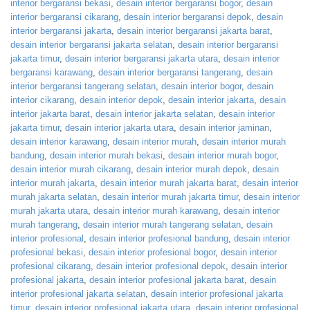
interior bergaransi bekasi
,
desain interior bergaransi bogor
,
desain
interior bergaransi cikarang
,
desain interior bergaransi depok
,
desain
interior bergaransi jakarta
,
desain interior bergaransi jakarta barat
,
desain interior bergaransi jakarta selatan
,
desain interior bergaransi
jakarta timur
,
desain interior bergaransi jakarta utara
,
desain interior
bergaransi karawang
,
desain interior bergaransi tangerang
,
desain
interior bergaransi tangerang selatan
,
desain interior bogor
,
desain
interior cikarang
,
desain interior depok
,
desain interior jakarta
,
desain
interior jakarta barat
,
desain interior jakarta selatan
,
desain interior
jakarta timur
,
desain interior jakarta utara
,
desain interior jaminan
,
desain interior karawang
,
desain interior murah
,
desain interior murah
bandung
,
desain interior murah bekasi
,
desain interior murah bogor
,
desain interior murah cikarang
,
desain interior murah depok
,
desain
interior murah jakarta
,
desain interior murah jakarta barat
,
desain interior
murah jakarta selatan
,
desain interior murah jakarta timur
,
desain interior
murah jakarta utara
,
desain interior murah karawang
,
desain interior
murah tangerang
,
desain interior murah tangerang selatan
,
desain
interior profesional
,
desain interior profesional bandung
,
desain interior
profesional bekasi
,
desain interior profesional bogor
,
desain interior
profesional cikarang
,
desain interior profesional depok
,
desain interior
profesional jakarta
,
desain interior profesional jakarta barat
,
desain
interior profesional jakarta selatan
,
desain interior profesional jakarta
timur
,
desain interior profesional jakarta utara
,
desain interior profesional