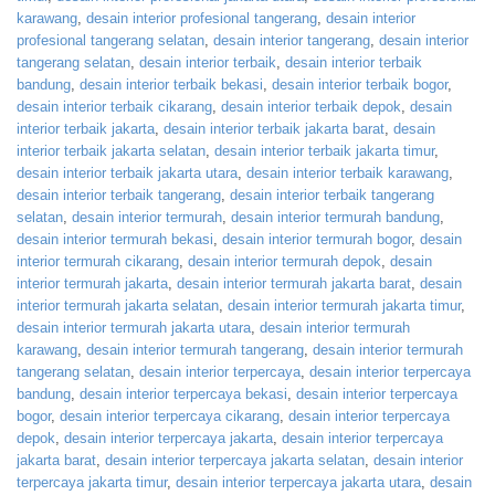
karawang
,
desain interior profesional tangerang
,
desain interior
profesional tangerang selatan
,
desain interior tangerang
,
desain interior
tangerang selatan
,
desain interior terbaik
,
desain interior terbaik
bandung
,
desain interior terbaik bekasi
,
desain interior terbaik bogor
,
desain interior terbaik cikarang
,
desain interior terbaik depok
,
desain
interior terbaik jakarta
,
desain interior terbaik jakarta barat
,
desain
interior terbaik jakarta selatan
,
desain interior terbaik jakarta timur
,
desain interior terbaik jakarta utara
,
desain interior terbaik karawang
,
desain interior terbaik tangerang
,
desain interior terbaik tangerang
selatan
,
desain interior termurah
,
desain interior termurah bandung
,
desain interior termurah bekasi
,
desain interior termurah bogor
,
desain
interior termurah cikarang
,
desain interior termurah depok
,
desain
interior termurah jakarta
,
desain interior termurah jakarta barat
,
desain
interior termurah jakarta selatan
,
desain interior termurah jakarta timur
,
desain interior termurah jakarta utara
,
desain interior termurah
karawang
,
desain interior termurah tangerang
,
desain interior termurah
tangerang selatan
,
desain interior terpercaya
,
desain interior terpercaya
bandung
,
desain interior terpercaya bekasi
,
desain interior terpercaya
bogor
,
desain interior terpercaya cikarang
,
desain interior terpercaya
depok
,
desain interior terpercaya jakarta
,
desain interior terpercaya
jakarta barat
,
desain interior terpercaya jakarta selatan
,
desain interior
terpercaya jakarta timur
,
desain interior terpercaya jakarta utara
,
desain