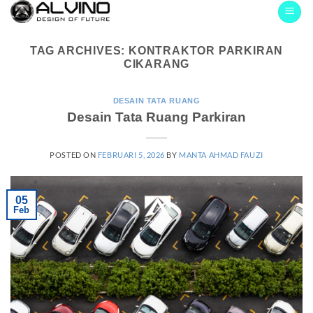
Skip
to
content
TAG ARCHIVES:
KONTRAKTOR PARKIRAN
CIKARANG
DESAIN TATA RUANG
Desain Tata Ruang Parkiran
POSTED ON
FEBRUARI 5, 2026
BY
MANTA AHMAD FAUZI
05
Feb