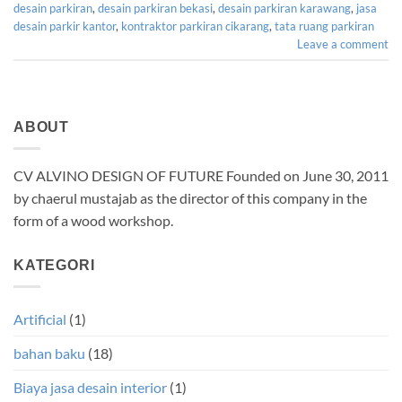
desain parkiran
,
desain parkiran bekasi
,
desain parkiran karawang
,
jasa
desain parkir kantor
,
kontraktor parkiran cikarang
,
tata ruang parkiran
Leave a comment
ABOUT
CV ALVINO DESIGN OF FUTURE Founded on June 30, 2011
by chaerul mustajab as the director of this company in the
form of a wood workshop.
KATEGORI
Artificial
(1)
bahan baku
(18)
Biaya jasa desain interior
(1)