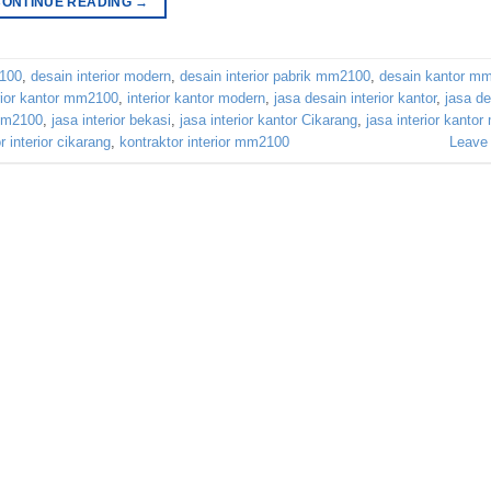
CONTINUE READING
→
2100
,
desain interior modern
,
desain interior pabrik mm2100
,
desain kantor m
rior kantor mm2100
,
interior kantor modern
,
jasa desain interior kantor
,
jasa de
 mm2100
,
jasa interior bekasi
,
jasa interior kantor Cikarang
,
jasa interior kanto
r interior cikarang
,
kontraktor interior mm2100
Leave