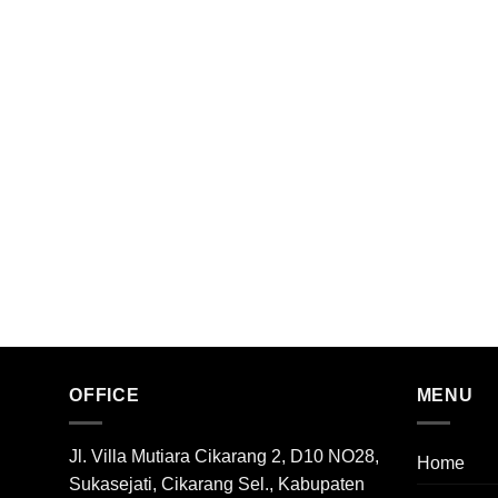
OFFICE
MENU
Jl. Villa Mutiara Cikarang 2, D10 NO28,
Home
Sukasejati, Cikarang Sel., Kabupaten