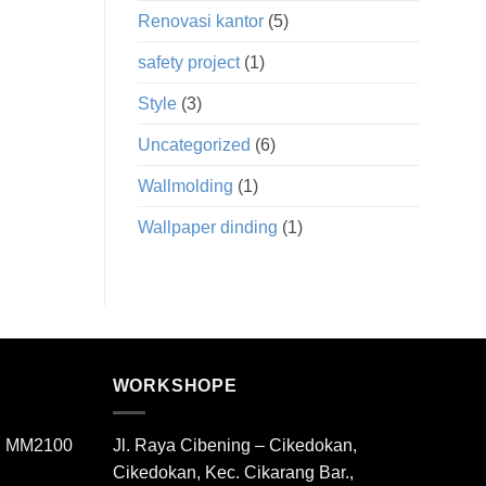
Renovasi kantor
(5)
safety project
(1)
Style
(3)
Uncategorized
(6)
Wallmolding
(1)
Wallpaper dinding
(1)
WORKSHOPE
di MM2100
Jl. Raya Cibening – Cikedokan,
Cikedokan, Kec. Cikarang Bar.,