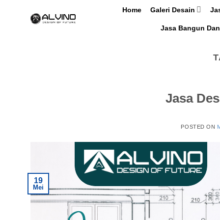
Skip
Home
Galeri Desain
Ja
to
Jasa Bangun Dan
content
T
Jasa Des
POSTED ON
M
19
Mei