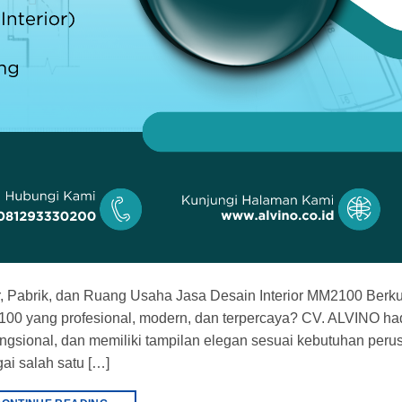
r, Pabrik, dan Ruang Usaha Jasa Desain Interior MM2100 Berku
100 yang profesional, modern, dan terpercaya? CV. ALVINO had
ngsional, dan memiliki tampilan elegan sesuai kebutuhan per
i salah satu […]