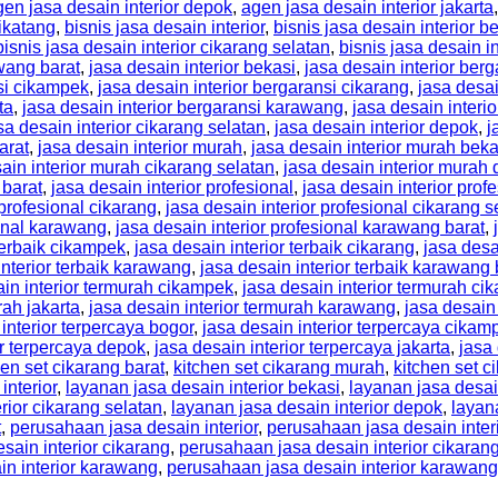
gen jasa desain interior depok
,
agen jasa desain interior jakarta
cikatang
,
bisnis jasa desain interior
,
bisnis jasa desain interior b
bisnis jasa desain interior cikarang selatan
,
bisnis jasa desain i
awang barat
,
jasa desain interior bekasi
,
jasa desain interior berg
nsi cikampek
,
jasa desain interior bergaransi cikarang
,
jasa desai
ta
,
jasa desain interior bergaransi karawang
,
jasa desain interi
sa desain interior cikarang selatan
,
jasa desain interior depok
,
j
arat
,
jasa desain interior murah
,
jasa desain interior murah beka
ain interior murah cikarang selatan
,
jasa desain interior murah
 barat
,
jasa desain interior profesional
,
jasa desain interior prof
 profesional cikarang
,
jasa desain interior profesional cikarang s
ional karawang
,
jasa desain interior profesional karawang barat
,
 terbaik cikampek
,
jasa desain interior terbaik cikarang
,
jasa desa
interior terbaik karawang
,
jasa desain interior terbaik karawang 
ain interior termurah cikampek
,
jasa desain interior termurah ci
rah jakarta
,
jasa desain interior termurah karawang
,
jasa desain
interior terpercaya bogor
,
jasa desain interior terpercaya cikam
or terpercaya depok
,
jasa desain interior terpercaya jakarta
,
jasa
hen set cikarang barat
,
kitchen set cikarang murah
,
kitchen set c
interior
,
layanan jasa desain interior bekasi
,
layanan jasa desai
rior cikarang selatan
,
layanan jasa desain interior depok
,
layana
t
,
perusahaan jasa desain interior
,
perusahaan jasa desain inter
sain interior cikarang
,
perusahaan jasa desain interior cikaran
in interior karawang
,
perusahaan jasa desain interior karawang