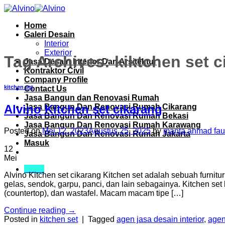
Skip
to
Home
content
Galeri Desain
Interior
Exterior
Tag Archives:
kiktchen set c
Jasa Desain Interior Dan Arsitektur
Kontraktor Civil
Company Profile
kitchen set
Contact Us
Jasa Bangun dan Renovasi Rumah
Jasa Bangun Dan Renovasi Rumah Cikarang
Alvino Kitchen set cikarang
Jasa Bangun Dan Renovasi Rumah Bekasi
Jasa Bangun Dan Renovasi Rumah Karawang
Posted on
Mei 12, 2023
Agustus 25, 2025
by
manta ahmad fau
Jasa Bangun Dan Renovasi Rumah Jakarta
Masuk
12
Mei
Menu
Alvino Kitchen set cikarang Kitchen set adalah sebuah furnitu
gelas, sendok, garpu, panci, dan lain sebagainya. Kitchen set 
(countertop), dan wastafel. Macam macam tipe […]
Continue reading
→
Posted in
kitchen set
|
Tagged
agen jasa desain interior
,
agen