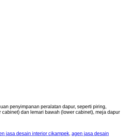
luan penyimpanan peralatan dapur, seperti piring,
er cabinet) dan lemari bawah (lower cabinet), meja dapur
en jasa desain interior cikampek
,
agen jasa desain