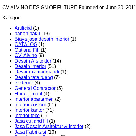
CV ALVINO DESIGN OF FUTURE Founded on June 30, 2011 by ch
Kategori
Artificial
(1)
bahan baku
(18)
Biaya jasa desain interior
(1)
CATALOG
(1)
Cut and Fill
(1)
CV. Alvino
(9)
Desain Arsitektur
(14)
Desain interior
(51)
Desain kamar mandi
(1)
Desain tata ruang
(7)
eksterior
(4)
General Contractor
(5)
Huruf Timbul
(4)
interior apartemen
(2)
Interior custom
(61)
interior kantor
(71)
Interior toko
(1)
Jasa cut and fill
(1)
Jasa Desain Arsitektur & Interior
(2)
Jasa Fabrikasi
(13)