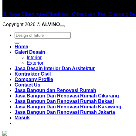
WORKSHOPE
Jl. Raya Cibening – Cikedokan, Cikedokan, Kec. Cikarang Ba
Copyright 2026 ©
ALVINO
Pencarian
untuk:
Home
Galeri Desain
Interior
Exterior
Jasa Desain Interior Dan Arsitektur
Kontraktor Civil
Company Profile
Contact Us
Jasa Bangun dan Renovasi Rumah
Jasa Bangun Dan Renovasi Rumah Cikarang
Jasa Bangun Dan Renovasi Rumah Bekasi
Jasa Bangun Dan Renovasi Rumah Karawang
Jasa Bangun Dan Renovasi Rumah Jakarta
Masuk