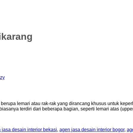
ikarang
zy
r berupa lemari atau rak-rak yang dirancang khusus untuk keper
biasanya terdiri dari beberapa bagian, seperti lemari atas (upp
 jasa desain interior bekasi
,
agen jasa desain interior bogor
,
ag