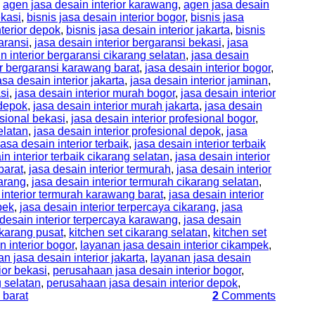
,
agen jasa desain interior karawang
,
agen jasa desain
ekasi
,
bisnis jasa desain interior bogor
,
bisnis jasa
nterior depok
,
bisnis jasa desain interior jakarta
,
bisnis
aransi
,
jasa desain interior bergaransi bekasi
,
jasa
n interior bergaransi cikarang selatan
,
jasa desain
or bergaransi karawang barat
,
jasa desain interior bogor
,
asa desain interior jakarta
,
jasa desain interior jaminan
,
si
,
jasa desain interior murah bogor
,
jasa desain interior
 depok
,
jasa desain interior murah jakarta
,
jasa desain
esional bekasi
,
jasa desain interior profesional bogor
,
elatan
,
jasa desain interior profesional depok
,
jasa
jasa desain interior terbaik
,
jasa desain interior terbaik
in interior terbaik cikarang selatan
,
jasa desain interior
barat
,
jasa desain interior termurah
,
jasa desain interior
karang
,
jasa desain interior termurah cikarang selatan
,
 interior termurah karawang barat
,
jasa desain interior
pek
,
jasa desain interior terpercaya cikarang
,
jasa
 desain interior terpercaya karawang
,
jasa desain
ikarang pusat
,
kitchen set cikarang selatan
,
kitchen set
n interior bogor
,
layanan jasa desain interior cikampek
,
n jasa desain interior jakarta
,
layanan jasa desain
ior bekasi
,
perusahaan jasa desain interior bogor
,
g selatan
,
perusahaan jasa desain interior depok
,
 barat
2
Comments