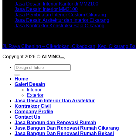
Jasa Desain Interior Kantor di MM2100
Jasa Desain Interior MM2100
Jasa Pembuatan Interior Custom Cikarang
Jasa Desain Arsitektur dan Interior Cikarang
Jasa Kontraktor Konstruksi Baja Cikarang
WORKSHOPE
Jl. Raya Cibening – Cikedokan, Cikedokan, Kec. Cikarang Ba
Copyright 2026 ©
ALVINO
Pencarian
untuk:
Home
Galeri Desain
Interior
Exterior
Jasa Desain Interior Dan Arsitektur
Kontraktor Civil
Company Profile
Contact Us
Jasa Bangun dan Renovasi Rumah
Jasa Bangun Dan Renovasi Rumah Cikarang
Jasa Bangun Dan Renovasi Rumah Bekasi