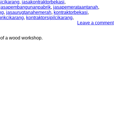
sicikarang
,
jasakontraktorbekasi
,
jasapembangunanpabrik
,
jasapemerataantanah
,
ng
,
jasaurugtanahemerah
,
kontraktorbekasi
,
brikcikarang
,
kontraktorsipilcikarang
,
Leave a comment
 of a wood workshop.