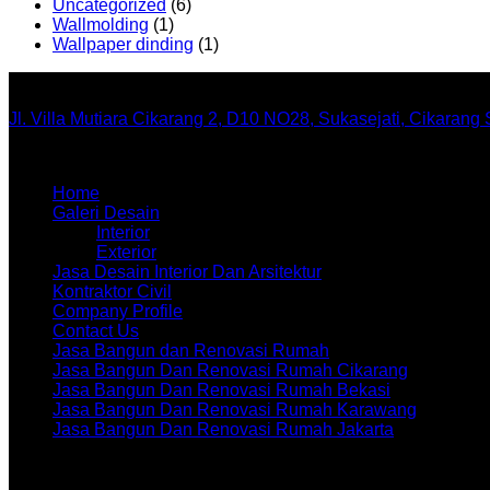
Uncategorized
(6)
Wallmolding
(1)
Wallpaper dinding
(1)
Office
Jl. Villa Mutiara Cikarang 2, D10 NO28, Sukasejati, Cikarang
Menu
Home
Galeri Desain
Interior
Exterior
Jasa Desain Interior Dan Arsitektur
Kontraktor Civil
Company Profile
Contact Us
Jasa Bangun dan Renovasi Rumah
Jasa Bangun Dan Renovasi Rumah Cikarang
Jasa Bangun Dan Renovasi Rumah Bekasi
Jasa Bangun Dan Renovasi Rumah Karawang
Jasa Bangun Dan Renovasi Rumah Jakarta
Artikel terbaru