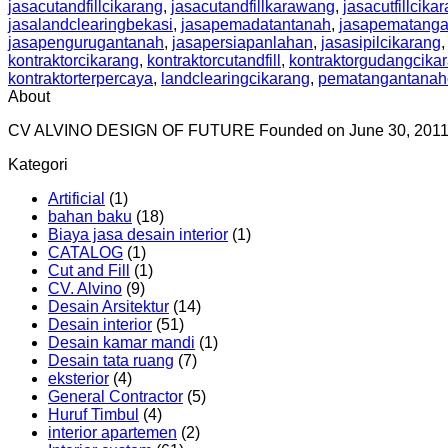
jasacutandfillcikarang
,
jasacutandfillkarawang
,
jasacutfillcika
jasalandclearingbekasi
,
jasapemadatantanah
,
jasapematanga
jasapengurugantanah
,
jasapersiapanlahan
,
jasasipilcikarang
kontraktorcikarang
,
kontraktorcutandfill
,
kontraktorgudangcika
kontraktorterpercaya
,
landclearingcikarang
,
pematangantanah
About
CV ALVINO DESIGN OF FUTURE Founded on June 30, 2011 by ch
Kategori
Artificial
(1)
bahan baku
(18)
Biaya jasa desain interior
(1)
CATALOG
(1)
Cut and Fill
(1)
CV. Alvino
(9)
Desain Arsitektur
(14)
Desain interior
(51)
Desain kamar mandi
(1)
Desain tata ruang
(7)
eksterior
(4)
General Contractor
(5)
Huruf Timbul
(4)
interior apartemen
(2)