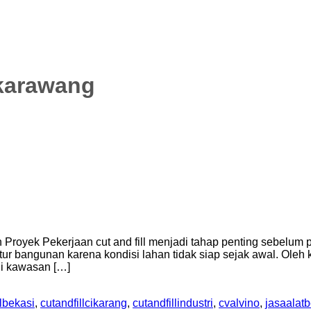
lkarawang
an Proyek Pekerjaan cut and fill menjadi tahap penting sebel
r bangunan karena kondisi lahan tidak siap sejak awal. Oleh k
Di kawasan […]
llbekasi
,
cutandfillcikarang
,
cutandfillindustri
,
cvalvino
,
jasaalatb