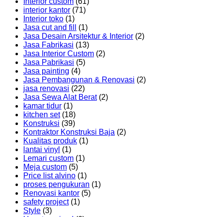
Interior custom
(61)
interior kantor
(71)
Interior toko
(1)
Jasa cut and fill
(1)
Jasa Desain Arsitektur & Interior
(2)
Jasa Fabrikasi
(13)
Jasa Interior Custom
(2)
Jasa Pabrikasi
(5)
Jasa painting
(4)
Jasa Pembangunan & Renovasi
(2)
jasa renovasi
(22)
Jasa Sewa Alat Berat
(2)
kamar tidur
(1)
kitchen set
(18)
Konstruksi
(39)
Kontraktor Konstruksi Baja
(2)
Kualitas produk
(1)
lantai vinyl
(1)
Lemari custom
(1)
Meja custom
(5)
Price list alvino
(1)
proses pengukuran
(1)
Renovasi kantor
(5)
safety project
(1)
Style
(3)