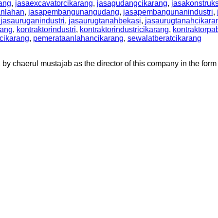
rang
,
jasaexcavatorcikarang
,
jasagudangcikarang
,
jasakonstruk
nlahan
,
jasapembangunangudang
,
jasapembangunanindustri
,
,
jasauruganindustri
,
jasaurugtanahbekasi
,
jasaurugtanahcikara
rang
,
kontraktorindustri
,
kontraktorindustricikarang
,
kontraktorpa
cikarang
,
pemerataanlahancikarang
,
sewalatberatcikarang
aerul mustajab as the director of this company in the form