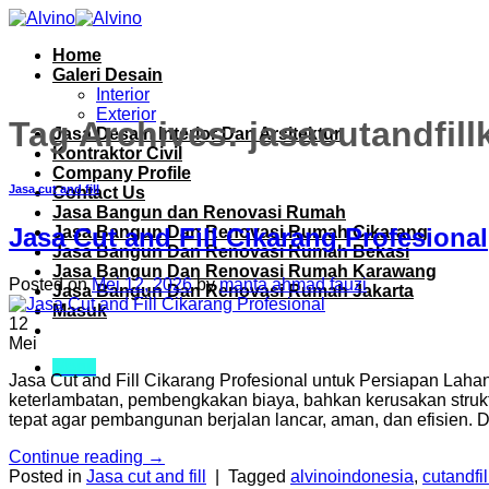
Skip
to
Home
content
Galeri Desain
Interior
Exterior
Tag Archives:
jasacutandfil
Jasa Desain Interior Dan Arsitektur
Kontraktor Civil
Company Profile
Jasa cut and fill
Contact Us
Jasa Bangun dan Renovasi Rumah
Jasa Bangun Dan Renovasi Rumah Cikarang
Jasa Cut and Fill Cikarang Profesional
Jasa Bangun Dan Renovasi Rumah Bekasi
Jasa Bangun Dan Renovasi Rumah Karawang
Posted on
Mei 12, 2026
by
manta ahmad fauzi
Jasa Bangun Dan Renovasi Rumah Jakarta
Masuk
12
Mei
Menu
Jasa Cut and Fill Cikarang Profesional untuk Persiapan Lah
keterlambatan, pembengkakan biaya, bahkan kerusakan struktu
tepat agar pembangunan berjalan lancar, aman, dan efisien. 
Continue reading
→
Posted in
Jasa cut and fill
|
Tagged
alvinoindonesia
,
cutandfi