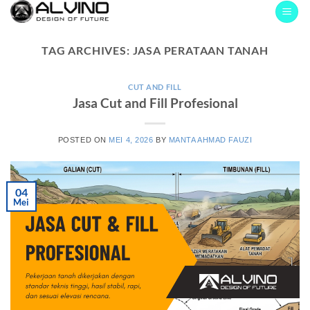
Skip
to
content
TAG ARCHIVES:
JASA PERATAAN TANAH
CUT AND FILL
Jasa Cut and Fill Profesional
POSTED ON
MEI 4, 2026
BY
MANTA AHMAD FAUZI
04
Mei