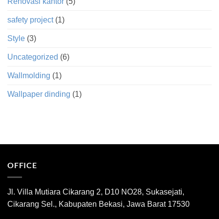
Renovasi kantor
(5)
safety project
(1)
Style
(3)
Uncategorized
(6)
Wallmolding
(1)
Wallpaper dinding
(1)
OFFICE
Jl. Villa Mutiara Cikarang 2, D10 NO28, Sukasejati,
Cikarang Sel., Kabupaten Bekasi, Jawa Barat 17530