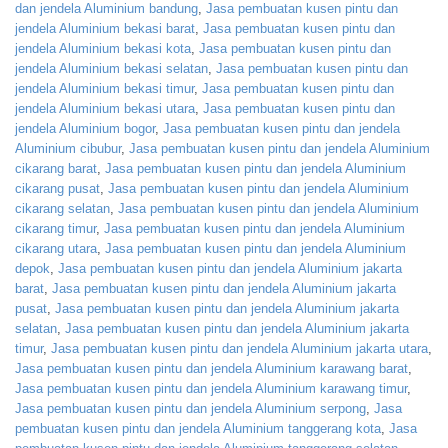
dan jendela Aluminium bandung
,
Jasa pembuatan kusen pintu dan
jendela Aluminium bekasi barat
,
Jasa pembuatan kusen pintu dan
jendela Aluminium bekasi kota
,
Jasa pembuatan kusen pintu dan
jendela Aluminium bekasi selatan
,
Jasa pembuatan kusen pintu dan
jendela Aluminium bekasi timur
,
Jasa pembuatan kusen pintu dan
jendela Aluminium bekasi utara
,
Jasa pembuatan kusen pintu dan
jendela Aluminium bogor
,
Jasa pembuatan kusen pintu dan jendela
Aluminium cibubur
,
Jasa pembuatan kusen pintu dan jendela Aluminium
cikarang barat
,
Jasa pembuatan kusen pintu dan jendela Aluminium
cikarang pusat
,
Jasa pembuatan kusen pintu dan jendela Aluminium
cikarang selatan
,
Jasa pembuatan kusen pintu dan jendela Aluminium
cikarang timur
,
Jasa pembuatan kusen pintu dan jendela Aluminium
cikarang utara
,
Jasa pembuatan kusen pintu dan jendela Aluminium
depok
,
Jasa pembuatan kusen pintu dan jendela Aluminium jakarta
barat
,
Jasa pembuatan kusen pintu dan jendela Aluminium jakarta
pusat
,
Jasa pembuatan kusen pintu dan jendela Aluminium jakarta
selatan
,
Jasa pembuatan kusen pintu dan jendela Aluminium jakarta
timur
,
Jasa pembuatan kusen pintu dan jendela Aluminium jakarta utara
,
Jasa pembuatan kusen pintu dan jendela Aluminium karawang barat
,
Jasa pembuatan kusen pintu dan jendela Aluminium karawang timur
,
Jasa pembuatan kusen pintu dan jendela Aluminium serpong
,
Jasa
pembuatan kusen pintu dan jendela Aluminium tanggerang kota
,
Jasa