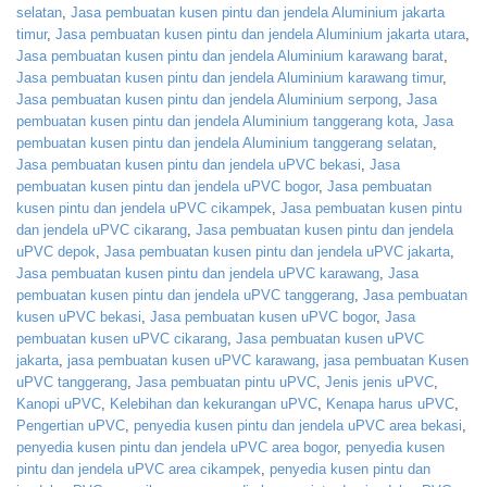
selatan
,
Jasa pembuatan kusen pintu dan jendela Aluminium jakarta
timur
,
Jasa pembuatan kusen pintu dan jendela Aluminium jakarta utara
,
Jasa pembuatan kusen pintu dan jendela Aluminium karawang barat
,
Jasa pembuatan kusen pintu dan jendela Aluminium karawang timur
,
Jasa pembuatan kusen pintu dan jendela Aluminium serpong
,
Jasa
pembuatan kusen pintu dan jendela Aluminium tanggerang kota
,
Jasa
pembuatan kusen pintu dan jendela Aluminium tanggerang selatan
,
Jasa pembuatan kusen pintu dan jendela uPVC bekasi
,
Jasa
pembuatan kusen pintu dan jendela uPVC bogor
,
Jasa pembuatan
kusen pintu dan jendela uPVC cikampek
,
Jasa pembuatan kusen pintu
dan jendela uPVC cikarang
,
Jasa pembuatan kusen pintu dan jendela
uPVC depok
,
Jasa pembuatan kusen pintu dan jendela uPVC jakarta
,
Jasa pembuatan kusen pintu dan jendela uPVC karawang
,
Jasa
pembuatan kusen pintu dan jendela uPVC tanggerang
,
Jasa pembuatan
kusen uPVC bekasi
,
Jasa pembuatan kusen uPVC bogor
,
Jasa
pembuatan kusen uPVC cikarang
,
Jasa pembuatan kusen uPVC
jakarta
,
jasa pembuatan kusen uPVC karawang
,
jasa pembuatan Kusen
uPVC tanggerang
,
Jasa pembuatan pintu uPVC
,
Jenis jenis uPVC
,
Kanopi uPVC
,
Kelebihan dan kekurangan uPVC
,
Kenapa harus uPVC
,
Pengertian uPVC
,
penyedia kusen pintu dan jendela uPVC area bekasi
,
penyedia kusen pintu dan jendela uPVC area bogor
,
penyedia kusen
pintu dan jendela uPVC area cikampek
,
penyedia kusen pintu dan