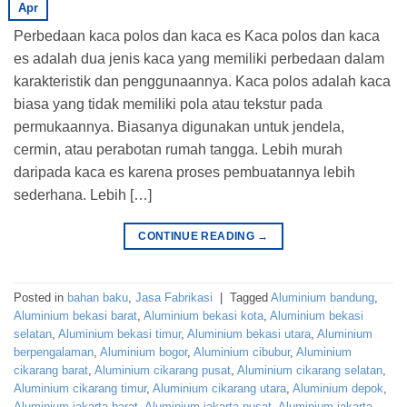
Apr
Perbedaan kaca polos dan kaca es Kaca polos dan kaca
es adalah dua jenis kaca yang memiliki perbedaan dalam
karakteristik dan penggunaannya. Kaca polos adalah kaca
biasa yang tidak memiliki pola atau tekstur pada
permukaannya. Biasanya digunakan untuk jendela,
cermin, atau perabotan rumah tangga. Lebih murah
daripada kaca es karena proses pembuatannya lebih
sederhana. Lebih […]
CONTINUE READING
→
Posted in
bahan baku
,
Jasa Fabrikasi
|
Tagged
Aluminium bandung
,
Aluminium bekasi barat
,
Aluminium bekasi kota
,
Aluminium bekasi
selatan
,
Aluminium bekasi timur
,
Aluminium bekasi utara
,
Aluminium
berpengalaman
,
Aluminium bogor
,
Aluminium cibubur
,
Aluminium
cikarang barat
,
Aluminium cikarang pusat
,
Aluminium cikarang selatan
,
Aluminium cikarang timur
,
Aluminium cikarang utara
,
Aluminium depok
,
Aluminium jakarta barat
,
Aluminium jakarta pusat
,
Aluminium jakarta