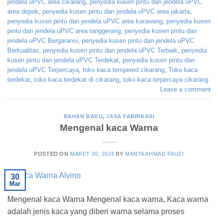
jendela uPVC area cikarang
,
penyedia kusen pintu dan jendela uPVC
area depok
,
penyedia kusen pintu dan jendela uPVC area jakarta
,
penyedia kusen pintu dan jendela uPVC area karawang
,
penyedia kusen
pintu dan jendela uPVC area tanggerang
,
penyedia kusen pintu dan
jendela uPVC Bergaransi
,
penyedia kusen pintu dan jendela uPVC
Berkualitas
,
penyedia kusen pintu dan jendela uPVC Terbaik
,
penyedia
kusen pintu dan jendela uPVC Terdekat
,
penyedia kusen pintu dan
jendela uPVC Terpercaya
,
toko kaca tempered cikarang
,
Toko kaca
terdekat
,
toko kaca terdekat di cikarang
,
toko kaca terpercaya cikarang
Leave a comment
BAHAN BAKU
,
JASA FABRIKASI
Mengenal kaca Warna
POSTED ON
MARET 30, 2024
BY
MANTA AHMAD FAUZI
30
Mar
Mengenal kaca Warna Mengenal kaca warna, Kaca warna
adalah jenis kaca yang diberi warna selama proses