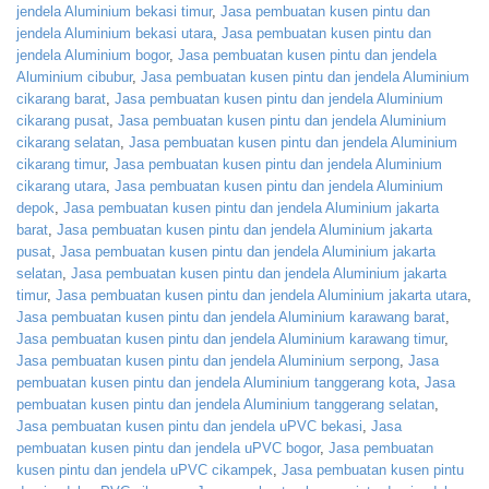
jendela Aluminium bekasi timur
,
Jasa pembuatan kusen pintu dan
jendela Aluminium bekasi utara
,
Jasa pembuatan kusen pintu dan
jendela Aluminium bogor
,
Jasa pembuatan kusen pintu dan jendela
Aluminium cibubur
,
Jasa pembuatan kusen pintu dan jendela Aluminium
cikarang barat
,
Jasa pembuatan kusen pintu dan jendela Aluminium
cikarang pusat
,
Jasa pembuatan kusen pintu dan jendela Aluminium
cikarang selatan
,
Jasa pembuatan kusen pintu dan jendela Aluminium
cikarang timur
,
Jasa pembuatan kusen pintu dan jendela Aluminium
cikarang utara
,
Jasa pembuatan kusen pintu dan jendela Aluminium
depok
,
Jasa pembuatan kusen pintu dan jendela Aluminium jakarta
barat
,
Jasa pembuatan kusen pintu dan jendela Aluminium jakarta
pusat
,
Jasa pembuatan kusen pintu dan jendela Aluminium jakarta
selatan
,
Jasa pembuatan kusen pintu dan jendela Aluminium jakarta
timur
,
Jasa pembuatan kusen pintu dan jendela Aluminium jakarta utara
,
Jasa pembuatan kusen pintu dan jendela Aluminium karawang barat
,
Jasa pembuatan kusen pintu dan jendela Aluminium karawang timur
,
Jasa pembuatan kusen pintu dan jendela Aluminium serpong
,
Jasa
pembuatan kusen pintu dan jendela Aluminium tanggerang kota
,
Jasa
pembuatan kusen pintu dan jendela Aluminium tanggerang selatan
,
Jasa pembuatan kusen pintu dan jendela uPVC bekasi
,
Jasa
pembuatan kusen pintu dan jendela uPVC bogor
,
Jasa pembuatan
kusen pintu dan jendela uPVC cikampek
,
Jasa pembuatan kusen pintu