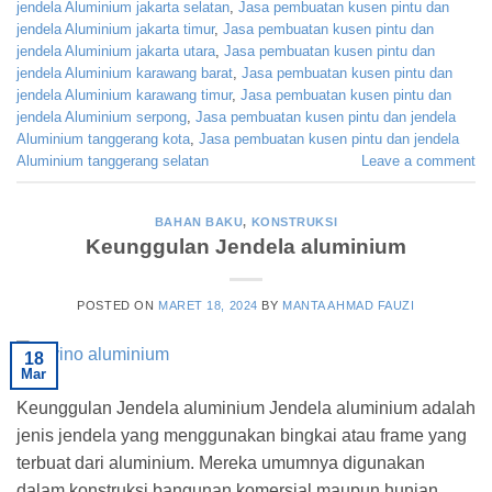
jendela Aluminium jakarta selatan
,
Jasa pembuatan kusen pintu dan
jendela Aluminium jakarta timur
,
Jasa pembuatan kusen pintu dan
jendela Aluminium jakarta utara
,
Jasa pembuatan kusen pintu dan
jendela Aluminium karawang barat
,
Jasa pembuatan kusen pintu dan
jendela Aluminium karawang timur
,
Jasa pembuatan kusen pintu dan
jendela Aluminium serpong
,
Jasa pembuatan kusen pintu dan jendela
Aluminium tanggerang kota
,
Jasa pembuatan kusen pintu dan jendela
Aluminium tanggerang selatan
Leave a comment
BAHAN BAKU
,
KONSTRUKSI
Keunggulan Jendela aluminium
POSTED ON
MARET 18, 2024
BY
MANTA AHMAD FAUZI
18
Mar
Keunggulan Jendela aluminium Jendela aluminium adalah
jenis jendela yang menggunakan bingkai atau frame yang
terbuat dari aluminium. Mereka umumnya digunakan
dalam konstruksi bangunan komersial maupun hunian