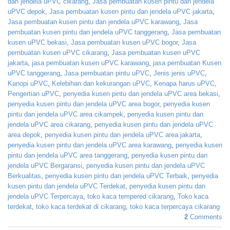
dan jendela uPVC cikarang
,
Jasa pembuatan kusen pintu dan jendela
uPVC depok
,
Jasa pembuatan kusen pintu dan jendela uPVC jakarta
,
Jasa pembuatan kusen pintu dan jendela uPVC karawang
,
Jasa
pembuatan kusen pintu dan jendela uPVC tanggerang
,
Jasa pembuatan
kusen uPVC bekasi
,
Jasa pembuatan kusen uPVC bogor
,
Jasa
pembuatan kusen uPVC cikarang
,
Jasa pembuatan kusen uPVC
jakarta
,
jasa pembuatan kusen uPVC karawang
,
jasa pembuatan Kusen
uPVC tanggerang
,
Jasa pembuatan pintu uPVC
,
Jenis jenis uPVC
,
Kanopi uPVC
,
Kelebihan dan kekurangan uPVC
,
Kenapa harus uPVC
,
Pengertian uPVC
,
penyedia kusen pintu dan jendela uPVC area bekasi
,
penyedia kusen pintu dan jendela uPVC area bogor
,
penyedia kusen
pintu dan jendela uPVC area cikampek
,
penyedia kusen pintu dan
jendela uPVC area cikarang
,
penyedia kusen pintu dan jendela uPVC
area depok
,
penyedia kusen pintu dan jendela uPVC area jakarta
,
penyedia kusen pintu dan jendela uPVC area karawang
,
penyedia kusen
pintu dan jendela uPVC area tanggerang
,
penyedia kusen pintu dan
jendela uPVC Bergaransi
,
penyedia kusen pintu dan jendela uPVC
Berkualitas
,
penyedia kusen pintu dan jendela uPVC Terbaik
,
penyedia
kusen pintu dan jendela uPVC Terdekat
,
penyedia kusen pintu dan
jendela uPVC Terpercaya
,
toko kaca tempered cikarang
,
Toko kaca
terdekat
,
toko kaca terdekat di cikarang
,
toko kaca terpercaya cikarang
2
Comments