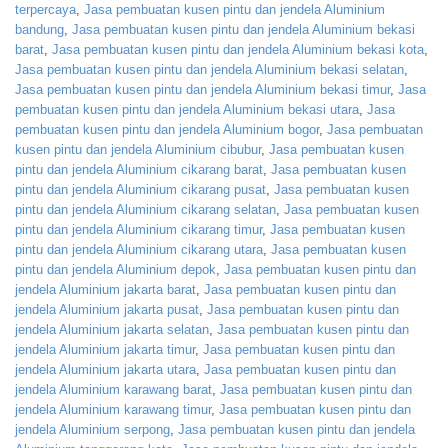
terpercaya
,
Jasa pembuatan kusen pintu dan jendela Aluminium
bandung
,
Jasa pembuatan kusen pintu dan jendela Aluminium bekasi
barat
,
Jasa pembuatan kusen pintu dan jendela Aluminium bekasi kota
,
Jasa pembuatan kusen pintu dan jendela Aluminium bekasi selatan
,
Jasa pembuatan kusen pintu dan jendela Aluminium bekasi timur
,
Jasa
pembuatan kusen pintu dan jendela Aluminium bekasi utara
,
Jasa
pembuatan kusen pintu dan jendela Aluminium bogor
,
Jasa pembuatan
kusen pintu dan jendela Aluminium cibubur
,
Jasa pembuatan kusen
pintu dan jendela Aluminium cikarang barat
,
Jasa pembuatan kusen
pintu dan jendela Aluminium cikarang pusat
,
Jasa pembuatan kusen
pintu dan jendela Aluminium cikarang selatan
,
Jasa pembuatan kusen
pintu dan jendela Aluminium cikarang timur
,
Jasa pembuatan kusen
pintu dan jendela Aluminium cikarang utara
,
Jasa pembuatan kusen
pintu dan jendela Aluminium depok
,
Jasa pembuatan kusen pintu dan
jendela Aluminium jakarta barat
,
Jasa pembuatan kusen pintu dan
jendela Aluminium jakarta pusat
,
Jasa pembuatan kusen pintu dan
jendela Aluminium jakarta selatan
,
Jasa pembuatan kusen pintu dan
jendela Aluminium jakarta timur
,
Jasa pembuatan kusen pintu dan
jendela Aluminium jakarta utara
,
Jasa pembuatan kusen pintu dan
jendela Aluminium karawang barat
,
Jasa pembuatan kusen pintu dan
jendela Aluminium karawang timur
,
Jasa pembuatan kusen pintu dan
jendela Aluminium serpong
,
Jasa pembuatan kusen pintu dan jendela