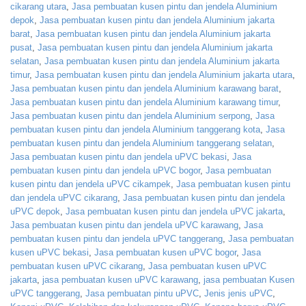
cikarang utara
,
Jasa pembuatan kusen pintu dan jendela Aluminium
depok
,
Jasa pembuatan kusen pintu dan jendela Aluminium jakarta
barat
,
Jasa pembuatan kusen pintu dan jendela Aluminium jakarta
pusat
,
Jasa pembuatan kusen pintu dan jendela Aluminium jakarta
selatan
,
Jasa pembuatan kusen pintu dan jendela Aluminium jakarta
timur
,
Jasa pembuatan kusen pintu dan jendela Aluminium jakarta utara
,
Jasa pembuatan kusen pintu dan jendela Aluminium karawang barat
,
Jasa pembuatan kusen pintu dan jendela Aluminium karawang timur
,
Jasa pembuatan kusen pintu dan jendela Aluminium serpong
,
Jasa
pembuatan kusen pintu dan jendela Aluminium tanggerang kota
,
Jasa
pembuatan kusen pintu dan jendela Aluminium tanggerang selatan
,
Jasa pembuatan kusen pintu dan jendela uPVC bekasi
,
Jasa
pembuatan kusen pintu dan jendela uPVC bogor
,
Jasa pembuatan
kusen pintu dan jendela uPVC cikampek
,
Jasa pembuatan kusen pintu
dan jendela uPVC cikarang
,
Jasa pembuatan kusen pintu dan jendela
uPVC depok
,
Jasa pembuatan kusen pintu dan jendela uPVC jakarta
,
Jasa pembuatan kusen pintu dan jendela uPVC karawang
,
Jasa
pembuatan kusen pintu dan jendela uPVC tanggerang
,
Jasa pembuatan
kusen uPVC bekasi
,
Jasa pembuatan kusen uPVC bogor
,
Jasa
pembuatan kusen uPVC cikarang
,
Jasa pembuatan kusen uPVC
jakarta
,
jasa pembuatan kusen uPVC karawang
,
jasa pembuatan Kusen
uPVC tanggerang
,
Jasa pembuatan pintu uPVC
,
Jenis jenis uPVC
,