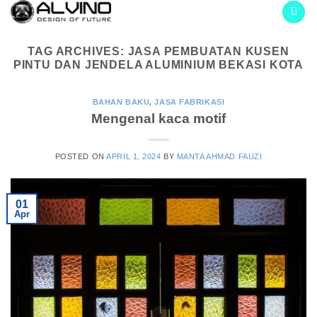
Skip
to
content
TAG ARCHIVES:
JASA PEMBUATAN KUSEN
PINTU DAN JENDELA ALUMINIUM BEKASI KOTA
BAHAN BAKU
,
JASA FABRIKASI
Mengenal kaca motif
POSTED ON
APRIL 1, 2024
BY
MANTA AHMAD FAUZI
01
Apr