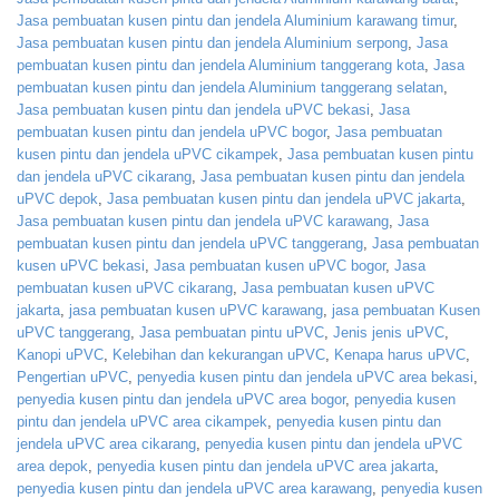
Jasa pembuatan kusen pintu dan jendela Aluminium karawang timur
,
Jasa pembuatan kusen pintu dan jendela Aluminium serpong
,
Jasa
pembuatan kusen pintu dan jendela Aluminium tanggerang kota
,
Jasa
pembuatan kusen pintu dan jendela Aluminium tanggerang selatan
,
Jasa pembuatan kusen pintu dan jendela uPVC bekasi
,
Jasa
pembuatan kusen pintu dan jendela uPVC bogor
,
Jasa pembuatan
kusen pintu dan jendela uPVC cikampek
,
Jasa pembuatan kusen pintu
dan jendela uPVC cikarang
,
Jasa pembuatan kusen pintu dan jendela
uPVC depok
,
Jasa pembuatan kusen pintu dan jendela uPVC jakarta
,
Jasa pembuatan kusen pintu dan jendela uPVC karawang
,
Jasa
pembuatan kusen pintu dan jendela uPVC tanggerang
,
Jasa pembuatan
kusen uPVC bekasi
,
Jasa pembuatan kusen uPVC bogor
,
Jasa
pembuatan kusen uPVC cikarang
,
Jasa pembuatan kusen uPVC
jakarta
,
jasa pembuatan kusen uPVC karawang
,
jasa pembuatan Kusen
uPVC tanggerang
,
Jasa pembuatan pintu uPVC
,
Jenis jenis uPVC
,
Kanopi uPVC
,
Kelebihan dan kekurangan uPVC
,
Kenapa harus uPVC
,
Pengertian uPVC
,
penyedia kusen pintu dan jendela uPVC area bekasi
,
penyedia kusen pintu dan jendela uPVC area bogor
,
penyedia kusen
pintu dan jendela uPVC area cikampek
,
penyedia kusen pintu dan
jendela uPVC area cikarang
,
penyedia kusen pintu dan jendela uPVC
area depok
,
penyedia kusen pintu dan jendela uPVC area jakarta
,
penyedia kusen pintu dan jendela uPVC area karawang
,
penyedia kusen