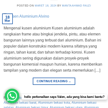
POSTED ON
MARET 18, 2024
BY
MANTA AHMAD FAUZI
18
Mar
Mengenal kusen aluminium Kusen aluminium adalah
rangkaian frame atau bingkai jendela, pintu, atau elemen
bangunan lainnya yang terbuat dari aluminium. Bahan ini
populer dalam konstruksi modern karena sifatnya yang
ringan, tahan karat, dan tahan terhadap korosi. Kusen
aluminium sering digunakan dalam proyek-proyek
bangunan komersial maupun hunian, karena memberikan
tampilan yang modern dan elegan serta memerlukan […]
CONTINUE READING
→
hello perkenalkan saya Valen, ada yang bisa kami bantu?
Posted in
eksterior
,
Konstruksi
|
Tagged
Aluminium bandung
,
Aluminium bekasi barat
,
Aluminium bekasi kota
,
Aluminium bekasi
selatan
,
Aluminium bekasi timur
,
Aluminium bekasi utara
,
Aluminium