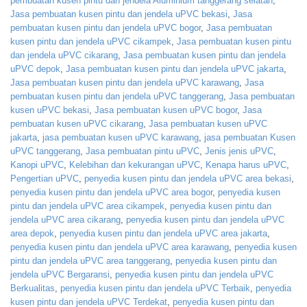
pembuatan kusen pintu dan jendela Aluminium tanggerang selatan
,
Jasa pembuatan kusen pintu dan jendela uPVC bekasi
,
Jasa
pembuatan kusen pintu dan jendela uPVC bogor
,
Jasa pembuatan
kusen pintu dan jendela uPVC cikampek
,
Jasa pembuatan kusen pintu
dan jendela uPVC cikarang
,
Jasa pembuatan kusen pintu dan jendela
uPVC depok
,
Jasa pembuatan kusen pintu dan jendela uPVC jakarta
,
Jasa pembuatan kusen pintu dan jendela uPVC karawang
,
Jasa
pembuatan kusen pintu dan jendela uPVC tanggerang
,
Jasa pembuatan
kusen uPVC bekasi
,
Jasa pembuatan kusen uPVC bogor
,
Jasa
pembuatan kusen uPVC cikarang
,
Jasa pembuatan kusen uPVC
jakarta
,
jasa pembuatan kusen uPVC karawang
,
jasa pembuatan Kusen
uPVC tanggerang
,
Jasa pembuatan pintu uPVC
,
Jenis jenis uPVC
,
Kanopi uPVC
,
Kelebihan dan kekurangan uPVC
,
Kenapa harus uPVC
,
Pengertian uPVC
,
penyedia kusen pintu dan jendela uPVC area bekasi
,
penyedia kusen pintu dan jendela uPVC area bogor
,
penyedia kusen
pintu dan jendela uPVC area cikampek
,
penyedia kusen pintu dan
jendela uPVC area cikarang
,
penyedia kusen pintu dan jendela uPVC
area depok
,
penyedia kusen pintu dan jendela uPVC area jakarta
,
penyedia kusen pintu dan jendela uPVC area karawang
,
penyedia kusen
pintu dan jendela uPVC area tanggerang
,
penyedia kusen pintu dan
jendela uPVC Bergaransi
,
penyedia kusen pintu dan jendela uPVC
Berkualitas
,
penyedia kusen pintu dan jendela uPVC Terbaik
,
penyedia
kusen pintu dan jendela uPVC Terdekat
,
penyedia kusen pintu dan