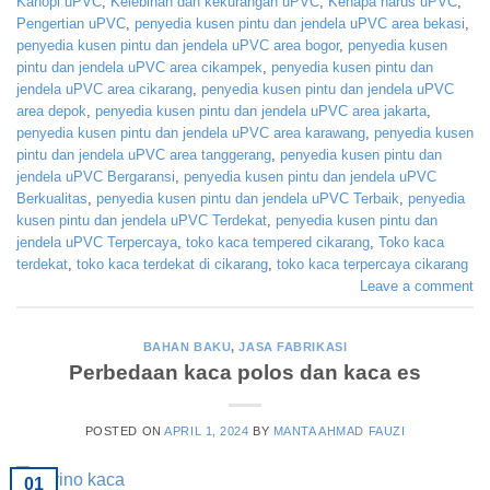
Kanopi uPVC
,
Kelebihan dan kekurangan uPVC
,
Kenapa harus uPVC
,
Pengertian uPVC
,
penyedia kusen pintu dan jendela uPVC area bekasi
,
penyedia kusen pintu dan jendela uPVC area bogor
,
penyedia kusen
pintu dan jendela uPVC area cikampek
,
penyedia kusen pintu dan
jendela uPVC area cikarang
,
penyedia kusen pintu dan jendela uPVC
area depok
,
penyedia kusen pintu dan jendela uPVC area jakarta
,
penyedia kusen pintu dan jendela uPVC area karawang
,
penyedia kusen
pintu dan jendela uPVC area tanggerang
,
penyedia kusen pintu dan
jendela uPVC Bergaransi
,
penyedia kusen pintu dan jendela uPVC
Berkualitas
,
penyedia kusen pintu dan jendela uPVC Terbaik
,
penyedia
kusen pintu dan jendela uPVC Terdekat
,
penyedia kusen pintu dan
jendela uPVC Terpercaya
,
toko kaca tempered cikarang
,
Toko kaca
terdekat
,
toko kaca terdekat di cikarang
,
toko kaca terpercaya cikarang
Leave a comment
BAHAN BAKU
,
JASA FABRIKASI
Perbedaan kaca polos dan kaca es
POSTED ON
APRIL 1, 2024
BY
MANTA AHMAD FAUZI
01