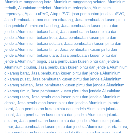
Aluminium tanggerang kota
,
Aluminium tanggerang selatan
,
Aluminium
terbaik
,
Aluminium terdekat
,
Aluminium terlengkap
,
Aluminium
terpercaya
,
Apa itu uPVC
,
Atap uPVC
,
jasa pembuatan jendela uPVC
,
Jasa Pembuatan kaca custom cikarang
,
Jasa pembuatan kusen pintu
dan jendela Aluminium bandung
,
Jasa pembuatan kusen pintu dan
jendela Aluminium bekasi barat
,
Jasa pembuatan kusen pintu dan
jendela Aluminium bekasi kota
,
Jasa pembuatan kusen pintu dan
jendela Aluminium bekasi selatan
,
Jasa pembuatan kusen pintu dan
jendela Aluminium bekasi timur
,
Jasa pembuatan kusen pintu dan
jendela Aluminium bekasi utara
,
Jasa pembuatan kusen pintu dan
jendela Aluminium bogor
,
Jasa pembuatan kusen pintu dan jendela
Aluminium cibubur
,
Jasa pembuatan kusen pintu dan jendela Aluminium
cikarang barat
,
Jasa pembuatan kusen pintu dan jendela Aluminium
cikarang pusat
,
Jasa pembuatan kusen pintu dan jendela Aluminium
cikarang selatan
,
Jasa pembuatan kusen pintu dan jendela Aluminium
cikarang timur
,
Jasa pembuatan kusen pintu dan jendela Aluminium
cikarang utara
,
Jasa pembuatan kusen pintu dan jendela Aluminium
depok
,
Jasa pembuatan kusen pintu dan jendela Aluminium jakarta
barat
,
Jasa pembuatan kusen pintu dan jendela Aluminium jakarta
pusat
,
Jasa pembuatan kusen pintu dan jendela Aluminium jakarta
selatan
,
Jasa pembuatan kusen pintu dan jendela Aluminium jakarta
timur
,
Jasa pembuatan kusen pintu dan jendela Aluminium jakarta utara
,
Jasa pembuatan kusen pintu dan jendela Aluminium karawang barat
,