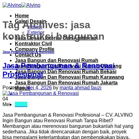
Skip
to
Home
content
Galeri Desain
Tag Archives:
jasa
Interior
Exterior
konstruksi bangunan
Jasa Desain Interior Dan Arsitektur
Kontraktor Civil
Company Profile
Jasa Pembangunan & Renovasi
Contact Us
Jasa Bangun dan Renovasi Rumah
Jasa Pembangunan & Renovasi
Jasa Bangun Dan Renovasi Rumah Cikarang
Jasa Bangun Dan Renovasi Rumah Bekasi
Profesional
Jasa Bangun Dan Renovasi Rumah Karawang
Jasa Bangun Dan Renovasi Rumah Jakarta
Posted on
Mei 4, 2026
by
manta ahmad fauzi
Masuk
04
Menu
Mei
Jasa Pembangunan & Renovasi Profesional – CV. ALVINO
Ingin Bangun atau Renovasi Rumah Tanpa Ribet?
Membangun atau merenovasi bangunan bukanlah hal yang
sederhana. Jika tidak direncanakan dengan baik, proyek
bisa mengalami keterlambatan dan pembengkakan biaya.