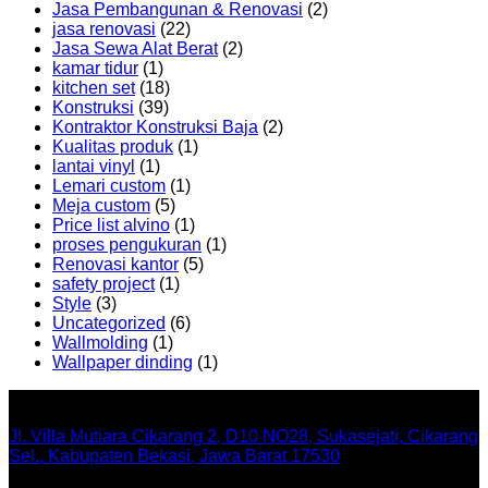
Jasa Pembangunan & Renovasi
(2)
jasa renovasi
(22)
Jasa Sewa Alat Berat
(2)
kamar tidur
(1)
kitchen set
(18)
Konstruksi
(39)
Kontraktor Konstruksi Baja
(2)
Kualitas produk
(1)
lantai vinyl
(1)
Lemari custom
(1)
Meja custom
(5)
Price list alvino
(1)
proses pengukuran
(1)
Renovasi kantor
(5)
safety project
(1)
Style
(3)
Uncategorized
(6)
Wallmolding
(1)
Wallpaper dinding
(1)
Office
Jl. Villa Mutiara Cikarang 2, D10 NO28, Sukasejati, Cikarang
Sel., Kabupaten Bekasi, Jawa Barat 17530