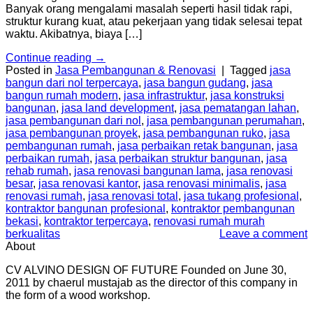
Banyak orang mengalami masalah seperti hasil tidak rapi,
struktur kurang kuat, atau pekerjaan yang tidak selesai tepat
waktu. Akibatnya, biaya […]
Continue reading
→
Posted in
Jasa Pembangunan & Renovasi
|
Tagged
jasa
bangun dari nol terpercaya
,
jasa bangun gudang
,
jasa
bangun rumah modern
,
jasa infrastruktur
,
jasa konstruksi
bangunan
,
jasa land development
,
jasa pematangan lahan
,
jasa pembangunan dari nol
,
jasa pembangunan perumahan
,
jasa pembangunan proyek
,
jasa pembangunan ruko
,
jasa
pembangunan rumah
,
jasa perbaikan retak bangunan
,
jasa
perbaikan rumah
,
jasa perbaikan struktur bangunan
,
jasa
rehab rumah
,
jasa renovasi bangunan lama
,
jasa renovasi
besar
,
jasa renovasi kantor
,
jasa renovasi minimalis
,
jasa
renovasi rumah
,
jasa renovasi total
,
jasa tukang profesional
,
kontraktor bangunan profesional
,
kontraktor pembangunan
bekasi
,
kontraktor terpercaya
,
renovasi rumah murah
berkualitas
Leave a comment
About
CV ALVINO DESIGN OF FUTURE Founded on June 30,
2011 by chaerul mustajab as the director of this company in
the form of a wood workshop.