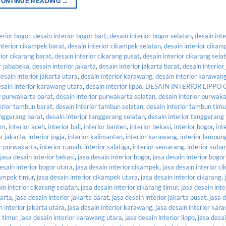
CONTINUE READING
→
erior bogor
,
desain interior bogor bart
,
desain interior bogor selatan
,
desain inte
interior cikampek barat
,
desain interior cikampek selatan
,
desain interior cikam
rior cikarang barat
,
desain interior cikarang pusat
,
desain interior cikarang sela
or jababeka
,
desain interior jakarta
,
desain interior jakarta barat
,
desain interior
esain interior jakarta utara
,
desain interior karawang
,
desain interior karawan
sain interior karawang utara
,
desain interior lippo
,
DESAIN INTERIOR LIPPO
or purwakarta barat
,
desain interior purwakarta selatan
,
desain interior purwaka
erior tambun barat
,
desain interior tambun selatan
,
desain interior tambun timu
anggerang barat
,
desain interior tanggerang selatan
,
desain interior tanggerang
om
,
interior aceh
,
interior bali
,
interior banten
,
interior bekasi
,
interior bogor
,
int
or jakarta
,
interior jogja
,
interior kalimantan
,
interior karawang
,
interior lampun
or purwakarta
,
interior rumah
,
interior salatiga
,
interior semarang
,
interior suba
jasa desain interior bekasi
,
jasa desain interior bogor
,
jasa desain interior bogor
esain interior bogor utara
,
jasa desain interior cikampek
,
jasa desain interior c
kampek timur
,
jasa desain interior cikampek utara
,
jasa desain interior cikarang
,
in interior cikarang selatan
,
jasa desain interior cikarang timur
,
jasa desain inte
karta
,
jasa desain interior jakarta barat
,
jasa desain interior jakarta pusat
,
jasa 
n interior jakarta utara
,
jasa desain interior karawang
,
jasa desain interior kar
 timur
,
jasa desain interior karawang utara
,
jasa desain interior lippo
,
jasa desai