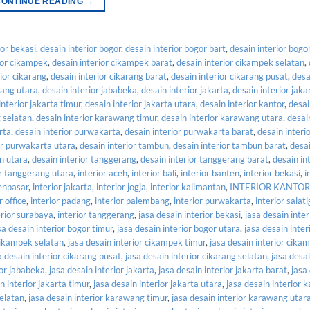
CONTINUE READING
→
ior bekasi
,
desain interior bogor
,
desain interior bogor bart
,
desain interior bogo
ior cikampek
,
desain interior cikampek barat
,
desain interior cikampek selatan
,
ior cikarang
,
desain interior cikarang barat
,
desain interior cikarang pusat
,
desa
rang utara
,
desain interior jababeka
,
desain interior jakarta
,
desain interior jaka
interior jakarta timur
,
desain interior jakarta utara
,
desain interior kantor
,
desai
 selatan
,
desain interior karawang timur
,
desain interior karawang utara
,
desain
rta
,
desain interior purwakarta
,
desain interior purwakarta barat
,
desain interi
or purwakarta utara
,
desain interior tambun
,
desain interior tambun barat
,
desai
n utara
,
desain interior tanggerang
,
desain interior tanggerang barat
,
desain in
or tanggerang utara
,
interior aceh
,
interior bali
,
interior banten
,
interior bekasi
,
i
denpasar
,
interior jakarta
,
interior jogja
,
interior kalimantan
,
INTERIOR KANTOR
r office
,
interior padang
,
interior palembang
,
interior purwakarta
,
interior salat
erior surabaya
,
interior tanggerang
,
jasa desain interior bekasi
,
jasa desain inter
sa desain interior bogor timur
,
jasa desain interior bogor utara
,
jasa desain inter
 cikampek selatan
,
jasa desain interior cikampek timur
,
jasa desain interior cika
a desain interior cikarang pusat
,
jasa desain interior cikarang selatan
,
jasa desai
ior jababeka
,
jasa desain interior jakarta
,
jasa desain interior jakarta barat
,
jasa
n interior jakarta timur
,
jasa desain interior jakarta utara
,
jasa desain interior
selatan
,
jasa desain interior karawang timur
,
jasa desain interior karawang utar