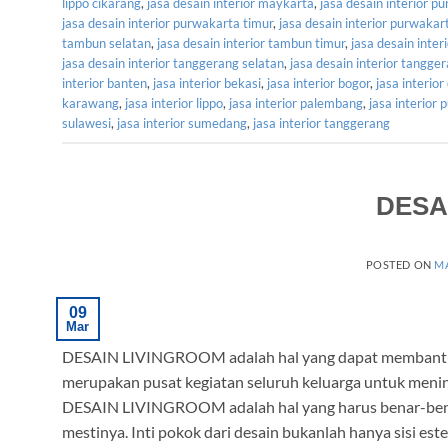
lippo cikarang
,
jasa desain interior maykarta
,
jasa desain interior p
jasa desain interior purwakarta timur
,
jasa desain interior purwakar
tambun selatan
,
jasa desain interior tambun timur
,
jasa desain inte
jasa desain interior tanggerang selatan
,
jasa desain interior tangge
interior banten
,
jasa interior bekasi
,
jasa interior bogor
,
jasa interior
karawang
,
jasa interior lippo
,
jasa interior palembang
,
jasa interior
sulawesi
,
jasa interior sumedang
,
jasa interior tanggerang
DESA
POSTED ON
MA
09
Mar
DESAIN LIVINGROOM adalah hal yang dapat membantu k
merupakan pusat kegiatan seluruh keluarga untuk meni
DESAIN LIVINGROOM adalah hal yang harus benar-benar
mestinya. Inti pokok dari desain bukanlah hanya sisi este