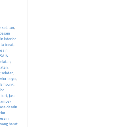
r selatan
,
desain
in interior
rta barat
,
esain
SAIN
selatan
,
latan
,
g selatan
,
erior bogor
,
r lampung
,
ior
 bart
,
jasa
ikampek
jasa desain
rior
desain
awang barat
,