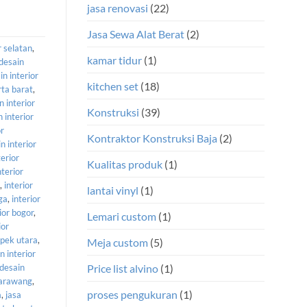
jasa renovasi
(22)
Jasa Sewa Alat Berat
(2)
r selatan
,
kamar tidur
(1)
desain
in interior
kitchen set
(18)
rta barat
,
n interior
Konstruksi
(39)
 interior
or
Kontraktor Konstruksi Baja
(2)
n interior
terior
Kualitas produk
(1)
nterior
,
interior
lantai vinyl
(1)
iga
,
interior
ior bogor
,
Lemari custom
(1)
ior
mpek utara
,
Meja custom
(5)
n interior
 desain
Price list alvino
(1)
 karawang
,
proses pengukuran
(1)
a
,
jasa