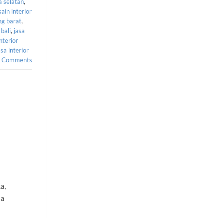
a selatan
,
sain interior
ng barat
,
 bali
,
jasa
interior
asa interior
Comments
a,
na