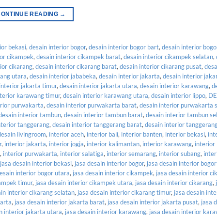
CONTINUE READING
→
ior bekasi
,
desain interior bogor
,
desain interior bogor bart
,
desain interior bogo
ior cikampek
,
desain interior cikampek barat
,
desain interior cikampek selatan
,
ior cikarang
,
desain interior cikarang barat
,
desain interior cikarang pusat
,
desa
rang utara
,
desain interior jababeka
,
desain interior jakarta
,
desain interior jaka
interior jakarta timur
,
desain interior jakarta utara
,
desain interior karawang
,
d
nterior karawang timur
,
desain interior karawang utara
,
desain interior lippo
,
DE
erior purwakarta
,
desain interior purwakarta barat
,
desain interior purwakarta 
desain interior tambun
,
desain interior tambun barat
,
desain interior tambun se
nterior tanggerang
,
desain interior tanggerang barat
,
desain interior tanggeran
desain livingroom
,
interior aceh
,
interior bali
,
interior banten
,
interior bekasi
,
int
r
,
interior jakarta
,
interior jogja
,
interior kalimantan
,
interior karawang
,
interio
,
interior purwakarta
,
interior salatiga
,
interior semarang
,
interior subang
,
inter
jasa desain interior bekasi
,
jasa desain interior bogor
,
jasa desain interior bogor
esain interior bogor utara
,
jasa desain interior cikampek
,
jasa desain interior c
kampek timur
,
jasa desain interior cikampek utara
,
jasa desain interior cikarang
,
in interior cikarang selatan
,
jasa desain interior cikarang timur
,
jasa desain inte
karta
,
jasa desain interior jakarta barat
,
jasa desain interior jakarta pusat
,
jasa 
n interior jakarta utara
,
jasa desain interior karawang
,
jasa desain interior kar