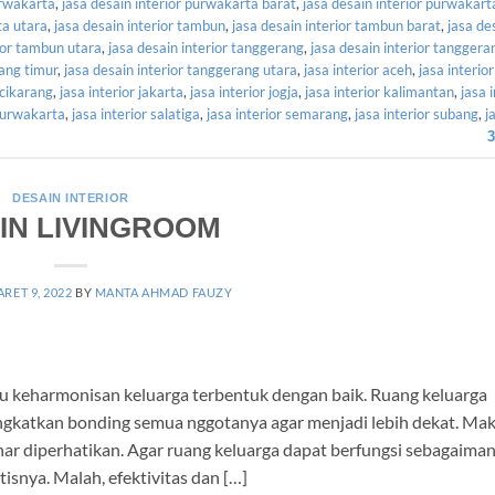
urwakarta
,
jasa desain interior purwakarta barat
,
jasa desain interior purwakart
ta utara
,
jasa desain interior tambun
,
jasa desain interior tambun barat
,
jasa de
rior tambun utara
,
jasa desain interior tanggerang
,
jasa desain interior tanggera
rang timur
,
jasa desain interior tanggerang utara
,
jasa interior aceh
,
jasa interior
 cikarang
,
jasa interior jakarta
,
jasa interior jogja
,
jasa interior kalimantan
,
jasa 
 purwakarta
,
jasa interior salatiga
,
jasa interior semarang
,
jasa interior subang
,
j
3
DESAIN INTERIOR
IN LIVINGROOM
RET 9, 2022
BY
MANTA AHMAD FAUZY
eharmonisan keluarga terbentuk dengan baik. Ruang keluarga
ngkatkan bonding semua nggotanya agar menjadi lebih dekat. Mak
 diperhatikan. Agar ruang keluarga dapat berfungsi sebagaima
tisnya. Malah, efektivitas dan […]