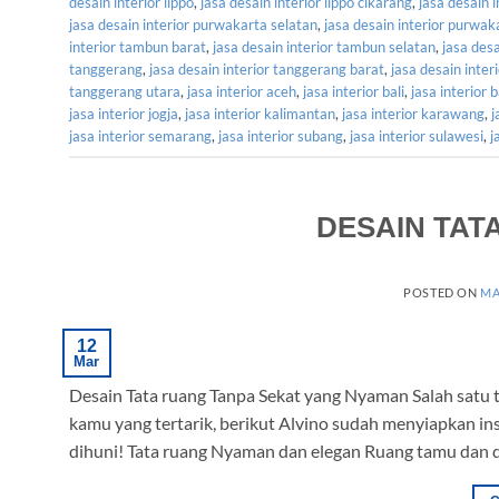
desain interior lippo
,
jasa desain interior lippo cikarang
,
jasa desain 
jasa desain interior purwakarta selatan
,
jasa desain interior purwak
interior tambun barat
,
jasa desain interior tambun selatan
,
jasa des
tanggerang
,
jasa desain interior tanggerang barat
,
jasa desain inter
tanggerang utara
,
jasa interior aceh
,
jasa interior bali
,
jasa interior 
jasa interior jogja
,
jasa interior kalimantan
,
jasa interior karawang
,
j
jasa interior semarang
,
jasa interior subang
,
jasa interior sulawesi
,
j
DESAIN TAT
POSTED ON
MA
12
Mar
Desain Tata ruang Tanpa Sekat yang Nyaman Salah satu tr
kamu yang tertarik, berikut Alvino sudah menyiapkan in
dihuni! Tata ruang Nyaman dan elegan Ruang tamu dan da