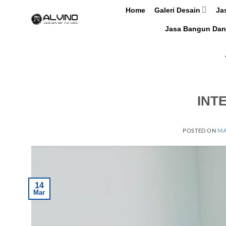
Skip
Home
Galeri Desain
Ja
to
Jasa Bangun Dan
content
INT
POSTED ON
MA
14
Mar