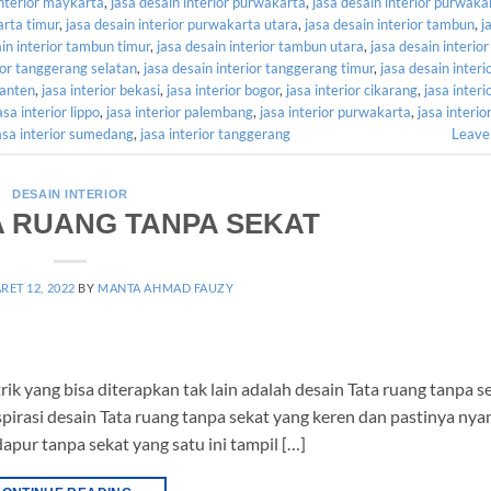
interior maykarta
,
jasa desain interior purwakarta
,
jasa desain interior purwaka
arta timur
,
jasa desain interior purwakarta utara
,
jasa desain interior tambun
,
j
ain interior tambun timur
,
jasa desain interior tambun utara
,
jasa desain interior
ior tanggerang selatan
,
jasa desain interior tanggerang timur
,
jasa desain interi
banten
,
jasa interior bekasi
,
jasa interior bogor
,
jasa interior cikarang
,
jasa interi
asa interior lippo
,
jasa interior palembang
,
jasa interior purwakarta
,
jasa interio
asa interior sumedang
,
jasa interior tanggerang
Leave
DESAIN INTERIOR
A RUANG TANPA SEKAT
RET 12, 2022
BY
MANTA AHMAD FAUZY
ik yang bisa diterapkan tak lain adalah desain Tata ruang tanpa s
spirasi desain Tata ruang tanpa sekat yang keren dan pastinya ny
pur tanpa sekat yang satu ini tampil […]