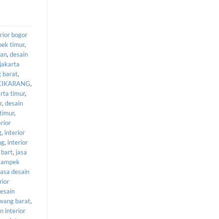
rior bogor
pek timur
,
tan
,
desain
 jakarta
g barat
,
 CIKARANG
,
rta timur
,
r
,
desain
 timur
,
erior
g
,
interior
ng
,
interior
 bart
,
jasa
ikampek
jasa desain
rior
desain
awang barat
,
n interior