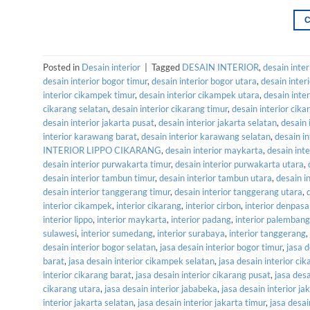
Posted in
Desain interior
|
Tagged
DESAIN INTERIOR
,
desain inter
desain interior bogor timur
,
desain interior bogor utara
,
desain inter
interior cikampek timur
,
desain interior cikampek utara
,
desain inter
cikarang selatan
,
desain interior cikarang timur
,
desain interior cika
desain interior jakarta pusat
,
desain interior jakarta selatan
,
desain 
interior karawang barat
,
desain interior karawang selatan
,
desain i
INTERIOR LIPPO CIKARANG
,
desain interior maykarta
,
desain int
desain interior purwakarta timur
,
desain interior purwakarta utara
,
desain interior tambun timur
,
desain interior tambun utara
,
desain i
desain interior tanggerang timur
,
desain interior tanggerang utara
,
interior cikampek
,
interior cikarang
,
interior cirbon
,
interior denpasa
interior lippo
,
interior maykarta
,
interior padang
,
interior palembang
sulawesi
,
interior sumedang
,
interior surabaya
,
interior tanggerang
,
desain interior bogor selatan
,
jasa desain interior bogor timur
,
jasa d
barat
,
jasa desain interior cikampek selatan
,
jasa desain interior ci
interior cikarang barat
,
jasa desain interior cikarang pusat
,
jasa desa
cikarang utara
,
jasa desain interior jababeka
,
jasa desain interior ja
interior jakarta selatan
,
jasa desain interior jakarta timur
,
jasa desai