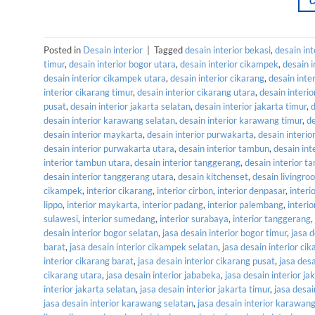
Posted in
Desain interior
|
Tagged
desain interior bekasi
,
desain int
timur
,
desain interior bogor utara
,
desain interior cikampek
,
desain 
desain interior cikampek utara
,
desain interior cikarang
,
desain inte
interior cikarang timur
,
desain interior cikarang utara
,
desain interi
pusat
,
desain interior jakarta selatan
,
desain interior jakarta timur
,
d
desain interior karawang selatan
,
desain interior karawang timur
,
de
desain interior maykarta
,
desain interior purwakarta
,
desain interi
desain interior purwakarta utara
,
desain interior tambun
,
desain int
interior tambun utara
,
desain interior tanggerang
,
desain interior t
desain interior tanggerang utara
,
desain kitchenset
,
desain livingro
cikampek
,
interior cikarang
,
interior cirbon
,
interior denpasar
,
interi
lippo
,
interior maykarta
,
interior padang
,
interior palembang
,
interi
sulawesi
,
interior sumedang
,
interior surabaya
,
interior tanggerang
,
desain interior bogor selatan
,
jasa desain interior bogor timur
,
jasa d
barat
,
jasa desain interior cikampek selatan
,
jasa desain interior ci
interior cikarang barat
,
jasa desain interior cikarang pusat
,
jasa desa
cikarang utara
,
jasa desain interior jababeka
,
jasa desain interior ja
interior jakarta selatan
,
jasa desain interior jakarta timur
,
jasa desai
jasa desain interior karawang selatan
,
jasa desain interior karawang