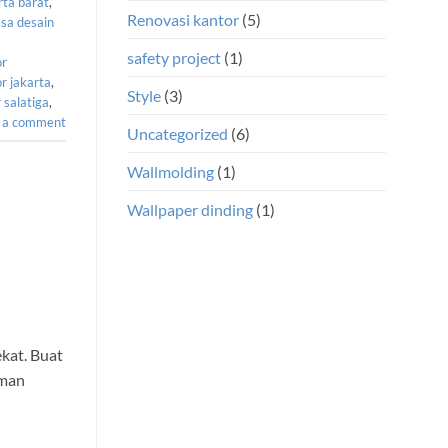
rta barat
,
Renovasi kantor
(5)
asa desain
safety project
(1)
or
or jakarta
,
Style
(3)
r salatiga
,
 a comment
Uncategorized
(6)
Wallmolding
(1)
Wallpaper dinding
(1)
ekat. Buat
aman