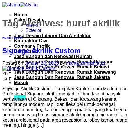
Skip
to
Home
content
Galeri Desain
Tag Archives:
huruf akrilik
Interior
Exterior
Jasa Desain Interior Dan Arsitektur
Huruf Timbul
Kontraktor Civil
Company Profile
Signage Akrilik Custom
Contact Us
Jasa Bangun dan Renovasi Rumah
Jasa Bangun Dan Renovasi Rumah Cikarang
Posted on
Januari 20, 2026
by
manta ahmad fauzi
Jasa Bangun Dan Renovasi Rumah Bekasi
Jasa Bangun Dan Renovasi Rumah Karawang
20
Jasa Bangun Dan Renovasi Rumah Jakarta
Jan
Masuk
Signage Akrilik Custom – Tampilan Kantor Lebih Modern dan
Profesional Signage akrilik menjadi pilihan favorit banyak
Menu
perusahaan di Cikarang, Bekasi, dan Karawang karena
tampilannya modern, rapi, dan fleksibel untuk berbagai
kebutuhan branding kantor. Dengan material yang kuat serta
permukaan yang halus, signage akrilik mampu menampilkan
kesan profesional pada area resepsionis, lobby kantor, ruang
meeting, hingga […]