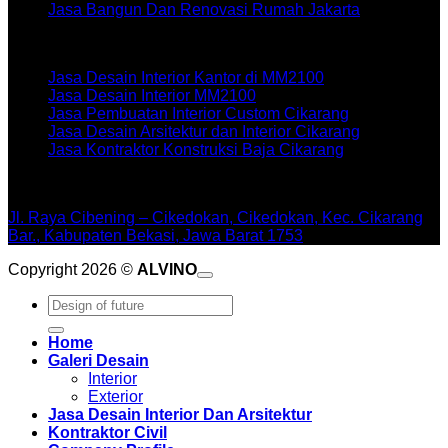
Jasa Bangun Dan Renovasi Rumah Jakarta
Artikel terbaru
Jasa Desain Interior Kantor di MM2100
Jasa Desain Interior MM2100
Jasa Pembuatan Interior Custom Cikarang
Jasa Desain Arsitektur dan Interior Cikarang
Jasa Kontraktor Konstruksi Baja Cikarang
WORKSHOPE
Jl. Raya Cibening – Cikedokan, Cikedokan, Kec. Cikarang
Bar., Kabupaten Bekasi, Jawa Barat 1753
Copyright 2026 ©
ALVINO
Pencarian
untuk:
Home
Galeri Desain
Interior
Exterior
Jasa Desain Interior Dan Arsitektur
Kontraktor Civil