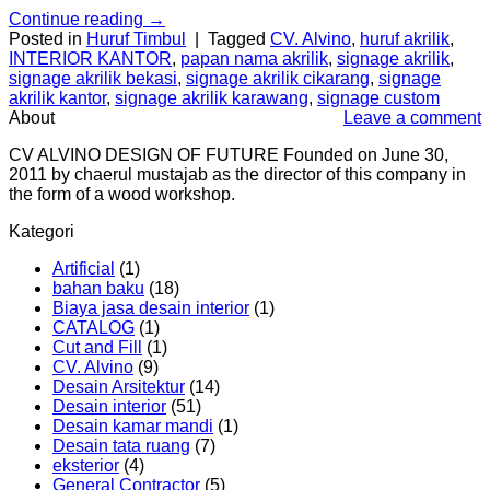
Continue reading
→
Posted in
Huruf Timbul
|
Tagged
CV. Alvino
,
huruf akrilik
,
INTERIOR KANTOR
,
papan nama akrilik
,
signage akrilik
,
signage akrilik bekasi
,
signage akrilik cikarang
,
signage
akrilik kantor
,
signage akrilik karawang
,
signage custom
About
Leave a comment
CV ALVINO DESIGN OF FUTURE Founded on June 30,
2011 by chaerul mustajab as the director of this company in
the form of a wood workshop.
Kategori
Artificial
(1)
bahan baku
(18)
Biaya jasa desain interior
(1)
CATALOG
(1)
Cut and Fill
(1)
CV. Alvino
(9)
Desain Arsitektur
(14)
Desain interior
(51)
Desain kamar mandi
(1)
Desain tata ruang
(7)
eksterior
(4)
General Contractor
(5)