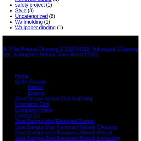
safety project
(1)
Style
(3)
Uncategorized
(6)
Wallmolding
(1)
Wallpaper dinding
(1)
Office
Jl. Villa Mutiara Cikarang 2, D10 NO28, Sukasejati, Cikarang
Sel., Kabupaten Bekasi, Jawa Barat 17530
Menu
Home
Galeri Desain
Interior
Exterior
Jasa Desain Interior Dan Arsitektur
Kontraktor Civil
Company Profile
Contact Us
Jasa Bangun dan Renovasi Rumah
Jasa Bangun Dan Renovasi Rumah Cikarang
Jasa Bangun Dan Renovasi Rumah Bekasi
Jasa Bangun Dan Renovasi Rumah Karawang