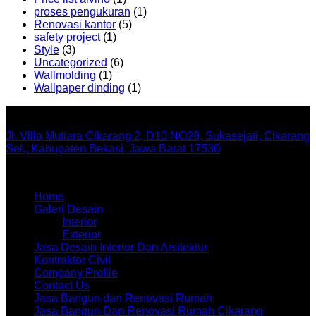
proses pengukuran
(1)
Renovasi kantor
(5)
safety project
(1)
Style
(3)
Uncategorized
(6)
Wallmolding
(1)
Wallpaper dinding
(1)
Office
Jl. Villa Mutiara Cikarang 2, D10 NO28, Sukasejati, Cikarang
Sel., Kabupaten Bekasi, Jawa Barat 17530
Menu
Home
Galeri Desain
Interior
Exterior
Jasa Desain Interior Dan Arsitektur
Kontraktor Civil
Company Profile
Contact Us
Jasa Bangun dan Renovasi Rumah
Jasa Bangun Dan Renovasi Rumah Cikarang