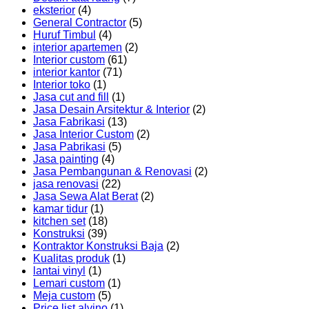
eksterior
(4)
General Contractor
(5)
Huruf Timbul
(4)
interior apartemen
(2)
Interior custom
(61)
interior kantor
(71)
Interior toko
(1)
Jasa cut and fill
(1)
Jasa Desain Arsitektur & Interior
(2)
Jasa Fabrikasi
(13)
Jasa Interior Custom
(2)
Jasa Pabrikasi
(5)
Jasa painting
(4)
Jasa Pembangunan & Renovasi
(2)
jasa renovasi
(22)
Jasa Sewa Alat Berat
(2)
kamar tidur
(1)
kitchen set
(18)
Konstruksi
(39)
Kontraktor Konstruksi Baja
(2)
Kualitas produk
(1)
lantai vinyl
(1)
Lemari custom
(1)
Meja custom
(5)
Price list alvino
(1)