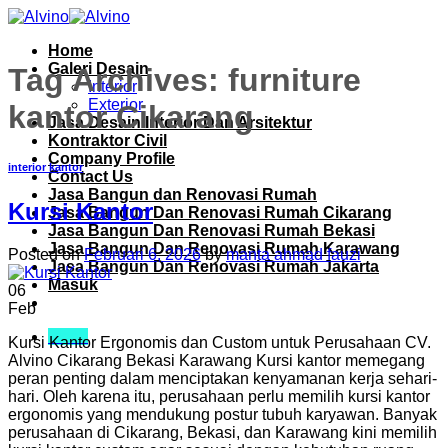
Skip
to
Home
content
Galeri Desain
Tag Archives:
furniture
Interior
Exterior
kantor Cikarang
Jasa Desain Interior Dan Arsitektur
Kontraktor Civil
Company Profile
interior kantor
Contact Us
Jasa Bangun dan Renovasi Rumah
Kursi Kantor
Jasa Bangun Dan Renovasi Rumah Cikarang
Jasa Bangun Dan Renovasi Rumah Bekasi
Jasa Bangun Dan Renovasi Rumah Karawang
Posted on
Februari 6, 2026
by
manta ahmad fauzi
Jasa Bangun Dan Renovasi Rumah Jakarta
Masuk
06
Feb
Menu
Kursi Kantor Ergonomis dan Custom untuk Perusahaan CV.
Alvino Cikarang Bekasi Karawang Kursi kantor memegang
peran penting dalam menciptakan kenyamanan kerja sehari-
hari. Oleh karena itu, perusahaan perlu memilih kursi kantor
ergonomis yang mendukung postur tubuh karyawan. Banyak
perusahaan di Cikarang, Bekasi, dan Karawang kini memilih