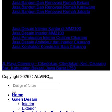
Jasa Bangun Dan Renovasi Rumah Bekasi
Jasa Bangun Dan Renovasi Rumah Karawang
Jasa Bangun Dan Renovasi Rumah Jakarta
Artikel terbaru
Jasa Desain Interior Kantor di MM2100
Jasa Desain Interior MM2100
Jasa Pembuatan Interior Custom Cikarang
Jasa Desain Arsitektur dan Interior Cikarang
Jasa Kontraktor Konstruksi Baja Cikarang
WORKSHOPE
Jl. Raya Cibening – Cikedokan, Cikedokan, Kec. Cikarang
Bar., Kabupaten Bekasi, Jawa Barat 1753
Copyright 2026 ©
ALVINO
Pencarian
untuk:
Home
Galeri Desain
Interior
Exterior