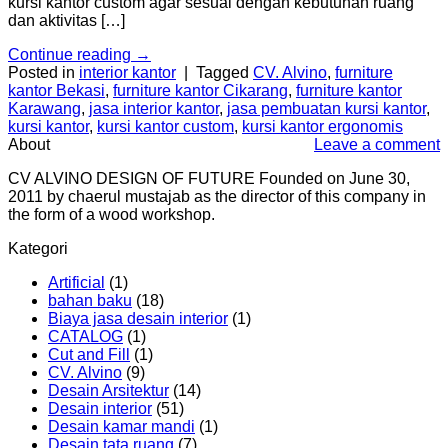
kursi kantor custom agar sesuai dengan kebutuhan ruang
dan aktivitas […]
Continue reading
→
Posted in
interior kantor
|
Tagged
CV. Alvino
,
furniture
kantor Bekasi
,
furniture kantor Cikarang
,
furniture kantor
Karawang
,
jasa interior kantor
,
jasa pembuatan kursi kantor
,
kursi kantor
,
kursi kantor custom
,
kursi kantor ergonomis
About
Leave a comment
CV ALVINO DESIGN OF FUTURE Founded on June 30,
2011 by chaerul mustajab as the director of this company in
the form of a wood workshop.
Kategori
Artificial
(1)
bahan baku
(18)
Biaya jasa desain interior
(1)
CATALOG
(1)
Cut and Fill
(1)
CV. Alvino
(9)
Desain Arsitektur
(14)
Desain interior
(51)
Desain kamar mandi
(1)
Desain tata ruang
(7)