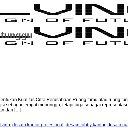
g tunggu
ntukan Kualitas Citra Perusahaan Ruang tamu atau ruang tungg
ngsi sebagai tempat menunggu, tetapi juga sebagai representas
an dan […]
lvino
,
desain kantor profesional
,
desain lobby kantor
,
desain ru