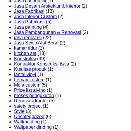
Jasa cut and fill
(1)
Jasa Desain Arsitektur & Interior
(2)
Jasa Fabrikasi
(13)
Jasa Interior Custom
(2)
Jasa Pabrikasi
(5)
Jasa painting
(4)
Jasa Pembangunan & Renovasi
(2)
jasa renovasi
(22)
Jasa Sewa Alat Berat
(2)
kamar tidur
(1)
kitchen set
(18)
Konstruksi
(39)
Kontraktor Konstruksi Baja
(2)
Kualitas produk
(1)
lantai vinyl
(1)
Lemari custom
(1)
Meja custom
(5)
Price list alvino
(1)
proses pengukuran
(1)
Renovasi kantor
(5)
safety project
(1)
Style
(3)
Uncategorized
(6)
Wallmolding
(1)
Wallpaper dinding
(1)