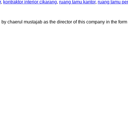
r
,
kontraktor interior cikarang
,
ruang tamu kantor
,
ruang tamu pe
aerul mustajab as the director of this company in the form