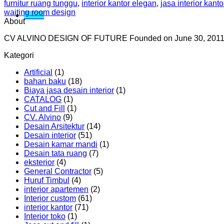
furnitur ruang tunggu
,
interior kantor elegan
,
jasa interior kanto
waiting room design
Menu
About
CV ALVINO DESIGN OF FUTURE Founded on June 30, 2011 by ch
Kategori
Artificial
(1)
bahan baku
(18)
Biaya jasa desain interior
(1)
CATALOG
(1)
Cut and Fill
(1)
CV. Alvino
(9)
Desain Arsitektur
(14)
Desain interior
(51)
Desain kamar mandi
(1)
Desain tata ruang
(7)
eksterior
(4)
General Contractor
(5)
Huruf Timbul
(4)
interior apartemen
(2)
Interior custom
(61)
interior kantor
(71)
Interior toko
(1)