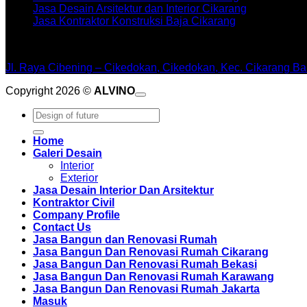
Jasa Desain Arsitektur dan Interior Cikarang
Jasa Kontraktor Konstruksi Baja Cikarang
WORKSHOPE
Jl. Raya Cibening – Cikedokan, Cikedokan, Kec. Cikarang Ba
Copyright 2026 ©
ALVINO
Pencarian
untuk:
Home
Galeri Desain
Interior
Exterior
Jasa Desain Interior Dan Arsitektur
Kontraktor Civil
Company Profile
Contact Us
Jasa Bangun dan Renovasi Rumah
Jasa Bangun Dan Renovasi Rumah Cikarang
Jasa Bangun Dan Renovasi Rumah Bekasi
Jasa Bangun Dan Renovasi Rumah Karawang
Jasa Bangun Dan Renovasi Rumah Jakarta
Masuk