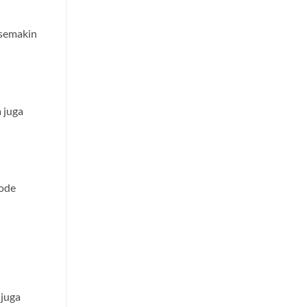
 semakin
 juga
tode
 juga