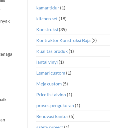
liki
.
kamar tidur
(1)
kitchen set
(18)
banyak
Konstruksi
(39)
Kontraktor Konstruksi Baja
(2)
Kualitas produk
(1)
tenaga
lantai vinyl
(1)
Lemari custom
(1)
Meja custom
(5)
Price list alvino
(1)
baik
proses pengukuran
(1)
Renovasi kantor
(5)
gan
safety project
(1)