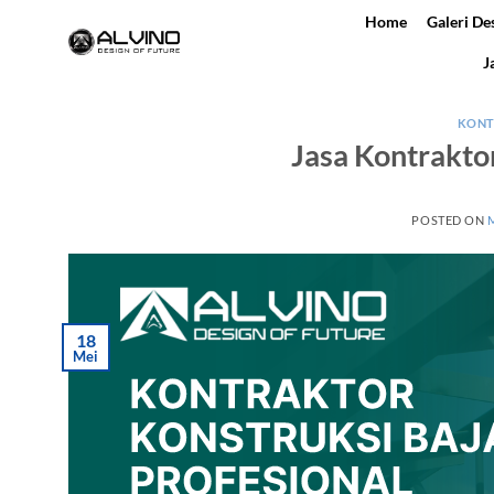
Skip
Home
Galeri De
to
J
content
KONT
Jasa Kontrakto
POSTED ON
M
18
Mei