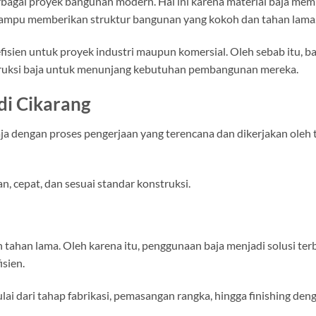
erbagai proyek bangunan modern. Hal ini karena material baja memi
 mampu memberikan struktur bangunan yang kokoh dan tahan lama
h efisien untuk proyek industri maupun komersial. Oleh sebab itu, 
truksi baja untuk menunjang kebutuhan pembangunan mereka.
di Cikarang
a dengan proses pengerjaan yang terencana dan dikerjakan oleh 
n, cepat, dan sesuai standar konstruksi.
han lama. Oleh karena itu, penggunaan baja menjadi solusi ter
sien.
i dari tahap fabrikasi, pemasangan rangka, hingga finishing den