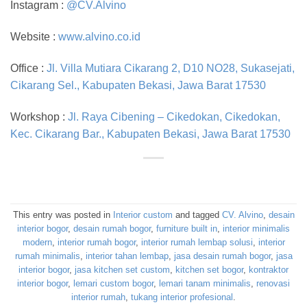
Instagram :
@CV.Alvino
Website :
www.alvino.co.id
Office :
Jl. Villa Mutiara Cikarang 2, D10 NO28, Sukasejati,
Cikarang Sel., Kabupaten Bekasi, Jawa Barat 17530
Workshop :
Jl. Raya Cibening – Cikedokan, Cikedokan,
Kec. Cikarang Bar., Kabupaten Bekasi, Jawa Barat 17530
This entry was posted in
Interior custom
and tagged
CV. Alvino
,
desain
interior bogor
,
desain rumah bogor
,
furniture built in
,
interior minimalis
modern
,
interior rumah bogor
,
interior rumah lembap solusi
,
interior
rumah minimalis
,
interior tahan lembap
,
jasa desain rumah bogor
,
jasa
interior bogor
,
jasa kitchen set custom
,
kitchen set bogor
,
kontraktor
interior bogor
,
lemari custom bogor
,
lemari tanam minimalis
,
renovasi
interior rumah
,
tukang interior profesional
.