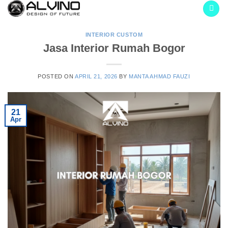
Skip
to
content
INTERIOR CUSTOM
Jasa Interior Rumah Bogor
POSTED ON
APRIL 21, 2026
BY
MANTA AHMAD FAUZI
21
Apr