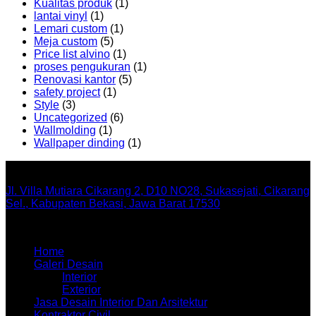
Kualitas produk
(1)
lantai vinyl
(1)
Lemari custom
(1)
Meja custom
(5)
Price list alvino
(1)
proses pengukuran
(1)
Renovasi kantor
(5)
safety project
(1)
Style
(3)
Uncategorized
(6)
Wallmolding
(1)
Wallpaper dinding
(1)
Office
Jl. Villa Mutiara Cikarang 2, D10 NO28, Sukasejati, Cikarang
Sel., Kabupaten Bekasi, Jawa Barat 17530
Menu
Home
Galeri Desain
Interior
Exterior
Jasa Desain Interior Dan Arsitektur
Kontraktor Civil