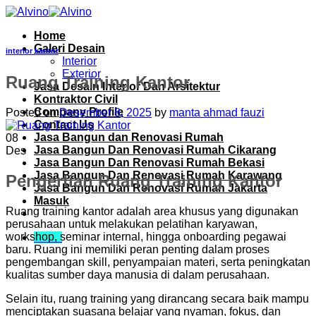
Skip
to
Home
content
Galeri Desain
interior kantor
Interior
Exterior
Ruang Training Kantor
Jasa Desain Interior Dan Arsitektur
Kontraktor Civil
Company Profile
Posted on
Desember 8, 2025
by
manta ahmad fauzi
Contact Us
Jasa Bangun dan Renovasi Rumah
08
Jasa Bangun Dan Renovasi Rumah Cikarang
Des
Jasa Bangun Dan Renovasi Rumah Bekasi
Jasa Bangun Dan Renovasi Rumah Karawang
Pengertian Ruang Training Kantor
Jasa Bangun Dan Renovasi Rumah Jakarta
Masuk
Ruang training kantor adalah area khusus yang digunakan
perusahaan untuk melakukan pelatihan karyawan,
workshop, seminar internal, hingga onboarding pegawai
Menu
baru. Ruang ini memiliki peran penting dalam proses
pengembangan skill, penyampaian materi, serta peningkatan
kualitas sumber daya manusia di dalam perusahaan.
Selain itu, ruang training yang dirancang secara baik mampu
menciptakan suasana belajar yang nyaman, fokus, dan