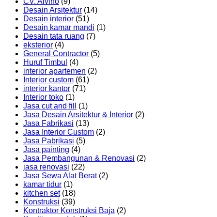
CV. Alvino
(9)
Desain Arsitektur
(14)
Desain interior
(51)
Desain kamar mandi
(1)
Desain tata ruang
(7)
eksterior
(4)
General Contractor
(5)
Huruf Timbul
(4)
interior apartemen
(2)
Interior custom
(61)
interior kantor
(71)
Interior toko
(1)
Jasa cut and fill
(1)
Jasa Desain Arsitektur & Interior
(2)
Jasa Fabrikasi
(13)
Jasa Interior Custom
(2)
Jasa Pabrikasi
(5)
Jasa painting
(4)
Jasa Pembangunan & Renovasi
(2)
jasa renovasi
(22)
Jasa Sewa Alat Berat
(2)
kamar tidur
(1)
kitchen set
(18)
Konstruksi
(39)
Kontraktor Konstruksi Baja
(2)