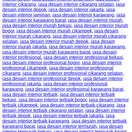
interior cikarang
,
jasa desain interior cikarang selatan
,
jasa
desain interior depok
,
jasa desain interior jakarta
,
jasa
desain interior jaminan
,
jasa desain interior karawang
,
jasa
desain interior karawang barat
,
jasa desain interior murah
,
jasa desain interior murah bekasi
,
jasa desain interior murah
bogor
,
jasa desain interior murah cikampek
,
jasa desain
interior murah cikarang
,
jasa desain interior murah cikarang
selatan
,
jasa desain interior murah depok
,
jasa desain
interior murah jakarta
,
jasa desain interior murah karawang
,
jasa desain interior murah karawang barat
,
jasa desain
interior profesional
,
jasa desain interior profesional bekasi
,
jasa desain interior profesional bogor
,
jasa desain interior
profesional cikampek
,
jasa desain interior profesional
cikarang
,
jasa desain interior profesional cikarang selatan
,
jasa desain interior profesional depok
,
jasa desain interior
profesional jakarta
,
jasa desain interior profesional
karawang
,
jasa desain interior profesional karawang barat
,
jasa desain interior terbaik
,
jasa desain interior terbaik
bekasi
,
jasa desain interior terbaik bogor
,
jasa desain interior
terbaik cikampek
,
jasa desain interior terbaik cikarang
,
jasa
desain interior terbaik cikarang selatan
,
jasa desain interior
terbaik depok
,
jasa desain interior terbaik jakarta
,
jasa
desain interior terbaik karawang
,
jasa desain interior terbaik
karawang barat
,
jasa desain interior termurah
,
jasa desain
interior termurah bekasi
,
jasa desain interior termurah bogor
,