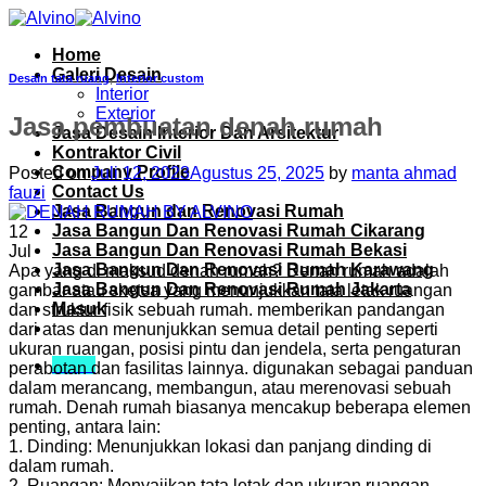
Skip
to
Home
content
Galeri Desain
Desain tata ruang
,
Interior custom
Interior
Exterior
Jasa pembuatan denah rumah
Jasa Desain Interior Dan Arsitektur
Kontraktor Civil
Company Profile
Posted on
Juli 12, 2023
Agustus 25, 2025
by
manta ahmad
Contact Us
fauzi
Jasa Bangun dan Renovasi Rumah
Jasa Bangun Dan Renovasi Rumah Cikarang
12
Jasa Bangun Dan Renovasi Rumah Bekasi
Jul
Jasa Bangun Dan Renovasi Rumah Karawang
Apa yang di maksud denah rumah? Denah rumah adalah
Jasa Bangun Dan Renovasi Rumah Jakarta
gambar atau sketsa yang menunjukkan tata letak ruangan
Masuk
dan struktur fisik sebuah rumah. memberikan pandangan
dari atas dan menunjukkan semua detail penting seperti
ukuran ruangan, posisi pintu dan jendela, serta pengaturan
Menu
perabotan dan fasilitas lainnya. digunakan sebagai panduan
dalam merancang, membangun, atau merenovasi sebuah
rumah. Denah rumah biasanya mencakup beberapa elemen
penting, antara lain:
1. Dinding: Menunjukkan lokasi dan panjang dinding di
dalam rumah.
2. Ruangan: Menyajikan tata letak dan ukuran ruangan,