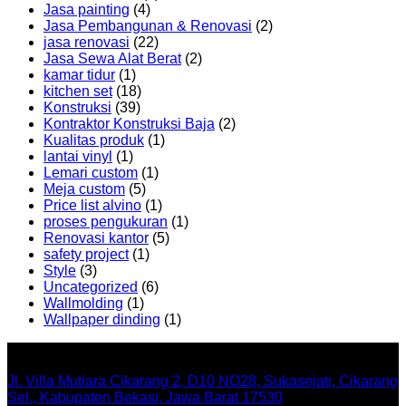
Jasa painting
(4)
Jasa Pembangunan & Renovasi
(2)
jasa renovasi
(22)
Jasa Sewa Alat Berat
(2)
kamar tidur
(1)
kitchen set
(18)
Konstruksi
(39)
Kontraktor Konstruksi Baja
(2)
Kualitas produk
(1)
lantai vinyl
(1)
Lemari custom
(1)
Meja custom
(5)
Price list alvino
(1)
proses pengukuran
(1)
Renovasi kantor
(5)
safety project
(1)
Style
(3)
Uncategorized
(6)
Wallmolding
(1)
Wallpaper dinding
(1)
Office
Jl. Villa Mutiara Cikarang 2, D10 NO28, Sukasejati, Cikarang
Sel., Kabupaten Bekasi, Jawa Barat 17530