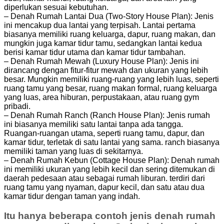
diperlukan sesuai kebutuhan.
– Denah Rumah Lantai Dua (Two-Story House Plan): Jenis
ini mencakup dua lantai yang terpisah. Lantai pertama
biasanya memiliki ruang keluarga, dapur, ruang makan, dan
mungkin juga kamar tidur tamu, sedangkan lantai kedua
berisi kamar tidur utama dan kamar tidur tambahan.
– Denah Rumah Mewah (Luxury House Plan): Jenis ini
dirancang dengan fitur-fitur mewah dan ukuran yang lebih
besar. Mungkin memiliki ruang-ruang yang lebih luas, seperti
ruang tamu yang besar, ruang makan formal, ruang keluarga
yang luas, area hiburan, perpustakaan, atau ruang gym
pribadi.
– Denah Rumah Ranch (Ranch House Plan): Jenis rumah
ini biasanya memiliki satu lantai tanpa ada tangga.
Ruangan-ruangan utama, seperti ruang tamu, dapur, dan
kamar tidur, terletak di satu lantai yang sama. ranch biasanya
memiliki taman yang luas di sekitarnya.
– Denah Rumah Kebun (Cottage House Plan): Denah rumah
ini memiliki ukuran yang lebih kecil dan sering ditemukan di
daerah pedesaan atau sebagai rumah liburan. terdiri dari
ruang tamu yang nyaman, dapur kecil, dan satu atau dua
kamar tidur dengan taman yang indah.
Itu hanya beberapa contoh jenis denah rumah