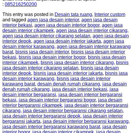
:
085216250200
This entry was posted in
Desain tata ruang
,
Interior custom
and tagged
agen jasa desain interior
,
agen jasa desain
interior bekasi
,
agen jasa desain interior bogor
,
agen jasa
desain interior cikampek
,
agen jasa desain interior cikarang
,
agen jasa desain interior cikarang selatan
,
agen jasa desain
interior depok
,
agen jasa desain interior jakarta
,
agen jasa
desain interior karawang
,
agen jasa desain interior karawang
barat
,
bisnis jasa desain interior
,
bisnis jasa desain interior
bekasi
,
bisnis jasa desain interior bogor
,
bisnis jasa desain
interior cikampek
,
bisnis jasa desain interior cikarang
,
bisnis
jasa desain interior cikarang selatan
,
bisnis jasa desain
interior depok
,
bisnis jasa desain interior jakarta
,
bisnis jasa
desain interior karawang
,
bisnis jasa desain interior
karawang barat
,
desain denah rumah cikarang
,
jasa desain
denah rumah cikarang
,
jasa desain interior bekasi
,
jasa
desain interior bergaransi
,
jasa desain interior bergaransi
bekasi
,
jasa desain interior bergaransi bogor
,
jasa desain
interior bergaransi cikampek
,
jasa desain interior bergaransi
cikarang
,
jasa desain interior bergaransi cikarang selatan
,
jasa desain interior bergaransi depok
,
jasa desain interior
bergaransi jakarta
,
jasa desain interior bergaransi karawang
,
jasa desain interior bergaransi karawang barat
,
jasa desain
interior bogor
,
jasa desain interior cikampek
,
jasa desain