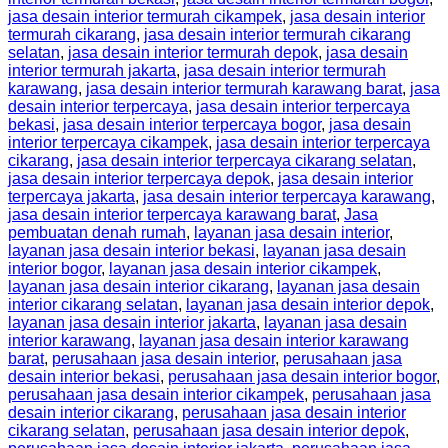
jasa desain interior termurah cikampek
,
jasa desain interior
termurah cikarang
,
jasa desain interior termurah cikarang
selatan
,
jasa desain interior termurah depok
,
jasa desain
interior termurah jakarta
,
jasa desain interior termurah
karawang
,
jasa desain interior termurah karawang barat
,
jasa
desain interior terpercaya
,
jasa desain interior terpercaya
bekasi
,
jasa desain interior terpercaya bogor
,
jasa desain
interior terpercaya cikampek
,
jasa desain interior terpercaya
cikarang
,
jasa desain interior terpercaya cikarang selatan
,
jasa desain interior terpercaya depok
,
jasa desain interior
terpercaya jakarta
,
jasa desain interior terpercaya karawang
,
jasa desain interior terpercaya karawang barat
,
Jasa
pembuatan denah rumah
,
layanan jasa desain interior
,
layanan jasa desain interior bekasi
,
layanan jasa desain
interior bogor
,
layanan jasa desain interior cikampek
,
layanan jasa desain interior cikarang
,
layanan jasa desain
interior cikarang selatan
,
layanan jasa desain interior depok
,
layanan jasa desain interior jakarta
,
layanan jasa desain
interior karawang
,
layanan jasa desain interior karawang
barat
,
perusahaan jasa desain interior
,
perusahaan jasa
desain interior bekasi
,
perusahaan jasa desain interior bogor
,
perusahaan jasa desain interior cikampek
,
perusahaan jasa
desain interior cikarang
,
perusahaan jasa desain interior
cikarang selatan
,
perusahaan jasa desain interior depok
,