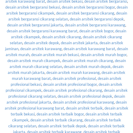
arsitek karawang barat
,
desain arsitek bekasi
,
desain arsitek bergaransi
,
desain arsitek bergaransi bekasi
,
desain arsitek bergaransi bogor
,
desain
arsitek bergaransi cikampek
,
desain arsitek bergaransi cikarang
,
desain
arsitek bergaransi cikarang selatan
,
desain arsitek bergaransi depok
,
desain arsitek bergaransi jakarta
,
desain arsitek bergaransi karawang
,
desain arsitek bergaransi karawang barat
,
desain arsitek bogor
,
desain
arsitek cikampek
,
desain arsitek cikarang
,
desain arsitek cikarang
selatan
,
desain arsitek depok
,
desain arsitek jakarta
,
desain arsitek
jaminan
,
desain arsitek karawang
,
desain arsitek karawang barat
,
desain
arsitek murah
,
desain arsitek murah bekasi
,
desain arsitek murah bogor
,
desain arsitek murah cikampek
,
desain arsitek murah cikarang
,
desain
arsitek murah cikarang selatan
,
desain arsitek murah depok
,
desain
arsitek murah jakarta
,
desain arsitek murah karawang
,
desain arsitek
murah karawang barat
,
desain arsitek profesional
,
desain arsitek
profesional bekasi
,
desain arsitek profesional bogor
,
desain arsitek
profesional cikampek
,
desain arsitek profesional cikarang
,
desain arsitek
profesional cikarang selatan
,
desain arsitek profesional depok
,
desain
arsitek profesional jakarta
,
desain arsitek profesional karawang
,
desain
arsitek profesional karawang barat
,
desain arsitek terbaik
,
desain arsitek
terbaik bekasi
,
desain arsitek terbaik bogor
,
desain arsitek terbaik
cikampek
,
desain arsitek terbaik cikarang
,
desain arsitek terbaik
cikarang selatan
,
desain arsitek terbaik depok
,
desain arsitek terbaik
jakarta
,
desain arsitek terbaik karawang
,
desain arsitek terbaik