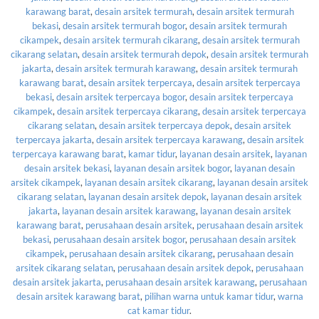
karawang barat
,
desain arsitek termurah
,
desain arsitek termurah
bekasi
,
desain arsitek termurah bogor
,
desain arsitek termurah
cikampek
,
desain arsitek termurah cikarang
,
desain arsitek termurah
cikarang selatan
,
desain arsitek termurah depok
,
desain arsitek termurah
jakarta
,
desain arsitek termurah karawang
,
desain arsitek termurah
karawang barat
,
desain arsitek terpercaya
,
desain arsitek terpercaya
bekasi
,
desain arsitek terpercaya bogor
,
desain arsitek terpercaya
cikampek
,
desain arsitek terpercaya cikarang
,
desain arsitek terpercaya
cikarang selatan
,
desain arsitek terpercaya depok
,
desain arsitek
terpercaya jakarta
,
desain arsitek terpercaya karawang
,
desain arsitek
terpercaya karawang barat
,
kamar tidur
,
layanan desain arsitek
,
layanan
desain arsitek bekasi
,
layanan desain arsitek bogor
,
layanan desain
arsitek cikampek
,
layanan desain arsitek cikarang
,
layanan desain arsitek
cikarang selatan
,
layanan desain arsitek depok
,
layanan desain arsitek
jakarta
,
layanan desain arsitek karawang
,
layanan desain arsitek
karawang barat
,
perusahaan desain arsitek
,
perusahaan desain arsitek
bekasi
,
perusahaan desain arsitek bogor
,
perusahaan desain arsitek
cikampek
,
perusahaan desain arsitek cikarang
,
perusahaan desain
arsitek cikarang selatan
,
perusahaan desain arsitek depok
,
perusahaan
desain arsitek jakarta
,
perusahaan desain arsitek karawang
,
perusahaan
desain arsitek karawang barat
,
pilihan warna untuk kamar tidur
,
warna
cat kamar tidur
.