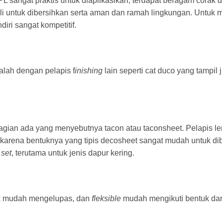
L sangat praktis untuk diaplikasikan, terdapat beragam corak 
li untuk dibersihkan serta aman dan ramah lingkungan. Untuk 
iri sangat kompetitif.
kalah dengan pelapis f
inishing
lain seperti cat duco yang tampil 
bagian ada yang menyebutnya tacon atau taconsheet. Pelapis l
PL, karena bentuknya yang tipis decosheet sangat mudah untuk di
 set
, terutama untuk jenis dapur kering.
ak mudah mengelupas, dan
fleksible
mudah mengikuti bentuk dar