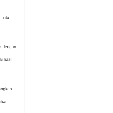
in itu
ik dengan
i hasil
angkan
lihan