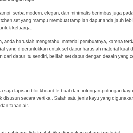
tampil serba modern, elegan, dan minimalis berimbas juga pad
tu kitchen set yang mampu membuat tampilan dapur anda jauh leb
ntuk keluarga.
n, anda haruslah mengetahui material pembuatnya, karena terd
al yang diperuntukkan untuk set dapur haruslah material kuat 
dari dapur itu sendiri, belilah set dapur dengan desain yang 
a saja lapisan blockboard terbuat dari potongan-potongan kay
k disusun secara vertikal. Salah satu jenis kayu yang digunaka
dan tahan air.
air, sehingga tidak salah jika digunakan sebagai material