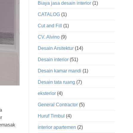
Biaya jasa desain interior
(1)
CATALOG
(1)
Cut and Fill
(1)
CV. Alvino
(9)
Desain Arsitektur
(14)
Desain interior
(51)
Desain kamar mandi
(1)
Desain tata ruang
(7)
eksterior
(4)
General Contractor
(5)
a
Huruf Timbul
(4)
r
memasak
interior apartemen
(2)