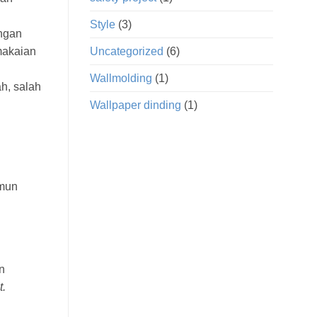
Style
(3)
engan
makaian
Uncategorized
(6)
Wallmolding
(1)
h, salah
Wallpaper dinding
(1)
amun
n
t.