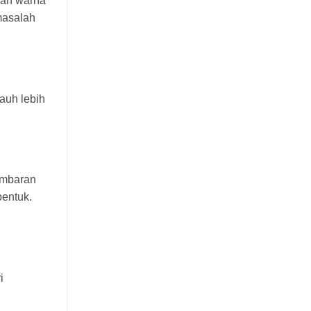
dan warna
masalah
jauh lebih
embaran
bentuk.
i