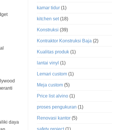
kamar tidur
(1)
dget
kitchen set
(18)
Konstruksi
(39)
Kontraktor Konstruksi Baja
(2)
al
Kualitas produk
(1)
lantai vinyl
(1)
Lemari custom
(1)
plywood
Meja custom
(5)
eranti
Price list alvino
(1)
proses pengukuran
(1)
Renovasi kantor
(5)
liki daya
safety project
(1)
kan