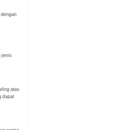
a dengan
 jenis
ling atas
g dapat