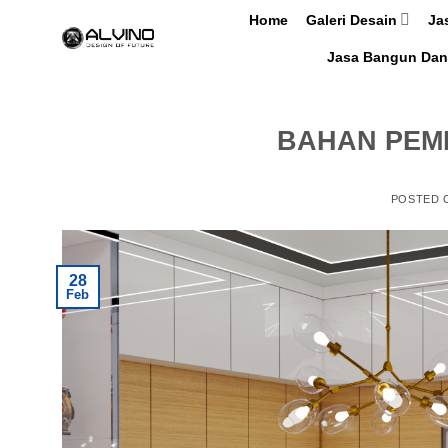
Skip
Home
Galeri Desain
Ja
to
Jasa Bangun Dan
content
BAHAN PEM
POSTED
28
Feb